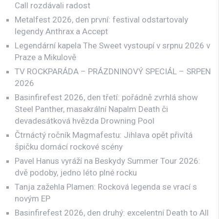
Call rozdávali radost
Metalfest 2026, den první: festival odstartovaly
legendy Anthrax a Accept
Legendární kapela The Sweet vystoupí v srpnu 2026 v
Praze a Mikulově
TV ROCKPARÁDA – PRÁZDNINOVÝ SPECIÁL – SRPEN
2026
Basinfirefest 2026, den třetí: pořádně zvrhlá show
Steel Panther, masakrální Napalm Death či
devadesátková hvězda Drowning Pool
Čtrnáctý ročník Magmafestu: Jihlava opět přivítá
špičku domácí rockové scény
Pavel Hanus vyráží na Beskydy Summer Tour 2026:
dvě podoby, jedno léto plné rocku
Tanja zažehla Plamen: Rocková legenda se vrací s
novým EP
Basinfirefest 2026, den druhý: excelentní Death to All