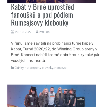
Kabát v Brně uprostřed
fanoušků a pod pódiem
Rumcajsovy klobouky
23. 10. 2022
Petr Dio
V říjnu jsme zavítali na probíhající turné kapely
Kabát, Turné 2020/22, do Winning Group areny v
Brně. Koncert nabídl kromě dobré muziky také pár
veselých momentů.
Články
,
Fotoreporty
,
Novinky
,
Recenze