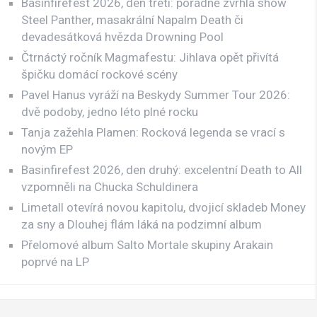
Basinfirefest 2026, den třetí: pořádně zvrhlá show
Steel Panther, masakrální Napalm Death či
devadesátková hvězda Drowning Pool
Čtrnáctý ročník Magmafestu: Jihlava opět přivítá
špičku domácí rockové scény
Pavel Hanus vyráží na Beskydy Summer Tour 2026:
dvě podoby, jedno léto plné rocku
Tanja zažehla Plamen: Rocková legenda se vrací s
novým EP
Basinfirefest 2026, den druhý: excelentní Death to All
vzpomněli na Chucka Schuldinera
Limetall otevírá novou kapitolu, dvojicí skladeb Money
za sny a Dlouhej flám láká na podzimní album
Přelomové album Salto Mortale skupiny Arakain
poprvé na LP