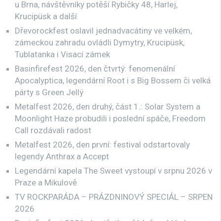
u Brna, návštěvníky potěší Rybičky 48, Harlej,
Krucipüsk a další
Dřevorockfest oslavil jednadvacátiny ve velkém,
zámeckou zahradu ovládli Dymytry, Krucipüsk,
Tublatanka i Visací zámek
Basinfirefest 2026, den čtvrtý: fenomenální
Apocalyptica, legendární Root i s Big Bossem či velká
párty s Green Jellÿ
Metalfest 2026, den druhý, část 1.: Solar System a
Moonlight Haze probudili i poslední spáče, Freedom
Call rozdávali radost
Metalfest 2026, den první: festival odstartovaly
legendy Anthrax a Accept
Legendární kapela The Sweet vystoupí v srpnu 2026 v
Praze a Mikulově
TV ROCKPARÁDA – PRÁZDNINOVÝ SPECIÁL – SRPEN
2026