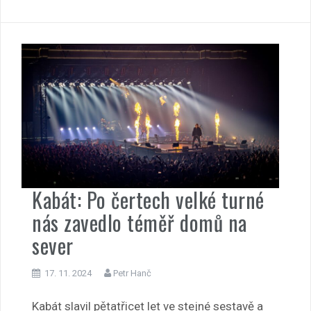
Kabát: Po čertech velké turné
nás zavedlo téměř domů na
sever
17. 11. 2024
Petr Hanč
Kabát slavil pětatřicet let ve stejné sestavě a