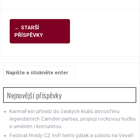
Navigace
←
STARŠÍ
pro
PŘÍSPĚVKY
příspěvky
Hledat:
Nejnovější příspěvky
KarmaFest přináší do českých klubů atmosféru
legendárních Camden parties, propojí rockovou hudbu
s uměním i komunitou
Festival Hrady CZ míří tento pátek a sobotu na Veveří