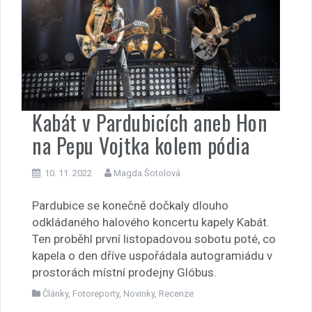
Kabát v Pardubicích aneb Hon
na Pepu Vojtka kolem pódia
10. 11. 2022
Magda Šotolová
Pardubice se konečně dočkaly dlouho
odkládaného halového koncertu kapely Kabát.
Ten proběhl první listopadovou sobotu poté, co
kapela o den dříve uspořádala autogramiádu v
prostorách místní prodejny Glóbus.
Články
,
Fotoreporty
,
Novinky
,
Recenze