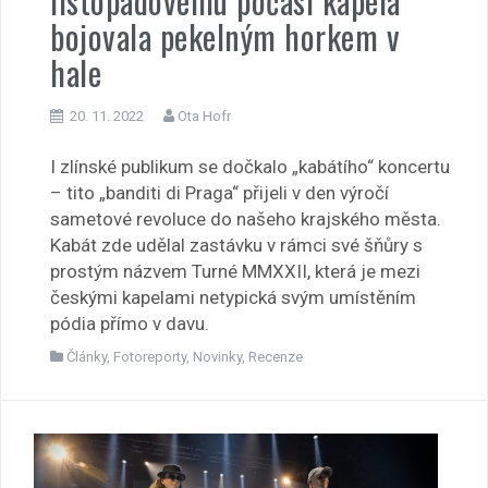
listopadovému počasí kapela
bojovala pekelným horkem v
hale
20. 11. 2022
Ota Hofr
I zlínské publikum se dočkalo „kabátího“ koncertu
– tito „banditi di Praga“ přijeli v den výročí
sametové revoluce do našeho krajského města.
Kabát zde udělal zastávku v rámci své šňůry s
prostým názvem Turné MMXXII, která je mezi
českými kapelami netypická svým umístěním
pódia přímo v davu.
Články
,
Fotoreporty
,
Novinky
,
Recenze