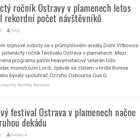
ctý ročník Ostravy v plamenech letos
al rekordní počet návštěvníků
5
Toby
ní srpnové soboty se v průmyslovém areálu Dolní Vítkovice
l jedenáctý ročník festivalu Ostrava v plamenech. Mezi
jména programu patřili heavymetalový veterán Udo
ider, monstrózní Lordi, zpěvák se zlatem v hrdle Ronnie
bo bývalý spoluhráč Ozzyho Osbourna Gus G.
toreporty
,
Novinky
,
Recenze
vý festival Ostrava v plamenech načne
ruhou dekádu
5
Redakce