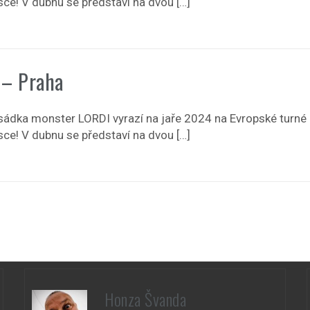
sce! V dubnu se představí na dvou […]
 – Praha
sádka monster LORDI vyrazí na jaře 2024 na Evropské turné
sce! V dubnu se představí na dvou […]
Honza Švanda