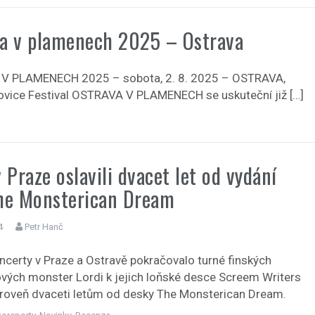
a v plamenech 2025 – Ostrava
V PLAMENECH 2025 – sobota, 2. 8. 2025 – OSTRAVA,
kovice Festival OSTRAVA V PLAMENECH se uskuteční již […]
v Praze oslavili dvacet let od vydání
he Monsterican Dream
4
Petr Hanč
certy v Praze a Ostravě pokračovalo turné finských
vých monster Lordi k jejich loňské desce Screem Writers
ároveň dvaceti letům od desky The Monsterican Dream.