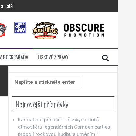
a další
sací zámek
n Jellÿ
dávali radost
V ROCKPARÁDA
TISKOVÉ ZPRÁVY
i komunitou
Hledat:
Nejnovější příspěvky
KarmaFest přináší do českých klubů
atmosféru legendárních Camden parties,
propojí rockovou hudbu s uměním i