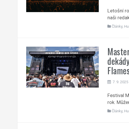
Letošní r
naši redak
Články
,
Hu
Master
dekády
Flame
7. 9. 2025
Festival M
rok. Může
Články
,
Hu