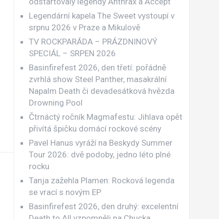
odstartovaly legendy Anthrax a Accept
Legendární kapela The Sweet vystoupí v
srpnu 2026 v Praze a Mikulově
TV ROCKPARÁDA – PRÁZDNINOVÝ
SPECIÁL – SRPEN 2026
Basinfirefest 2026, den třetí: pořádně
zvrhlá show Steel Panther, masakrální
Napalm Death či devadesátková hvězda
Drowning Pool
Čtrnáctý ročník Magmafestu: Jihlava opět
přivítá špičku domácí rockové scény
Pavel Hanus vyráží na Beskydy Summer
Tour 2026: dvě podoby, jedno léto plné
rocku
Tanja zažehla Plamen: Rocková legenda
se vrací s novým EP
Basinfirefest 2026, den druhý: excelentní
Death to All vzpomněli na Chucka