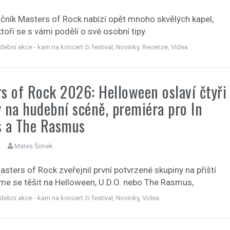
očník Masters of Rock nabízí opět mnoho skvělých kapel,
toři se s vámi podělí o své osobní tipy.
dební akce - kam na koncert či festival
,
Novinky
,
Recenze
,
Videa
s of Rock 2026: Helloween oslaví čtyři
 na hudební scéně, premiéra pro In
s a The Rasmus
Mates Šimek
asters of Rock zveřejnil první potvrzené skupiny na příští
me se těšit na Helloween, U.D.O. nebo The Rasmus,
dební akce - kam na koncert či festival
,
Novinky
,
Videa