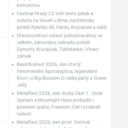
komunitou
Festival Hrady CZ míří tento pátek a
sobotu na Veveří u Brna, návštěvníky
potěší Rybičky 48, Harlej, Krucipüsk a další
Dřevorockfest oslavil jednadvacátiny ve
velkém, zámeckou zahradu ovládli
Dymytry, Krucipüsk, Tublatanka i Visací
zámek
Basinfirefest 2026, den čtvrtý:
fenomenální Apocalyptica, legendární
Root i s Big Bossem či velká párty s Green
Jellÿ
Metalfest 2026, den druhý, část 1.: Solar
System a Moonlight Haze probudili i
poslední spáče, Freedom Call rozdávali
radost
Metalfest 2026, den první: festival