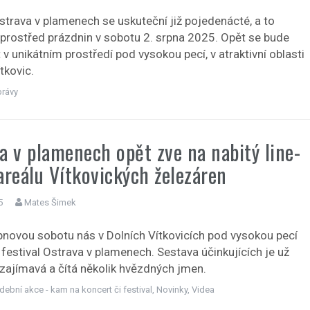
Ostrava v plamenech se uskuteční již pojedenácté, a to
uprostřed prázdnin v sobotu 2. srpna 2025. Opět se bude
v unikátním prostředí pod vysokou pecí, v atraktivní oblasti
tkovic.
právy
a v plamenech opět zve na nabitý line-
areálu Vítkovických železáren
5
Mates Šimek
rpnovou sobotu nás v Dolních Vítkovicích pod vysokou pecí
festival Ostrava v plamenech. Sestava účinkujících je už
 zajímavá a čítá několik hvězdných jmen.
dební akce - kam na koncert či festival
,
Novinky
,
Videa