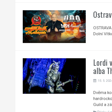
Ostrav
OSTRAVA 
Dolní Vít
Lordi 
alba T
15. 5. 202
Dvěma kon
hardrocko
Guild a z