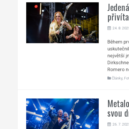
Jedená
přivít
24. 8. 202
Během prv
uskutečni
největší 
Dirkschne
Romero ne
Články
,
Fo
Metalo
svou d
26. 7. 202