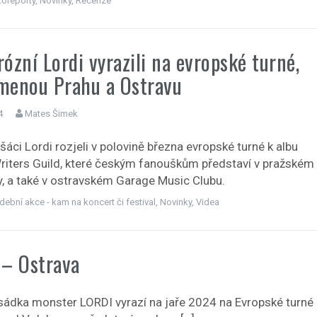
toreporty
,
Novinky
,
Recenze
ózní Lordi vyrazili na evropské turné,
menou Prahu a Ostravu
4
Mates Šimek
ašáci Lordi rozjeli v polovině března evropské turné k albu
iters Guild, které českým fanouškům představí v pražském
y, a také v ostravském Garage Music Clubu.
dební akce - kam na koncert či festival
,
Novinky
,
Videa
 – Ostrava
sádka monster LORDI vyrazí na jaře 2024 na Evropské turné