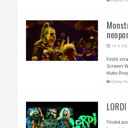
Články
,
Fo
Monstr
neopo
10. 4. 202
Finští str
Screem Wr
klubu Rox
Články
,
Hu
LORDI
Finská po