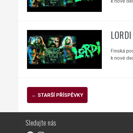
k nové de
LORDI
Finská po
k nové de
Navigace
←
STARŠÍ PŘÍSPĚVKY
pro
příspěvky
Sledujte nás
Facebook
Instagram