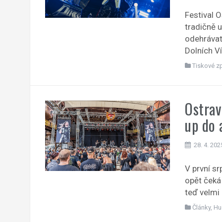
Festival 
tradičně 
odehrávat 
Dolních Ví
Tiskové z
Ostrav
up do 
28. 4. 202
V první s
opět čeká 
teď velmi
Články
,
Hu