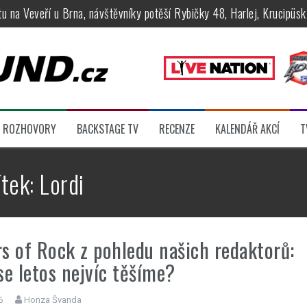
tu na Veveří u Brna, návštěvníky potěší Rybičky 48, Harlej, Krucipüsk 
velkém, zámeckou zahradu ovládli Dymytry, Krucipüsk, Tublatanka i Vi
ní Apocalyptica, legendární Root i s Big Bossem či velká párty s Gree
 System a Moonlight Haze probudili i poslední spáče, Freedom Call roz
rtovaly legendy Anthrax a Accept
ROZHOVORY
BACKSTAGE TV
RECENZE
KALENDÁŘ AKCÍ
T
féru legendárních Camden parties, propojí rockovou hudbu s uměním 
ítek:
Lordi
s of Rock z pohledu našich redaktorů:
se letos nejvíc těšíme?
6
Honza Švanda