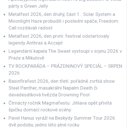
párty s Green Jellÿ
Metalfest 2026, den druhý, část 1.: Solar System a
Moonlight Haze probudili i poslední spáče, Freedom
Call rozdávali radost
Metalfest 2026, den první: festival odstartovaly
legendy Anthrax a Accept
Legendární kapela The Sweet vystoupí v srpnu 2026 v
Praze a Mikulově
TV ROCKPARÁDA – PRÁZDNINOVÝ SPECIÁL – SRPEN
2026
Basinfirefest 2026, den třetí: pořádně zvrhlá show
Steel Panther, masakrální Napalm Death či
devadesátková hvězda Drowning Pool
Čtrnáctý ročník Magmafestu: Jihlava opět přivítá
špičku domácí rockové scény
Pavel Hanus vyráží na Beskydy Summer Tour 2026:
dvě podoby, jedno léto plné rocku