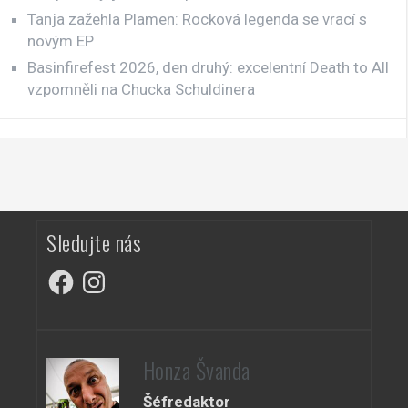
Tanja zažehla Plamen: Rocková legenda se vrací s
novým EP
Basinfirefest 2026, den druhý: excelentní Death to All
vzpomněli na Chucka Schuldinera
Sledujte nás
Facebook
Instagram
Honza Švanda
Šéfredaktor