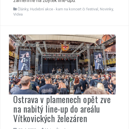
zaměříme na zbytek line-upu.
Články
,
Hudební akce - kam na koncert či festival
,
Novinky
,
Videa
Ostrava v plamenech opět zve
na nabitý line-up do areálu
Vítkovických železáren