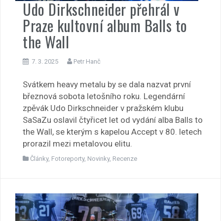
Udo Dirkschneider přehrál v
Praze kultovní album Balls to
the Wall
7. 3. 2025
Petr Hanč
Svátkem heavy metalu by se dala nazvat první
březnová sobota letošního roku. Legendární
zpěvák Udo Dirkschneider v pražském klubu
SaSaZu oslavil čtyřicet let od vydání alba Balls to
the Wall, se kterým s kapelou Accept v 80. letech
prorazil mezi metalovou elitu.
Články
,
Fotoreporty
,
Novinky
,
Recenze