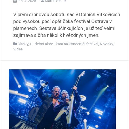
28. 4. 2025
Mates Šimek
V první srpnovou sobotu nás v Dolních Vítkovicích
pod vysokou pecí opět čeká festival Ostrava v
plamenech. Sestava účinkujících je už teď velmi
zajímavá a čítá několik hvězdných jmen.
Články
,
Hudební akce - kam na koncert či festival
,
Novinky
,
Videa