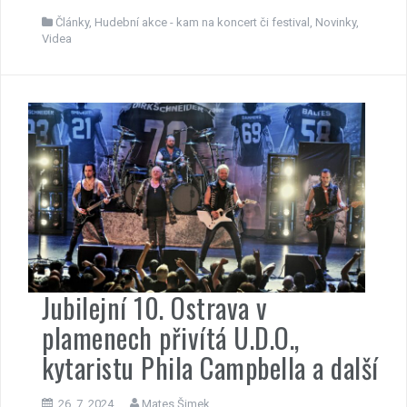
Články
,
Hudební akce - kam na koncert či festival
,
Novinky
,
Videa
Jubilejní 10. Ostrava v
plamenech přivítá U.D.O.,
kytaristu Phila Campbella a další
26. 7. 2024
Mates Šimek