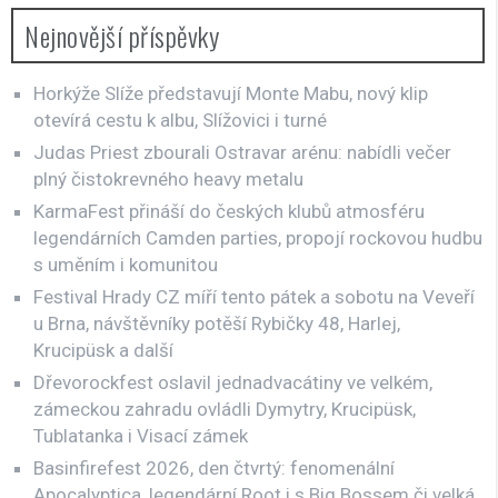
Nejnovější příspěvky
Horkýže Slíže představují Monte Mabu, nový klip
otevírá cestu k albu, Slížovici i turné
Judas Priest zbourali Ostravar arénu: nabídli večer
plný čistokrevného heavy metalu
KarmaFest přináší do českých klubů atmosféru
legendárních Camden parties, propojí rockovou hudbu
s uměním i komunitou
Festival Hrady CZ míří tento pátek a sobotu na Veveří
u Brna, návštěvníky potěší Rybičky 48, Harlej,
Krucipüsk a další
Dřevorockfest oslavil jednadvacátiny ve velkém,
zámeckou zahradu ovládli Dymytry, Krucipüsk,
Tublatanka i Visací zámek
Basinfirefest 2026, den čtvrtý: fenomenální
Apocalyptica, legendární Root i s Big Bossem či velká