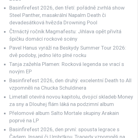
Basinfirefest 2026, den třetí: pořádně zvrhlá show
Steel Panther, masakrální Napalm Death či
devadesátková hvězda Drowning Pool
Čtrnáctý ročník Magmafestu: Jihlava opět přivítá
špičku domácí rockové scény
Pavel Hanus vyráží na Beskydy Summer Tour 2026:
dvě podoby, jedno léto plné rocku
Tanja zažehla Plamen: Rocková legenda se vrací s
novým EP
Basinfirefest 2026, den druhý: excelentní Death to All
vzpomněli na Chucka Schuldinera
Limetall otevírá novou kapitolu, dvojicí skladeb Money
za sny a Dlouhej flám láká na podzimní album
Přelomové album Salto Mortale skupiny Arakain
poprvé na LP
Basinfirefest 2026, den první: spousta legrace s
Čadem, Insanií či Umbrtkou, Tragedy vzpomněli na