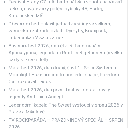
Festival Hrady CZ míří tento pátek a sobotu na Veveří
u Brna, návštěvníky potěší Rybičky 48, Harlej,
Krucipüsk a další
Dřevorockfest oslavil jednadvacátiny ve velkém,
zámeckou zahradu ovládli Dymytry, Krucipüsk,
Tublatanka i Visací zámek
Basinfirefest 2026, den čtvrtý: fenomenální
Apocalyptica, legendární Root i s Big Bossem či velká
párty s Green Jellÿ
Metalfest 2026, den druhý, část 1.: Solar System a
Moonlight Haze probudili i poslední spáče, Freedom
Call rozdávali radost
Metalfest 2026, den první: festival odstartovaly
legendy Anthrax a Accept
Legendární kapela The Sweet vystoupí v srpnu 2026 v
Praze a Mikulově
TV ROCKPARÁDA – PRÁZDNINOVÝ SPECIÁL – SRPEN
2026