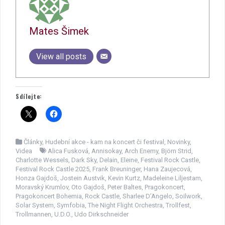
Mates Šimek
View all posts
Sdílejte:
Články
,
Hudební akce - kam na koncert či festival
,
Novinky
,
Videa
Alica Fusková
,
Annisokay
,
Arch Enemy
,
Björn Strid
,
Charlotte Wessels
,
Dark Sky
,
Delain
,
Eleine
,
Festival Rock Castle
,
Festival Rock Castle 2025
,
Frank Breuninger
,
Hana Zaujecová
,
Honza Gajdoš
,
Jostein Austvik
,
Kevin Kurtz
,
Madeleine Liljestam
,
Moravský Krumlov
,
Oto Gajdoš
,
Peter Baltes
,
Pragokoncert
,
Pragokoncert Bohemia
,
Rock Castle
,
Sharlee D’Angelo
,
Soilwork
,
Solar System
,
Symfobia
,
The Night Flight Orchestra
,
Trollfest
,
Trollmannen
,
U.D.O.
,
Udo Dirkschneider