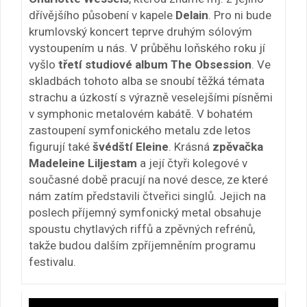
dřívějšího působení v kapele
Delain
. Pro ni bude
krumlovský koncert teprve druhým sólovým
vystoupením u nás. V průběhu loňského roku jí
vyšlo
třetí studiové album The Obsession
. Ve
skladbách tohoto alba se snoubí těžká témata
strachu a úzkostí s výrazně veselejšími písněmi
v symphonic metalovém kabátě. V bohatém
zastoupení symfonického metalu zde letos
figurují také
švédští Eleine
. Krásná
zpěvačka
Madeleine Liljestam
a její čtyři kolegové v
současné době pracují na nové desce, ze které
nám zatím představili čtveřici singlů. Jejich na
poslech příjemný symfonický metal obsahuje
spoustu chytlavých riffů a zpěvných refrénů,
takže budou dalším zpříjemněním programu
festivalu.