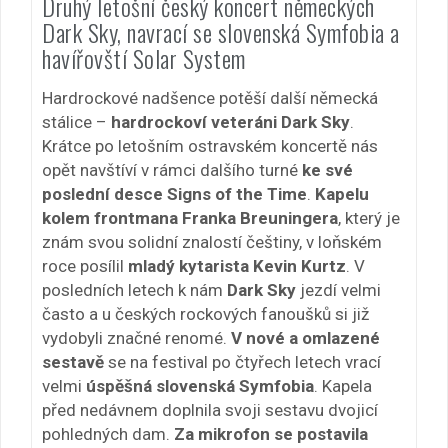
Druhý letošní český koncert německých
Dark Sky, navrací se slovenská Symfobia a
havířovští Solar System
Hardrockové nadšence potěší další německá
stálice –
hardrockoví veteráni Dark Sky
.
Krátce po letošním ostravském koncertě nás
opět navštíví v rámci dalšího turné
ke své
poslední desce Signs of the Time
.
Kapelu
kolem frontmana Franka Breuningera
, který je
znám svou solidní znalostí češtiny, v loňském
roce posílil
mladý kytarista Kevin Kurtz
. V
posledních letech k nám
Dark Sky
jezdí velmi
často a u českých rockových fanoušků si již
vydobyli značné renomé.
V nové a omlazené
sestavě
se na festival po čtyřech letech vrací
velmi
úspěšná slovenská Symfobia
. Kapela
před nedávnem doplnila svoji sestavu dvojicí
pohledných dam.
Za mikrofon se postavila