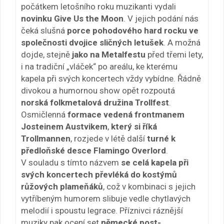
počátkem letošního roku muzikanti vydali
novinku Give Us the Moon
. V jejich podání nás
čeká slušná
porce pohodového hard rocku ve
společnosti dvojice sličných letušek
. A možná
dojde, stejně
jako na Metalfestu
před třemi lety,
i na tradiční „vláček“ po areálu, ke kterému
kapela při svých koncertech vždy vybídne. Řádně
divokou a humornou show opět rozpoutá
norská folkmetalová družina Trollfest
.
Osmičlenná
formace vedená frontmanem
Josteinem Austvikem
,
který si říká
Trollmannen
, rozjede v létě další
turné k
předloňské desce Flamingo Overlord
.
V souladu s tímto názvem
se celá kapela při
svých koncertech převléká do kostýmů
růžových plameňáků
, což v kombinaci s jejich
vytříbeným humorem slibuje vedle chytlavých
melodií i spoustu legrace. Příznivci ráznější
muziky pak ocení set
německé post-