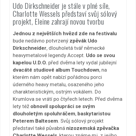
Udo Dirkschneider je stále v plné síle,
Charlotte Wessels představí svůj sólový
projekt, Eleine zahrají novou tvorbu
Jednou z největších hvězd zde na festivalu
bude nedávno potvrzený
zpěvák Udo
Dirkschneider
, dlouholetá tvář německé
heavymetalové legendy Accept.
Udo se svou
kapelou U.D.O.
před dvěma lety vydal jubilejní
dvacáté studiové album Touchdown
, na
kterém nám opět nabízí pořádnou porci
úderného heavy metalu, osazeného jeho
charakteristickým, ostrým vokálem. Do
Krumlova se vrátí po čtyřech letech. Před dvěma
lety též
obnovil spolupráci se svým
dlouholetým spoluhráčem
,
baskytaristou
Peterem Baltesem
. Svůj sólový projekt
představí také půvabná
nizozemská zpěvačka
Charlotte Wessels
, kterou známe mj. z jejího