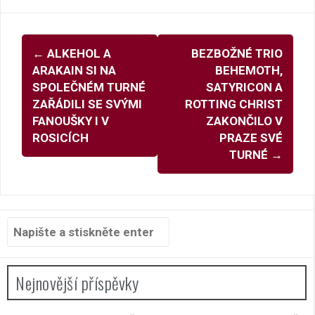
Navigace
←
ALKEHOL A
BEZBOŽNÉ TRIO
pro
ARAKAIN SI NA
BEHEMOTH,
příspěvky
SPOLEČNÉM TURNÉ
SATYRICON A
ZAŘÁDILI SE SVÝMI
ROTTING CHRIST
FANOUŠKY I V
ZAKONČILO V
ROSICÍCH
PRAZE SVÉ
TURNÉ
→
Hledat:
Nejnovější příspěvky