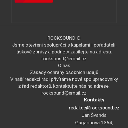
ROCKSOUND ©
Jsme otevřeni spolupráci s kapelami i pořadateli,
tiskové zprávy a podněty zasílejte na adresu:
rocksound@email.cz
O nás
Zásady ochrany osobních údajů
V naší redakci rádi přivítáme nové spolupracovníky
z řad redaktorů, kontaktujte nás na adrese:
rocksound@email.cz
Kontakty
redakce@rocksound.cz
Jan Švanda
Gagarinova 1364,