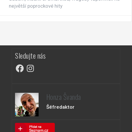
největší poprockové hity
Sledujte nás
Facebook
Instagram
Honza Švanda
Šéfredaktor