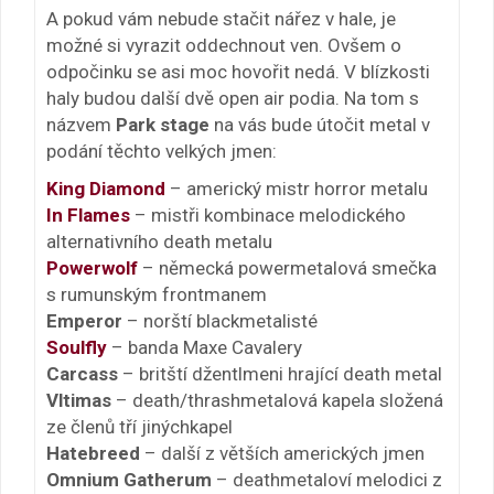
A pokud vám nebude stačit nářez v hale, je
možné si vyrazit oddechnout ven. Ovšem o
odpočinku se asi moc hovořit nedá. V blízkosti
haly budou další dvě open air podia. Na tom s
názvem
Park stage
na vás bude útočit metal v
podání těchto velkých jmen:
King Diamond
– americký mistr horror metalu
In Flames
– mistři kombinace melodického
alternativního death metalu
Powerwolf
– německá powermetalová smečka
s rumunským frontmanem
Emperor
– norští blackmetalisté
Soulfly
– banda Maxe Cavalery
Carcass
– britští džentlmeni hrající death metal
Vltimas
– death/thrashmetalová kapela složená
ze členů tří jinýchkapel
Hatebreed
– další z větších amerických jmen
Omnium Gatherum
– deathmetaloví melodici z