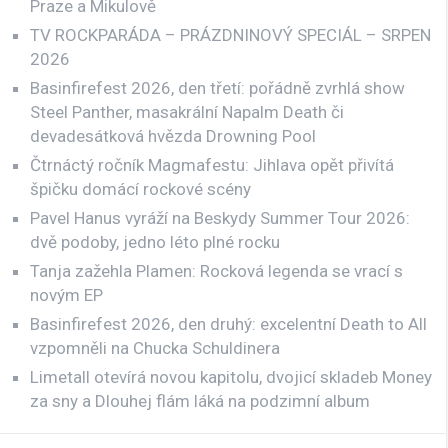
Praze a Mikulově
TV ROCKPARÁDA – PRÁZDNINOVÝ SPECIÁL – SRPEN
2026
Basinfirefest 2026, den třetí: pořádně zvrhlá show
Steel Panther, masakrální Napalm Death či
devadesátková hvězda Drowning Pool
Čtrnáctý ročník Magmafestu: Jihlava opět přivítá
špičku domácí rockové scény
Pavel Hanus vyráží na Beskydy Summer Tour 2026:
dvě podoby, jedno léto plné rocku
Tanja zažehla Plamen: Rocková legenda se vrací s
novým EP
Basinfirefest 2026, den druhý: excelentní Death to All
vzpomněli na Chucka Schuldinera
Limetall otevírá novou kapitolu, dvojicí skladeb Money
za sny a Dlouhej flám láká na podzimní album