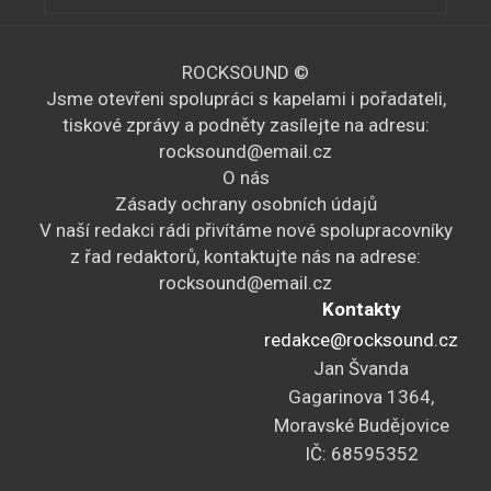
ROCKSOUND ©
Jsme otevřeni spolupráci s kapelami i pořadateli,
tiskové zprávy a podněty zasílejte na adresu:
rocksound@email.cz
O nás
Zásady ochrany osobních údajů
V naší redakci rádi přivítáme nové spolupracovníky
z řad redaktorů, kontaktujte nás na adrese:
rocksound@email.cz
Kontakty
redakce@rocksound.cz
Jan Švanda
Gagarinova 1364,
Moravské Budějovice
IČ: 68595352