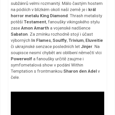
subžánrů velmi rozmanitý. Málo častým hostem
na pódiích v blízkém okolí naší země je i
král
horror metalu King Diamond
. Thrash metalisty
potěší
Testament
, fanoušky vikingského stylu
zase
Amon Amarth
a vojenské nadšence
Sabaton
. Za zmínku rozhodně stojí i účast
výborných
In Flames
,
Soulfly
,
Trivium
,
Eluveitie
či ukrajinské senzace posledních let
Jinjer
. Na
soupisce nesmí chybět ani oblíbení němečtí vlci
Powerwolf
a fanoušky určitě zaujme i
symfometalová show v podání Within
Temptation s frontmankou
Sharon den Adel
v
čele.