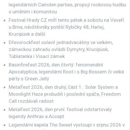
legendárních Camden parties, propojí rockovou hudbu
s uměním i komunitou
Festival Hrady CZ míří tento pátek a sobotu na Veveří
u Brna, návštěvníky potěší Rybičky 48, Harlej,
Krucipüsk a další
Dřevorockfest oslavil jednadvacátiny ve velkém,
zámeckou zahradu ovládli Dymytry, Krucipüsk,
Tublatanka i Visací zámek
Basinfirefest 2026, den čtvrtý: fenomenální
Apocalyptica, legendární Root i s Big Bossem či velká
párty s Green Jellÿ
Metalfest 2026, den druhý, část 1.: Solar System a
Moonlight Haze probudili i poslední spáče, Freedom
Call rozdávali radost
Metalfest 2026, den první: festival odstartovaly
legendy Anthrax a Accept
Legendární kapela The Sweet vystoupí v srpnu 2026 v