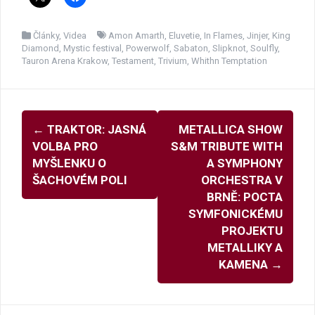
Články
,
Videa
Amon Amarth
,
Eluvetie
,
In Flames
,
Jinjer
,
King
Diamond
,
Mystic festival
,
Powerwolf
,
Sabaton
,
Slipknot
,
Soulfly
,
Tauron Arena Krakow
,
Testament
,
Trivium
,
Whithn Temptation
Navigace
←
TRAKTOR: JASNÁ
METALLICA SHOW
pro
VOLBA PRO
S&M TRIBUTE WITH
příspěvky
MYŠLENKU O
A SYMPHONY
ŠACHOVÉM POLI
ORCHESTRA V
BRNĚ: POCTA
SYMFONICKÉMU
PROJEKTU
METALLIKY A
KAMENA
→