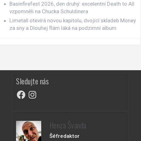
Basinfirefest 2026, den druhý: excelentní Death to All
vzpomněli na Chucka Schuldinera
Limetall otevírá novou kapitolu, dvojicí skladeb Money
za sny a Dlouhej flám láká na podzimní album
Sledujte nás
Facebook
Instagram
Honza Švanda
Šéfredaktor