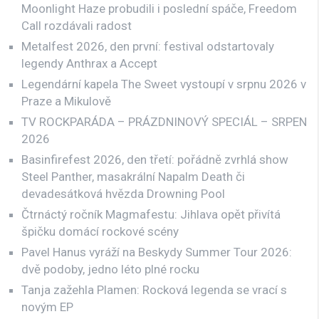
Moonlight Haze probudili i poslední spáče, Freedom
Call rozdávali radost
Metalfest 2026, den první: festival odstartovaly
legendy Anthrax a Accept
Legendární kapela The Sweet vystoupí v srpnu 2026 v
Praze a Mikulově
TV ROCKPARÁDA – PRÁZDNINOVÝ SPECIÁL – SRPEN
2026
Basinfirefest 2026, den třetí: pořádně zvrhlá show
Steel Panther, masakrální Napalm Death či
devadesátková hvězda Drowning Pool
Čtrnáctý ročník Magmafestu: Jihlava opět přivítá
špičku domácí rockové scény
Pavel Hanus vyráží na Beskydy Summer Tour 2026:
dvě podoby, jedno léto plné rocku
Tanja zažehla Plamen: Rocková legenda se vrací s
novým EP