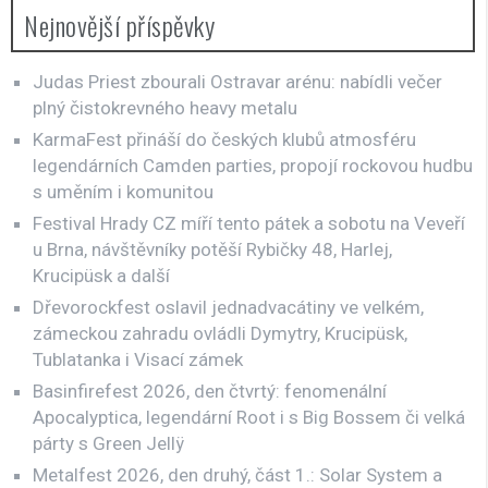
Nejnovější příspěvky
Judas Priest zbourali Ostravar arénu: nabídli večer
plný čistokrevného heavy metalu
KarmaFest přináší do českých klubů atmosféru
legendárních Camden parties, propojí rockovou hudbu
s uměním i komunitou
Festival Hrady CZ míří tento pátek a sobotu na Veveří
u Brna, návštěvníky potěší Rybičky 48, Harlej,
Krucipüsk a další
Dřevorockfest oslavil jednadvacátiny ve velkém,
zámeckou zahradu ovládli Dymytry, Krucipüsk,
Tublatanka i Visací zámek
Basinfirefest 2026, den čtvrtý: fenomenální
Apocalyptica, legendární Root i s Big Bossem či velká
párty s Green Jellÿ
Metalfest 2026, den druhý, část 1.: Solar System a