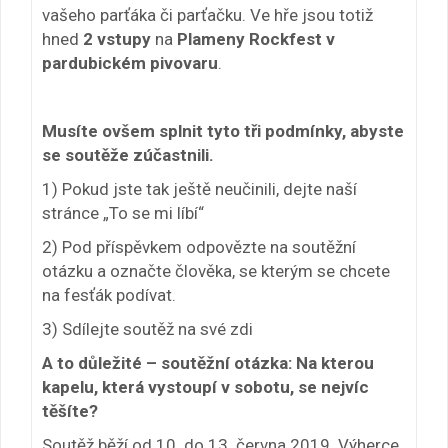
vašeho parťáka či parťačku. Ve hře jsou totiž
hned
2 vstupy
na
Plameny Rockfest v
pardubickém pivovaru
.
Musíte ovšem splnit tyto tři podmínky, abyste
se soutěže zúčastnili.
1) Pokud jste tak ještě neučinili, dejte naší
stránce „To se mi líbí“
2) Pod příspěvkem odpovězte na soutěžní
otázku a označte člověka, se kterým se chcete
na fesťák podívat.
3) Sdílejte soutěž na své zdi
A to důležité – soutěžní otázka: Na kterou
kapelu, která vystoupí v sobotu, se nejvíc
těšíte?
Soutěž běží od 10. do 13. června 2019. Výherce