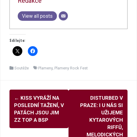
Redakce
View all posts
Sdílejte:
Soutěže
Plameny
,
Plameny Rock Fest
Navigace
←
KISS VYRÁŽÍ NA
DISTURBED V
pro
POSLEDNÍ TAŽENÍ, V
PRAZE: I U NÁS SI
příspěvky
PATÁCH JSOU JIM
UŽIJEME
ZZ TOP A BSP
KYTAROVÝCH
RIFFŮ,
MELODICKÝCH