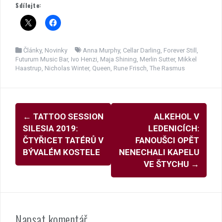
Sdílejte:
Články
,
Novinky
Anna Murphy
,
Cellar Darling
,
Forever Still
,
Futurum Music Bar
,
Ivo Henzi
,
Maja Shining
,
Merlin Sutter
,
Mikkel
Haastrup
,
Nicholas Winter
,
Queen
,
Rune Frisch
,
The Rasmus
Navigace
←
TATTOO SESSION
ALKEHOL V
pro
SILESIA 2019:
LEDENICÍCH:
příspěvky
ČTYŘICET TATÉRŮ V
FANOUŠCI OPĚT
BÝVALÉM KOSTELE
NENECHALI KAPELU
VE ŠTYCHU
→
Napsat komentář