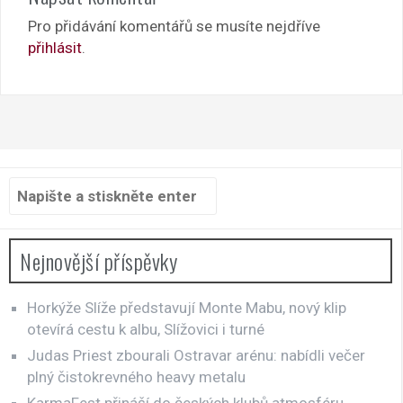
Pro přidávání komentářů se musíte nejdříve
přihlásit
.
Hledat:
Nejnovější příspěvky
Horkýže Slíže představují Monte Mabu, nový klip
otevírá cestu k albu, Slížovici i turné
Judas Priest zbourali Ostravar arénu: nabídli večer
plný čistokrevného heavy metalu
KarmaFest přináší do českých klubů atmosféru