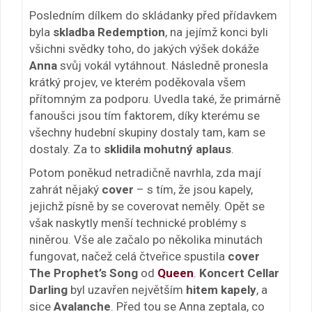
Posledním dílkem do skládanky před přídavkem
byla
skladba Redemption
, na jejímž konci byli
všichni svědky toho, do jakých výšek dokáže
Anna
svůj vokál vytáhnout. Následně pronesla
krátký projev, ve kterém poděkovala všem
přítomným za podporu. Uvedla také, že primárně
fanoušci jsou tím faktorem, díky kterému se
všechny hudební skupiny dostaly tam, kam se
dostaly. Za to
sklidila mohutný aplaus
.
Potom poněkud netradičně navrhla, zda mají
zahrát nějaký
cover
– s tím, že jsou kapely,
jejichž písně by se coverovat neměly. Opět se
však naskytly menší technické problémy s
niněrou. Vše ale začalo po několika minutách
fungovat, načež celá čtveřice spustila
cover
The Prophet’s Song
od
Queen
.
Koncert Cellar
Darling
byl uzavřen největším
hitem kapely
, a
sice
Avalanche
. Před tou se Anna zeptala, co