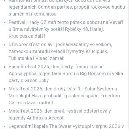
legendárních Camden parties, propojí rockovou hudbu
s uměním i komunitou
Festival Hrady CZ míří tento pátek a sobotu na Veveří
u Brna, návštěvníky potěší Rybičky 48, Harlej,
Krucipüsk a další
Dřevorockfest oslavil jednadvacátiny ve velkém,
zámeckou zahradu ovládli Dymytry, Krucipüsk,
Tublatanka i Visací zámek
Basinfirefest 2026, den čtvrtý: fenomenální
Apocalyptica, legendární Root i s Big Bossem či velká
párty s Green Jellÿ
Metalfest 2026, den druhý, část 1.: Solar System a
Moonlight Haze probudili i poslední spáče, Freedom
Call rozdávali radost
Metalfest 2026, den první: festival odstartovaly
legendy Anthrax a Accept
Legendární kapela The Sweet vystoupí v srpnu 2026 v