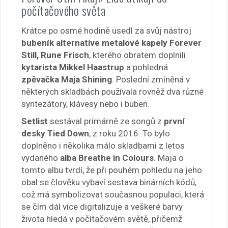
počítačového světa
Krátce po osmé hodině usedl za svůj nástroj
bubeník alternative metalové kapely Forever
Still, Rune Frisch
, kterého obratem doplnili
kytarista Mikkel Haastrup
a pohledná
zpěvačka Maja Shining
. Poslední zmíněná v
některých skladbách používala rovněž dva různé
syntezátory, klávesy nebo i buben.
Setlist
sestával primárně ze songů z
první
desky Tied Down
, z roku 2016. To bylo
doplněno i několika málo skladbami z letos
vydaného
alba Breathe in Colours
. Maja o
tomto albu tvrdí, že při pouhém pohledu na jeho
obal se člověku vybaví sestava binárních kódů,
což má symbolizovat současnou populaci, která
se čím dál více digitalizuje a veškeré barvy
života hledá v počítačovém světě, přičemž