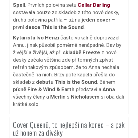
Spell
. Prvních polovina setu
Cellar Darling
sestávala pouze ze skladeb z této nové desky,
druhá polovina patřila – až na
jeden cover
–
první
desce This is the Sound
.
Kytarista Ivo Henzi
často vokálně doprovázel
Annu, jinak působil poměrně nenápadně. Dav byl
živější a živější, až při
skladbě Freeze
z nové
desky začala většina zde přítomných zpívat
refrén takovým způsobem, že to Anna nechala
částečně na nich. Brzy poté kapela přešla do
skladeb z
debutu This is the Sound
. Během
písně Fire & Wind & Earth
představila
Anna
všechny členy a
Merlin
s
Nicholasem
si oba dali
krátké solo.
Cover Queenů, to nejlepší na konec – a pak
už honem za diváky