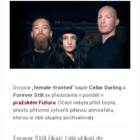
Dvojice „
female-fronted
“ kapel
Cellar Darling
a
Forever Still
se představila v pondělí v
pražském Futuru
. Účast nebyla příliš hojná,
přesto přítomní vytvořili pěknou atmosféru,
kterou si obě skupiny pochvalovaly.
Forever Still říkají: Lidé utíkají do