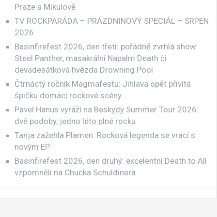
Praze a Mikulově
TV ROCKPARÁDA – PRÁZDNINOVÝ SPECIÁL – SRPEN
2026
Basinfirefest 2026, den třetí: pořádně zvrhlá show
Steel Panther, masakrální Napalm Death či
devadesátková hvězda Drowning Pool
Čtrnáctý ročník Magmafestu: Jihlava opět přivítá
špičku domácí rockové scény
Pavel Hanus vyráží na Beskydy Summer Tour 2026:
dvě podoby, jedno léto plné rocku
Tanja zažehla Plamen: Rocková legenda se vrací s
novým EP
Basinfirefest 2026, den druhý: excelentní Death to All
vzpomněli na Chucka Schuldinera