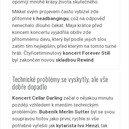
opomíjí mnohé krásy života skutečného.
Mikkel svým projevem často vybízel zde
přítomné k
headbangingu
, což na odpověď
nenechalo dlouho čekat. Maja krátce před
koncem koncertu vyjádřila obdiv zde
přítomnému davu, který byl podle jejich slov
zatím tím nejlepším, před kterým na tomto turné
hráli. Čtyřicetiminutový
koncert Forever Still
byl zakončen novou
skladbou Rewind
.
Technické problémy se vyskytly, ale vše
dobře dopadlo
Koncert Cellar Darling
začal o nějakou minutu
později vzhledem k menším technickým
problémům.
Bubeník Merlin Sutter
byl se svou
soupravou hotov jako první, rychle si vše
potřebné vyřešili jak
kytarista Ivo Henzi
, tak