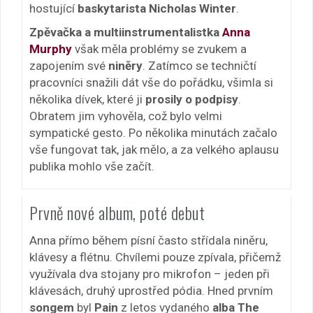
hostující
baskytarista Nicholas Winter
.
Zpěvačka a multiinstrumentalistka
Anna
Murphy
však měla problémy se zvukem a
zapojením své
niněry
. Zatímco se techničtí
pracovníci snažili dát vše do pořádku, všimla si
několika dívek, které ji
prosily o podpisy
.
Obratem jim vyhověla, což bylo velmi
sympatické gesto. Po několika minutách začalo
vše fungovat tak, jak mělo, a za velkého aplausu
publika mohlo vše začít.
Prvně nové album, poté debut
Anna přímo během písní často střídala niněru,
klávesy a flétnu. Chvílemi pouze zpívala, přičemž
využívala dva stojany pro mikrofon – jeden při
klávesách, druhý uprostřed pódia. Hned prvním
songem
byl
Pain
z letos vydaného
alba The