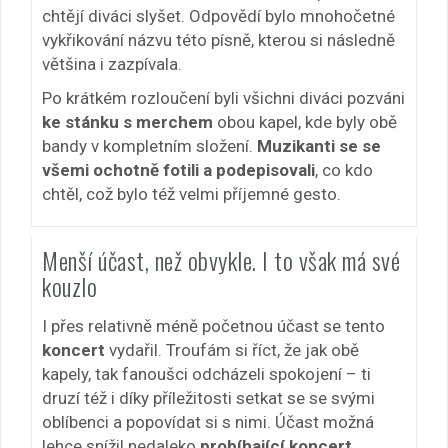
chtějí diváci slyšet. Odpovědí bylo mnohočetné
vykřikování názvu této písně, kterou si následně
většina i zazpívala.
Po krátkém rozloučení byli všichni diváci pozváni
ke stánku s merchem
obou kapel, kde byly obě
bandy v kompletním složení.
Muzikanti se se
všemi ochotně fotili a podepisovali
, co kdo
chtěl, což bylo též velmi příjemné gesto.
Menší účast, než obvykle. I to však má své
kouzlo
I přes relativně méně početnou účast se tento
koncert
vydařil. Troufám si říct, že jak obě
kapely, tak fanoušci odcházeli spokojení – ti
druzí též i díky příležitosti setkat se se svými
oblíbenci a popovídat si s nimi. Účast možná
lehce snížil nedaleko
probíhající koncert