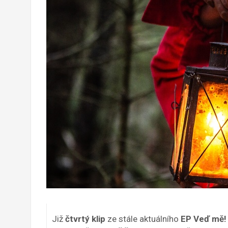
Již
čtvrtý klip
ze stále aktuálního
EP Veď mě!