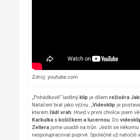
Zdroj: youtube.com
„Pohádkově“ laděný
klip
je dílem
režiséra Ja
Natáčení bral jako výzvu. „
Videoklip
je postav
kterém
řádí vrah
. Hned v první chvilce jsem v
Karkulka s košíčkem a lucernou
. Do
videokli
Zellera
jsme usadili na trůn. Jestli se někomu 
nespolupracoval poprvé. Společně už natočili v