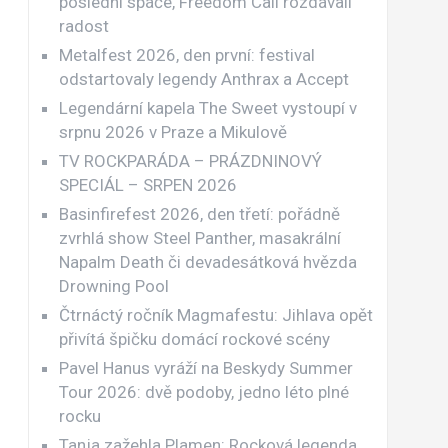
poslední spáče, Freedom Call rozdávali
radost
Metalfest 2026, den první: festival
odstartovaly legendy Anthrax a Accept
Legendární kapela The Sweet vystoupí v
srpnu 2026 v Praze a Mikulově
TV ROCKPARÁDA – PRÁZDNINOVÝ
SPECIÁL – SRPEN 2026
Basinfirefest 2026, den třetí: pořádně
zvrhlá show Steel Panther, masakrální
Napalm Death či devadesátková hvězda
Drowning Pool
Čtrnáctý ročník Magmafestu: Jihlava opět
přivítá špičku domácí rockové scény
Pavel Hanus vyráží na Beskydy Summer
Tour 2026: dvě podoby, jedno léto plné
rocku
Tanja zažehla Plamen: Rocková legenda