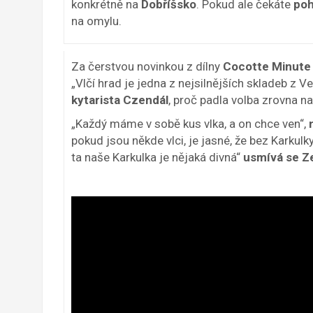
konkrétně na
Dobříšsko
. Pokud ale čekáte
poh
na omylu.
Za čerstvou novinkou z dílny
Cocotte Minute
„Vlčí hrad je jedna z nejsilnějších skladeb z V
kytarista Czendál
, proč padla volba zrovna n
„Každý máme v sobě kus vlka, a on chce ven“,
pokud jsou někde vlci, je jasné, že bez Karkulk
ta naše Karkulka je nějaká divná“
usmívá se Zel