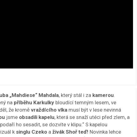
kuba „Mahdiese“ Mahdala
, který stál i za
kamerou
.
ený na
příběhu Karkulky
bloudící temným lesem, ve
ěděl, že kromě
vraždícího vlka
musí být v lese nevinná
pu
jsme
obsadili kapelu
, která se snaží utéci před zlem, a
podaří ho sesadit, se dozvíte v klipu.“ S kapelou
izuál k
singlu Czeko
a
živák Shoř teď!
Novinka lehce