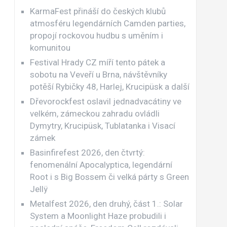
KarmaFest přináší do českých klubů
atmosféru legendárních Camden parties,
propojí rockovou hudbu s uměním i
komunitou
Festival Hrady CZ míří tento pátek a
sobotu na Veveří u Brna, návštěvníky
potěší Rybičky 48, Harlej, Krucipüsk a další
Dřevorockfest oslavil jednadvacátiny ve
velkém, zámeckou zahradu ovládli
Dymytry, Krucipüsk, Tublatanka i Visací
zámek
Basinfirefest 2026, den čtvrtý:
fenomenální Apocalyptica, legendární
Root i s Big Bossem či velká párty s Green
Jellÿ
Metalfest 2026, den druhý, část 1.: Solar
System a Moonlight Haze probudili i