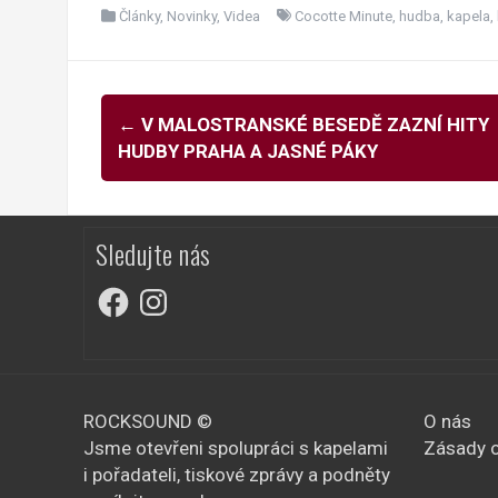
Články
,
Novinky
,
Videa
Cocotte Minute
,
hudba
,
kapela
,
Navigace
←
V MALOSTRANSKÉ BESEDĚ ZAZNÍ HITY
pro
HUDBY PRAHA A JASNÉ PÁKY
příspěvky
Sledujte nás
Facebook
Instagram
ROCKSOUND ©
O nás
Jsme otevřeni spolupráci s kapelami
Zásady o
i pořadateli, tiskové zprávy a podněty