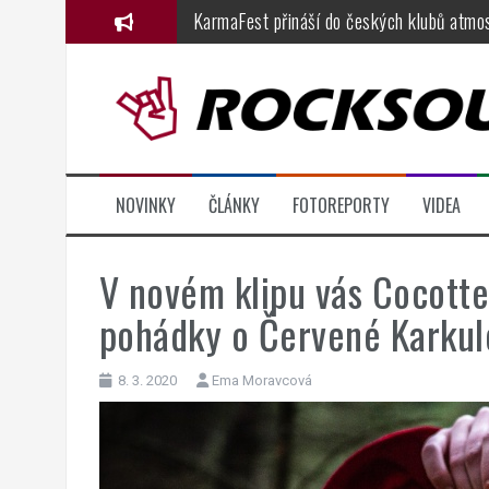
Přejít
KarmaFest přináší do českých klubů atmos
k
Festival Hrady CZ míří tento pátek a sobo
obsahu
webu
Dřevorockfest oslavil jednadvacátiny ve 
Basinfirefest 2026, den čtvrtý: fenomenál
Metalfest 2026, den druhý, část 1.: Solar
NOVINKY
ČLÁNKY
FOTOREPORTY
VIDEA
Judas Priest zbourali Ostravar arénu: nab
V novém klipu vás Cocott
pohádky o Červené Karkul
8. 3. 2020
Ema Moravcová