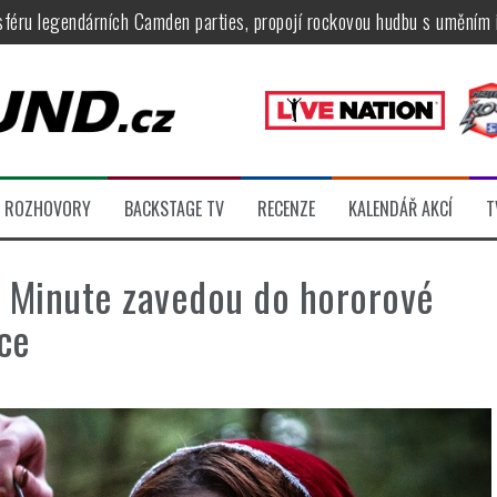
féru legendárních Camden parties, propojí rockovou hudbu s uměním 
tu na Veveří u Brna, návštěvníky potěší Rybičky 48, Harlej, Krucipüsk 
velkém, zámeckou zahradu ovládli Dymytry, Krucipüsk, Tublatanka i Vi
ní Apocalyptica, legendární Root i s Big Bossem či velká párty s Gree
 System a Moonlight Haze probudili i poslední spáče, Freedom Call roz
ROZHOVORY
BACKSTAGE TV
RECENZE
KALENDÁŘ AKCÍ
T
ídli večer plný čistokrevného heavy metalu
e Minute zavedou do hororové
ce