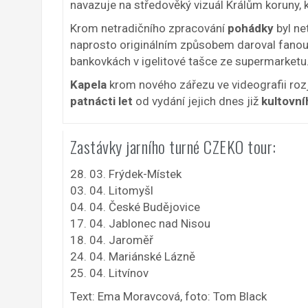
navazuje na středověký vizuál Králům koruny, 
Krom netradičního zpracování
pohádky
byl ne
naprosto originálním způsobem daroval fanouš
bankovkách v igelitové tašce ze supermarketu
Kapela
krom nového zářezu ve videografii rozj
patnácti let
od vydání jejich dnes již
kultovn
Zastávky jarního turné CZEKO tour:
28. 03. Frýdek-Místek
03. 04. Litomyšl
04. 04. České Budějovice
17. 04. Jablonec nad Nisou
18. 04. Jaroměř
24. 04. Mariánské Lázně
25. 04. Litvínov
Text: Ema Moravcová, foto: Tom Black