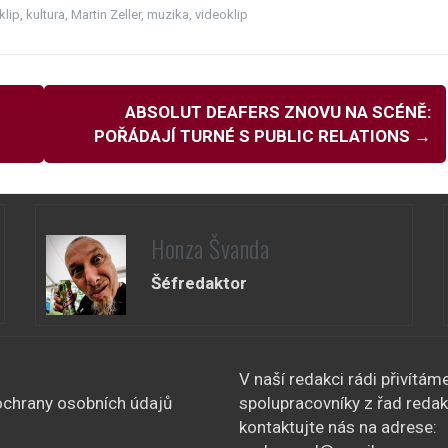
klip
,
kultura
,
Martin Zeller
,
muzika
,
videoklip
ABSOLUT DEAFERS ZNOVU NA SCÉNĚ:
POŘÁDAJÍ TURNÉ S PUBLIC RELATIONS
→
Honza Švanda
Šéfredaktor
V naší redakci rádi přivítám
chrany osobních údajů
spolupracovníky z řad redak
kontaktujte nás na adrese: