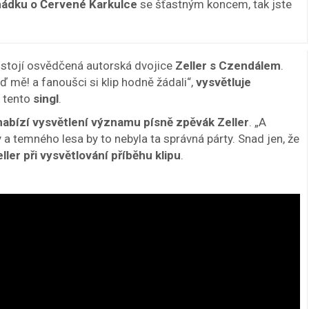
ádku o Červené Karkulce
se šťastným koncem, tak jste
stojí osvědčená autorská dvojice
Zeller s Czendálem
.
eď mě! a fanoušci si klip hodně žádali“,
vysvětluje
a tento
singl
.
nabízí vysvětlení významu písně zpěvák Zeller
. „A
y a temného lesa by to nebyla ta správná párty. Snad jen, že
ler při vysvětlování příběhu klipu
.