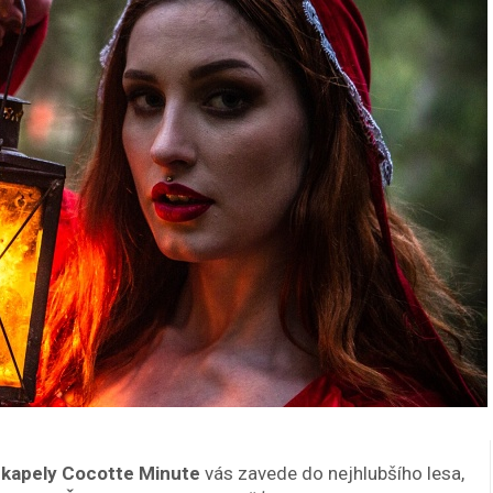
 kapely Cocotte Minute
vás zavede do nejhlubšího lesa,