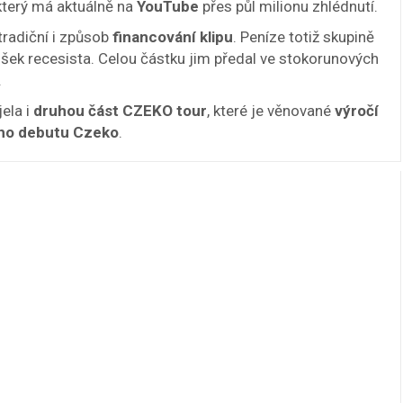
který má aktuálně na
YouTube
přes půl milionu zhlédnutí.
tradiční i způsob
financování klipu
. Peníze totiž skupině
ek recesista. Celou částku jim předal ve stokorunových
.
ela i
druhou část CZEKO tour
, které je věnované
výročí
ího debutu Czeko
.