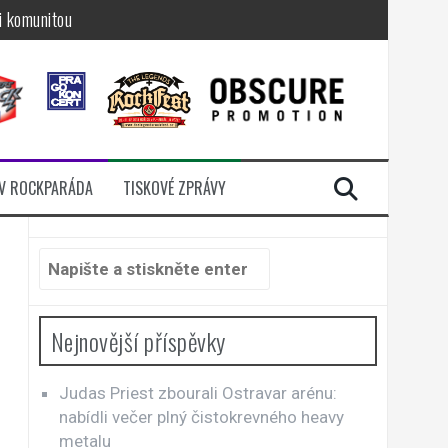
i komunitou
a další
sací zámek
n Jellÿ
dávali radost
V ROCKPARÁDA
TISKOVÉ ZPRÁVY
Hledat:
Nejnovější příspěvky
Judas Priest zbourali Ostravar arénu:
nabídli večer plný čistokrevného heavy
metalu