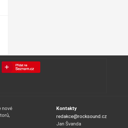
e nové
Kontakty
torů,
redakce@rocksound.cz
Jan Švanda