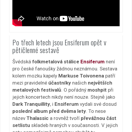
Po třech letech jsou Ensiferum opět v
pětičlenné sestavě
Švédská
folkmetalová stálice
Ensiferum
není
pro české fanoušky žádnou neznámou. Sestava
kolem mozku kapely
Markuse Toivonena
patří
mezi pravidelné
účastníky
našich
největších
metalových festivalů
. O pořádný
moshpit
při
jejich koncertech nikdy není nouze. Stejně jako
Dark Tranquillity
, i
Ensiferum
vydali své dosud
poslední album před dvěma lety
. To nese
název
Thalassic
a rovněž tvoří
převážnou část
setlistu
skladeb hraných v současnosti. V jejich