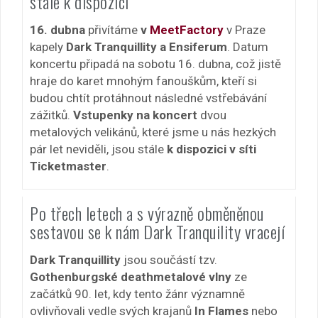
stále k dispozici
16. dubna
přivítáme
v
MeetFactory
v Praze
kapely
Dark Tranquillity a Ensiferum
. Datum
koncertu připadá na sobotu 16. dubna, což jistě
hraje do karet mnohým fanouškům, kteří si
budou chtít protáhnout následné vstřebávání
zážitků.
Vstupenky na koncert
dvou
metalových velikánů, které jsme u nás hezkých
pár let neviděli, jsou stále
k dispozici v síti
Ticketmaster
.
Po třech letech a s výrazně obměněnou
sestavou se k nám Dark Tranquility vracejí
Dark Tranquillity
jsou součástí tzv.
Gothenburgské deathmetalové vlny
ze
začátků 90. let, kdy tento žánr významně
ovlivňovali vedle svých krajanů
In Flames
nebo