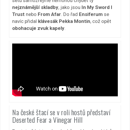
setu samozřejmě nemohou chybět ty
nejznámější skladby
, jako jsou
In My Sword I
Trust
nebo
From Afar
. Do řad
Ensiferum
se
navíc přidal
klávesák Pekka Montin
, což opět
obohacuje zvuk kapely
.
Na české štací se v roli hostů představí
Deserted Fear a Vinegar Hill