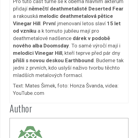
Pro tuto část turné se k oběma hlavním aktérům
přidají
němečtí deathmetalisté Deserted Fear
a rakouská
melodic deathmetalová pětice
Vinegar Hill
.
První
jmenovaní letos slaví
15 let
od vzniku
a k tomuto jubileu mají pro
deathmetalové nadšence
dárek v podobě
nového alba Doomsday
. To samé výročí mají i
melodici Vinegar Hill
, kteří teprve před pár dny
přišli s novou deskou Earthbound
. Budeme tak
jedni z prvních, kdo uslyší naživo tvorbu těchto
mladších metalových formací.
Text: Mates Šimek, foto: Honza Švanda, videa:
YouTube.com
Author