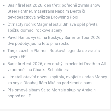
Basinfirefest 2026, den třetí: pořádně zvrhlá show
Steel Panther, masakrální Napalm Death či
devadesátková hvězda Drowning Pool
Čtrnáctý ročník Magmafestu: Jihlava opět přivítá
špičku domácí rockové scény
Pavel Hanus vyráží na Beskydy Summer Tour 2026:
dvě podoby, jedno léto plné rocku
Tanja zažehla Plamen: Rocková legenda se vrací s
novým EP
Basinfirefest 2026, den druhý: excelentní Death to All
vzpomněli na Chucka Schuldinera
Limetall otevírá novou kapitolu, dvojicí skladeb Money
za sny a Dlouhej flám láká na podzimní album
Přelomové album Salto Mortale skupiny Arakain
poprvé na LP