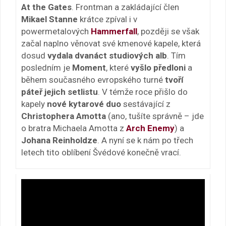
At the Gates
. Frontman a zakládající člen
Mikael Stanne
krátce zpíval i v
powermetalových
Hammerfall
, později se však
začal naplno věnovat své kmenové kapele, která
dosud
vydala dvanáct studiových alb
. Tím
posledním je
Moment
, které
vyšlo předloni
a
během současného evropského turné
tvoří
páteř jejich setlistu
. V témže roce přišlo do
kapely
nové kytarové duo
sestávající z
Christophera Amotta
(ano, tušíte správně – jde
o bratra Michaela Amotta z
Arch Enemy
) a
Johana Reinholdze
. A nyní se k nám po třech
letech tito oblíbení Švédové konečně vrací.