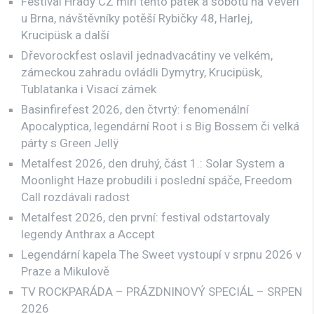
Festival Hrady CZ míří tento pátek a sobotu na Veveří
u Brna, návštěvníky potěší Rybičky 48, Harlej,
Krucipüsk a další
Dřevorockfest oslavil jednadvacátiny ve velkém,
zámeckou zahradu ovládli Dymytry, Krucipüsk,
Tublatanka i Visací zámek
Basinfirefest 2026, den čtvrtý: fenomenální
Apocalyptica, legendární Root i s Big Bossem či velká
párty s Green Jellÿ
Metalfest 2026, den druhý, část 1.: Solar System a
Moonlight Haze probudili i poslední spáče, Freedom
Call rozdávali radost
Metalfest 2026, den první: festival odstartovaly
legendy Anthrax a Accept
Legendární kapela The Sweet vystoupí v srpnu 2026 v
Praze a Mikulově
TV ROCKPARÁDA – PRÁZDNINOVÝ SPECIÁL – SRPEN
2026