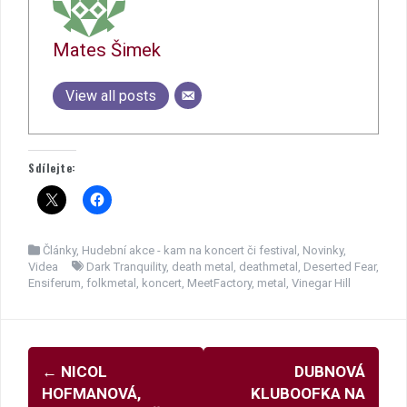
Mates Šimek
View all posts
Sdílejte:
Články
,
Hudební akce - kam na koncert či festival
,
Novinky
,
Videa
Dark Tranquility
,
death metal
,
deathmetal
,
Deserted Fear
,
Ensiferum
,
folkmetal
,
koncert
,
MeetFactory
,
metal
,
Vinegar Hill
Navigace
←
NICOL
DUBNOVÁ
pro
HOFMANOVÁ,
KLUBOOFKA NA