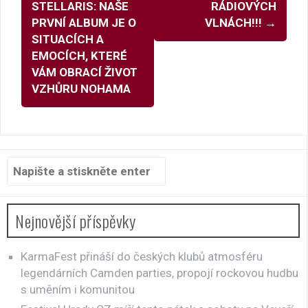
příspěvky
STELLARIS: NAŠE
RÁDIOVÝCH
PRVNÍ ALBUM JE O
VLNÁCH!!!
→
SITUACÍCH A
EMOCÍCH, KTERÉ
VÁM OBRACÍ ŽIVOT
VZHŮRU NOHAMA
Hledat:
Nejnovější příspěvky
KarmaFest přináší do českých klubů atmosféru
legendárních Camden parties, propojí rockovou hudbu
s uměním i komunitou