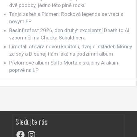
dvě podoby, jedno léto plné rocku
Tanja zažehla Plamen: Rocková legenda se vrací s
novým EP
Basinfirefest 2026, den druhý: excelentní Death to All
vzpomněli na Chucka Schuldinera
Limetall otevírá novou kapitolu, dvojicí skladeb Money
za sny a Dlouhej flám láká na podzimní album
Přelomové album Salto Mortale skupiny Arakain
poprvé na LP
Sledujte nás
Facebook
Instagram