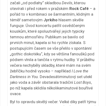
začali „od podlahy“ skladbou
Devils
, kterou
otevírali i před rokem v pražském
Rock Café
– a
pořád to v kombinaci se šarmantním, klidným a
téměř sametovým
Jyrkiho
hlasem skvěle
funguje. Úvod koncertu patřil osvědčeným
kouskům, které spoluutvářejí jejich typicky
temnou atmosféru. Publikum se bavilo od
prvních minut, kapela si ho rychle získala. S
postupujícím časem se vše přelilo v spontánní
„gothic diskotéku“, kdy se většina fanoušků pod
pódiem vlnila a tančila v rytmu hudby. V průběhu
večera nechyběly skladby, které mám na svém
žebříčku hodně vysoko – například
I Love the
Darkness in You
. Devadesátiminutový set utekl
jako voda a závěr obstarala tradiční
Lost Boys
,
po níž kapela sklidila několikaminutové bouřlivé
ovace.
Byl to opravdu skvělý večer. Velké díky patří týmu