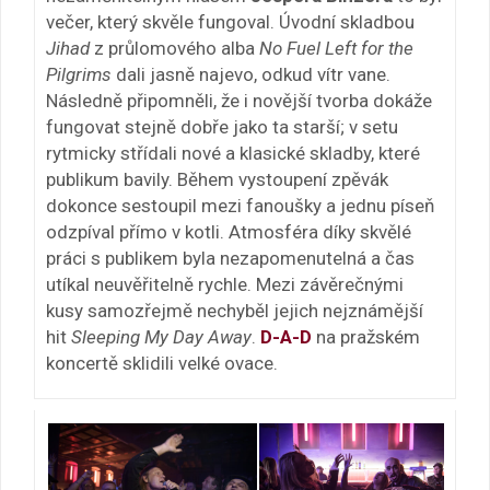
večer, který skvěle fungoval. Úvodní skladbou
Jihad
z průlomového alba
No Fuel Left for the
Pilgrims
dali jasně najevo, odkud vítr vane.
Následně připomněli, že i novější tvorba dokáže
fungovat stejně dobře jako ta starší; v setu
rytmicky střídali nové a klasické skladby, které
publikum bavily. Během vystoupení zpěvák
dokonce sestoupil mezi fanoušky a jednu píseň
odzpíval přímo v kotli. Atmosféra díky skvělé
práci s publikem byla nezapomenutelná a čas
utíkal neuvěřitelně rychle. Mezi závěrečnými
kusy samozřejmě nechyběl jejich nejznámější
hit
Sleeping My Day Away
.
D-A-D
na pražském
koncertě sklidili velké ovace.