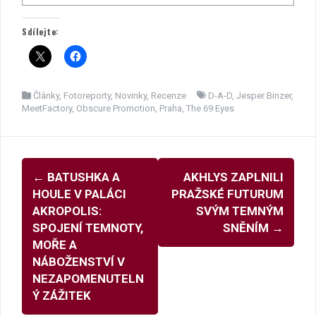
Sdílejte:
Články
,
Fotoreporty
,
Novinky
,
Recenze
D-A-D
,
Jesper Binzer
,
MeetFactory
,
Obscure Promotion
,
Praha
,
The 69 Eyes
Navigace
←
BATUSHKA A
AKHLYS ZAPLNILI
pro
HOULE V PALÁCI
PRAŽSKÉ FUTURUM
příspěvky
AKROPOLIS:
SVÝM TEMNÝM
SPOJENÍ TEMNOTY,
SNĚNÍM
→
MOŘE A
NÁBOŽENSTVÍ V
NEZAPOMENUTELN
Ý ZÁŽITEK