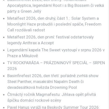
Apocalyptica, legendární Root i s Big Bossem či velká
párty s Green Jellÿ
Metalfest 2026, den druhý, část 1.: Solar System a
Moonlight Haze probudili i poslední spáče, Freedom
Call rozdávali radost
Metalfest 2026, den první: festival odstartovaly
legendy Anthrax a Accept
Legendární kapela The Sweet vystoupí v srpnu 2026 v
Praze a Mikulově
TV ROCKPARÁDA – PRÁZDNINOVÝ SPECIÁL – SRPEN
2026
Basinfirefest 2026, den třetí: pořádně zvrhlá show
Steel Panther, masakrální Napalm Death či
devadesátková hvězda Drowning Pool
Čtrnáctý ročník Magmafestu: Jihlava opět přivítá
špičku domácí rockové scény
Pavel Hanus vyráží na Beskydy Summer Tour 2026: