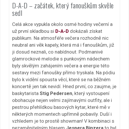
D-A-D – začátek, který fanouškům skvěle
sedl
Celá akce vypukla okolo osmé hodiny večerní a
už první skladbou si
D-A-D
dokázali získat
publikum. Na atmosféře večera rozhodně nic
neubral ani věk kapely, která má i fanouškům, již
ji dosud neznali, co nabídnout. Podmanivé
glamrockové melodie s punkovým nádechem
byly skvělým zahájením večera a energie této
sestavy mezi fanoušky přímo tryskala. Na pódiu
bylo k vidění spousta věcí, které se na běžném
koncertě jen tak nevidí. Hned první, co zaujme, je
baskytarista
Stig Pedersen
, který vystoupení
obohacuje nejen velmi zajímavými outfity, ale i
pestrou přehlídkou basových kytar, které mě v
některých momentech upřímně pobavily. Duší i
vzhledem je to prostě showman! V kombinaci s
nezaměnitelným hlasem
Jespera Binzera
to byl