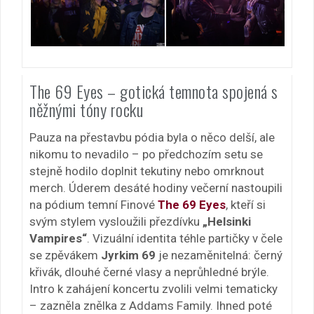
The 69 Eyes – gotická temnota spojená s
něžnými tóny rocku
Pauza na přestavbu pódia byla o něco delší, ale
nikomu to nevadilo – po předchozím setu se
stejně hodilo doplnit tekutiny nebo omrknout
merch. Úderem desáté hodiny večerní nastoupili
na pódium temní Finové
The 69 Eyes
, kteří si
svým stylem vysloužili přezdívku
„Helsinki
Vampires“
. Vizuální identita téhle partičky v čele
se zpěvákem
Jyrkim 69
je nezaměnitelná: černý
křivák, dlouhé černé vlasy a neprůhledné brýle.
Intro k zahájení koncertu zvolili velmi tematicky
– zazněla znělka z Addams Family. Ihned poté