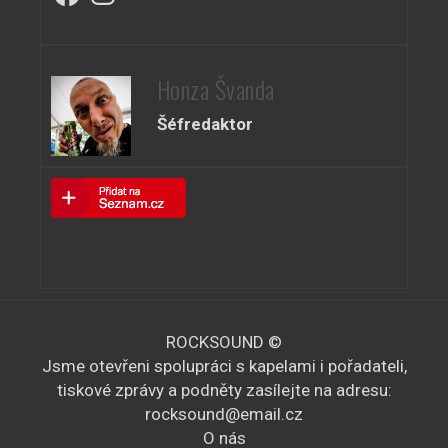
Honza Švanda
Šéfredaktor
ROCKSOUND ©
Jsme otevřeni spolupráci s kapelami i pořadateli,
tiskové zprávy a podněty zasílejte na adresu:
rocksound@email.cz
O nás