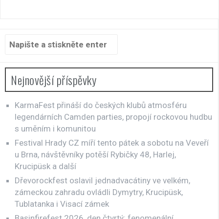
Hledat:
Nejnovější příspěvky
KarmaFest přináší do českých klubů atmosféru
legendárních Camden parties, propojí rockovou hudbu
s uměním i komunitou
Festival Hrady CZ míří tento pátek a sobotu na Veveří
u Brna, návštěvníky potěší Rybičky 48, Harlej,
Krucipüsk a další
Dřevorockfest oslavil jednadvacátiny ve velkém,
zámeckou zahradu ovládli Dymytry, Krucipüsk,
Tublatanka i Visací zámek
Basinfirefest 2026, den čtvrtý: fenomenální