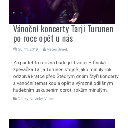
Vánoční koncerty Tarji Turunen
po roce opět u nás
20. 11. 2019
Mates Šimek
Za pár let to možná bude již tradicí – finská
zpěvačka Tarja Turunen stejně jako minulý rok
odzpívá krátce před Štědrým dnem čtyři koncerty
s vánoční tématikou a opět s výrazně odlišným
hudebním uskupením oproti rokům minulým.
Články
,
Novinky
,
Videa