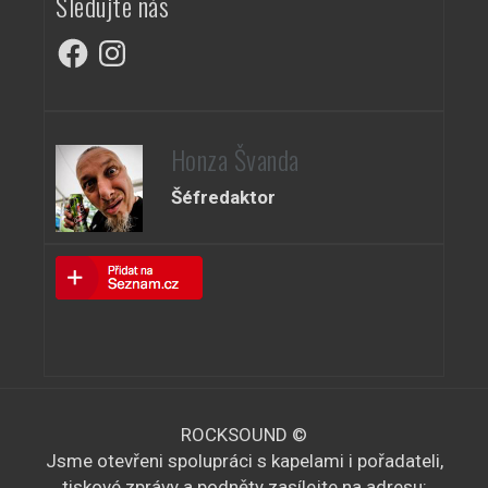
Sledujte nás
Facebook
Instagram
Honza Švanda
Šéfredaktor
ROCKSOUND ©
Jsme otevřeni spolupráci s kapelami i pořadateli,
tiskové zprávy a podněty zasílejte na adresu: