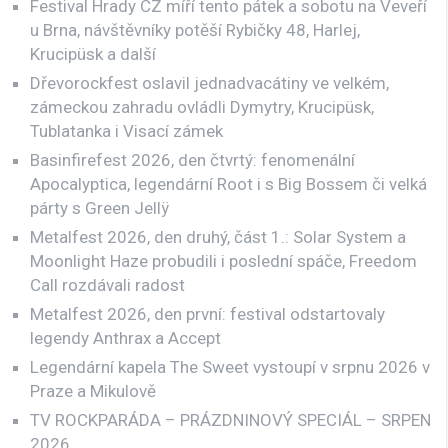
Festival Hrady CZ míří tento pátek a sobotu na Veveří
u Brna, návštěvníky potěší Rybičky 48, Harlej,
Krucipüsk a další
Dřevorockfest oslavil jednadvacátiny ve velkém,
zámeckou zahradu ovládli Dymytry, Krucipüsk,
Tublatanka i Visací zámek
Basinfirefest 2026, den čtvrtý: fenomenální
Apocalyptica, legendární Root i s Big Bossem či velká
párty s Green Jellÿ
Metalfest 2026, den druhý, část 1.: Solar System a
Moonlight Haze probudili i poslední spáče, Freedom
Call rozdávali radost
Metalfest 2026, den první: festival odstartovaly
legendy Anthrax a Accept
Legendární kapela The Sweet vystoupí v srpnu 2026 v
Praze a Mikulově
TV ROCKPARÁDA – PRÁZDNINOVÝ SPECIÁL – SRPEN
2026