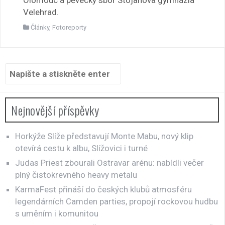
Olomouc a pěvecký sbor Stojanova gymnázia
Velehrad.
Články
,
Fotoreporty
Hledat:
Nejnovější příspěvky
Horkýže Slíže představují Monte Mabu, nový klip
otevírá cestu k albu, Slížovici i turné
Judas Priest zbourali Ostravar arénu: nabídli večer
plný čistokrevného heavy metalu
KarmaFest přináší do českých klubů atmosféru
legendárních Camden parties, propojí rockovou hudbu
s uměním i komunitou