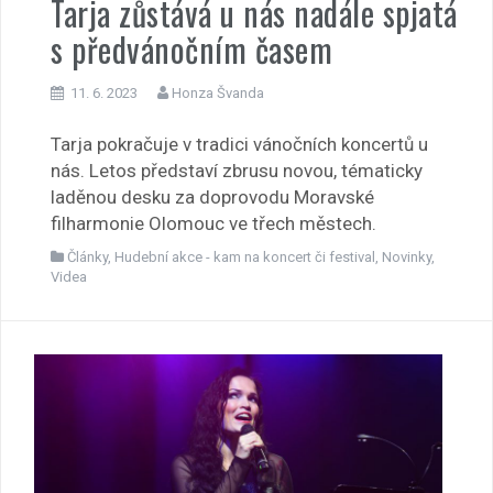
Tarja zůstává u nás nadále spjatá
s předvánočním časem
11. 6. 2023
Honza Švanda
Tarja pokračuje v tradici vánočních koncertů u
nás. Letos představí zbrusu novou, tématicky
laděnou desku za doprovodu Moravské
filharmonie Olomouc ve třech městech.
Články
,
Hudební akce - kam na koncert či festival
,
Novinky
,
Videa