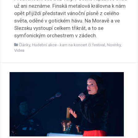
už ani neznáme. Finská metalová královna k nám
opět přijíždí představit vánoční písně z celého
světa, oděné v gotickém hávu. Na Moravě a ve
Slezsku vystoupí celkem třikrát, a to se
symfonickým orchestrem v zádech.
Články
,
Hudební akce - kam na koncert či festival
,
Novinky
,
Videa