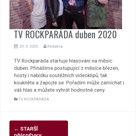
TV ROCKPARÁDA duben 2020
29. 3. 2020
Redakce
TV Rockparáda startuje hlasování na měsíc
duben. Přinášíme postupující z měsíce březen,
hosty i nabídku soutěžních videoklipů, tak
koukněte a zapojte se. Pořadím může zamíchat i
váš hlas a můžete vyhrát hodnotné ceny.
TV ROCKPARÁDA
Navigace
←
STARŠÍ
PŘÍSPĚVKY