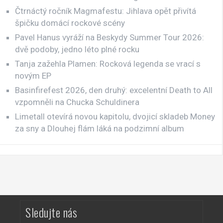
Čtrnáctý ročník Magmafestu: Jihlava opět přivítá
špičku domácí rockové scény
Pavel Hanus vyráží na Beskydy Summer Tour 2026:
dvě podoby, jedno léto plné rocku
Tanja zažehla Plamen: Rocková legenda se vrací s
novým EP
Basinfirefest 2026, den druhý: excelentní Death to All
vzpomněli na Chucka Schuldinera
Limetall otevírá novou kapitolu, dvojicí skladeb Money
za sny a Dlouhej flám láká na podzimní album
Sledujte nás