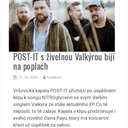
POST-IT s živelnou Valkýrou bijí
na poplach
21. 10. 2022
Redakce
Vršovická kapela POST-IT přichází po úspěšném
klipu k songu NITROglycerin se svým dalším
singlem Valkýra ze stále aktuálního EP Co tě
neposílí, to tě zabije. Kapela v klipu představuje i
svého nového člena Payu, který má koncertní
křest už úspěšně za sebou.