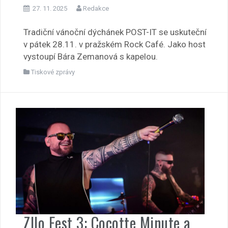
27. 11. 2025
Redakce
Tradiční vánoční dýchánek POST-IT se uskuteční
v pátek 28.11. v pražském Rock Café. Jako host
vystoupí Bára Zemanová s kapelou.
Tiskové zprávy
Zllo Fest 3: Cocotte Minute a