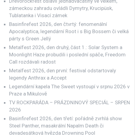
Dřevorockfest oslavil jednadvacátiny ve velkém,
zámeckou zahradu ovládli Dymytry, Krucipüsk,
Tublatanka i Visací zámek
Basinfirefest 2026, den čtvrtý: fenomenální
Apocalyptica, legendární Root i s Big Bossem či velká
párty s Green Jellÿ
Metalfest 2026, den druhý, část 1.: Solar System a
Moonlight Haze probudili i poslední spáče, Freedom
Call rozdávali radost
Metalfest 2026, den první: festival odstartovaly
legendy Anthrax a Accept
Legendární kapela The Sweet vystoupí v srpnu 2026 v
Praze a Mikulově
TV ROCKPARÁDA – PRÁZDNINOVÝ SPECIÁL – SRPEN
2026
Basinfirefest 2026, den třetí: pořádně zvrhlá show
Steel Panther, masakrální Napalm Death či
devadesátková hvězda Drowning Pool