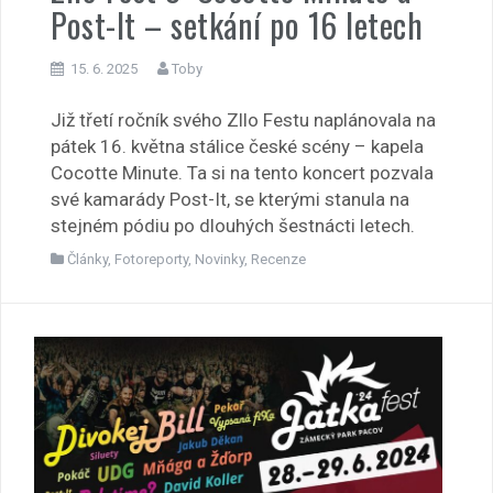
Post-It – setkání po 16 letech
15. 6. 2025
Toby
Již třetí ročník svého Zllo Festu naplánovala na
pátek 16. května stálice české scény – kapela
Cocotte Minute. Ta si na tento koncert pozvala
své kamarády Post-It, se kterými stanula na
stejném pódiu po dlouhých šestnácti letech.
Články
,
Fotoreporty
,
Novinky
,
Recenze