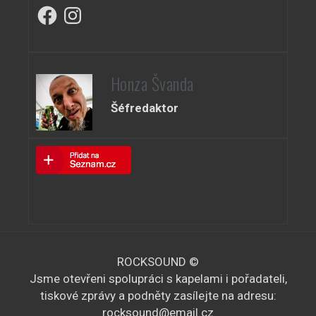
Facebook
Instagram
Honza Švanda
Šéfredaktor
ROCKSOUND ©
Jsme otevřeni spolupráci s kapelami i pořadateli,
tiskové zprávy a podněty zasílejte na adresu:
rocksound@email.cz