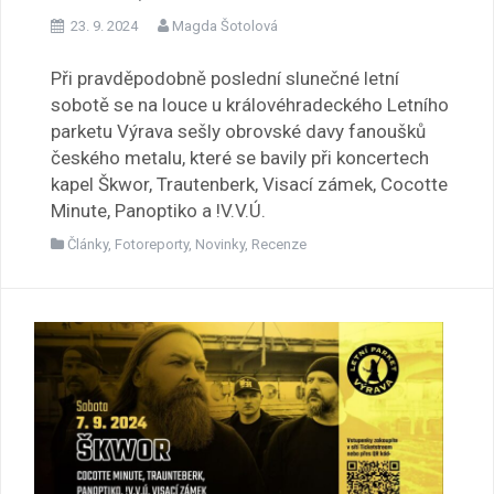
23. 9. 2024
Magda Šotolová
Při pravděpodobně poslední slunečné letní
sobotě se na louce u královéhradeckého Letního
parketu Výrava sešly obrovské davy fanoušků
českého metalu, které se bavily při koncertech
kapel Škwor, Trautenberk, Visací zámek, Cocotte
Minute, Panoptiko a !V.V.Ú.
Články
,
Fotoreporty
,
Novinky
,
Recenze