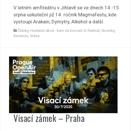
V letním amfiteátru v Jihlavě se ve dnech 14.-15.
srpna uskuteční již 14. ročník Magmafestu, kde
vystoupí Arakain, Dymytry, Alkehol a další.
Články
,
Hudební akce - kam na koncert či festival
,
Novinky
,
Recenze
,
Videa
Visací zámek – Praha