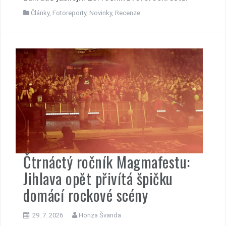
Články
,
Fotoreporty
,
Novinky
,
Recenze
Čtrnáctý ročník Magmafestu:
Jihlava opět přivítá špičku
domácí rockové scény
29. 7. 2026
Honza Švanda