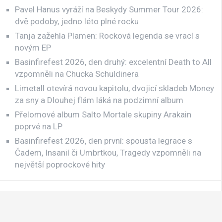
Pavel Hanus vyráží na Beskydy Summer Tour 2026:
dvě podoby, jedno léto plné rocku
Tanja zažehla Plamen: Rocková legenda se vrací s
novým EP
Basinfirefest 2026, den druhý: excelentní Death to All
vzpomněli na Chucka Schuldinera
Limetall otevírá novou kapitolu, dvojicí skladeb Money
za sny a Dlouhej flám láká na podzimní album
Přelomové album Salto Mortale skupiny Arakain
poprvé na LP
Basinfirefest 2026, den první: spousta legrace s
Čadem, Insanií či Umbrtkou, Tragedy vzpomněli na
největší poprockové hity