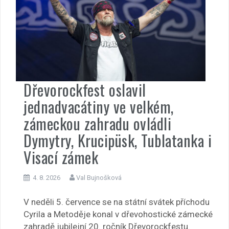
Dřevorockfest oslavil
jednadvacátiny ve velkém,
zámeckou zahradu ovládli
Dymytry, Krucipüsk, Tublatanka i
Visací zámek
4. 8. 2026
Val Bujnošková
V neděli 5. července se na státní svátek příchodu
Cyrila a Metoděje konal v dřevohostické zámecké
zahradě jubilejní 20. ročník Dřevorockfestu.