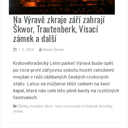
Na Výravě zkraje září zahrají
Škwor, Trautenberk, Visací
zámek a další
1. 9. 2024
Mates Šimek
Královéhradecký Letní parket Výrava bude opět
po roce první zářijovou sobotu hostit celodenní
mejdan v režii oblíbených českých rockových
stálic. Letos se můžeme těšit celkem na šest
kapel, které nás celé léto pilně bavily na rozličných
festivalech.
Články
,
Hudební akce - kam na koncert či festival
,
Novinky
,
Videa