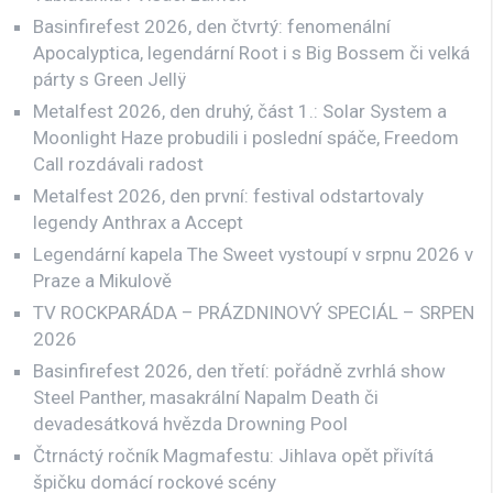
Basinfirefest 2026, den čtvrtý: fenomenální
Apocalyptica, legendární Root i s Big Bossem či velká
párty s Green Jellÿ
Metalfest 2026, den druhý, část 1.: Solar System a
Moonlight Haze probudili i poslední spáče, Freedom
Call rozdávali radost
Metalfest 2026, den první: festival odstartovaly
legendy Anthrax a Accept
Legendární kapela The Sweet vystoupí v srpnu 2026 v
Praze a Mikulově
TV ROCKPARÁDA – PRÁZDNINOVÝ SPECIÁL – SRPEN
2026
Basinfirefest 2026, den třetí: pořádně zvrhlá show
Steel Panther, masakrální Napalm Death či
devadesátková hvězda Drowning Pool
Čtrnáctý ročník Magmafestu: Jihlava opět přivítá
špičku domácí rockové scény