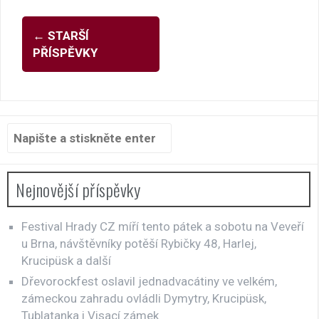
Navigace
←
STARŠÍ
pro
PŘÍSPĚVKY
příspěvky
Hledat:
Nejnovější příspěvky
Festival Hrady CZ míří tento pátek a sobotu na Veveří
u Brna, návštěvníky potěší Rybičky 48, Harlej,
Krucipüsk a další
Dřevorockfest oslavil jednadvacátiny ve velkém,
zámeckou zahradu ovládli Dymytry, Krucipüsk,
Tublatanka i Visací zámek