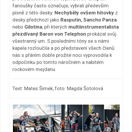
fanoušky často označuje, vybrali především
písně z této desky.
Nechyběly ovšem hitovky
z
desky předchozí jako
Rasputin, Sancho Panza
nebo
Gilotina
, při kterých
multiinstrumentalista
přezdívaný Baron von Telephon
prokázal svůj
všestranný um. S posledními tóny se s námi
kapela rozloučila a po představení všech členů
nás s přáním dobře prožité noci vyprovodila k
odpočinku po tomto náročném a nabitém
rockovém mejdanu.
Text: Mates Šimek, foto: Magda Šotolová