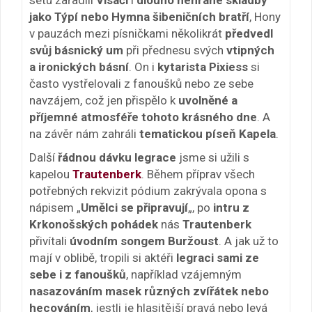
jako Týpí nebo Hymna šibeničních bratří
, Hony
v pauzách mezi písničkami několikrát
předvedl
svůj básnický um
při přednesu svých
vtipných
a ironických básní
. On i
kytarista Pixiess
si
často vystřelovali z fanoušků nebo ze sebe
navzájem, což jen přispělo k
uvolněné a
příjemné atmosféře tohoto krásného dne
. A
na závěr nám zahráli
tematickou píseň Kapela
.
Další
řádnou dávku legrace
jsme si užili s
kapelou
Trautenberk
. Během příprav všech
potřebných rekvizit pódium zakrývala opona s
nápisem „
Umělci se připravují
„, po
intru z
Krkonošských pohádek
nás
Trautenberk
přivítali
úvodním songem Buržoust
. A jak už to
mají v oblibě, tropili si aktéři
legraci sami ze
sebe i z fanoušků
, například vzájemným
nasazováním masek různých zvířátek nebo
hecováním
, jestli je hlasitější pravá nebo levá