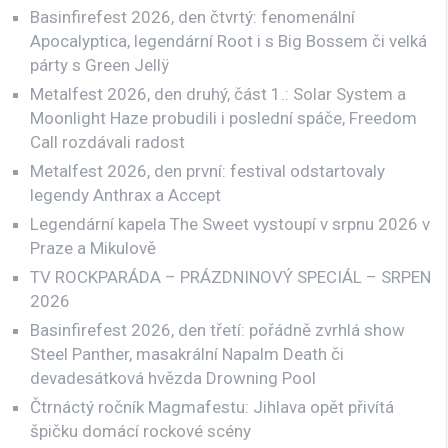
Basinfirefest 2026, den čtvrtý: fenomenální
Apocalyptica, legendární Root i s Big Bossem či velká
párty s Green Jellÿ
Metalfest 2026, den druhý, část 1.: Solar System a
Moonlight Haze probudili i poslední spáče, Freedom
Call rozdávali radost
Metalfest 2026, den první: festival odstartovaly
legendy Anthrax a Accept
Legendární kapela The Sweet vystoupí v srpnu 2026 v
Praze a Mikulově
TV ROCKPARÁDA – PRÁZDNINOVÝ SPECIÁL – SRPEN
2026
Basinfirefest 2026, den třetí: pořádně zvrhlá show
Steel Panther, masakrální Napalm Death či
devadesátková hvězda Drowning Pool
Čtrnáctý ročník Magmafestu: Jihlava opět přivítá
špičku domácí rockové scény