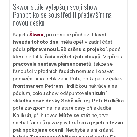
Škwor stále vylepšují svoji show,
Panoptiko se soustředili především na
novou desku
Kapela
Škwor
, pro mnohé příchozí
hlavní
hvězda tohoto dne
, měla opět v zadní části
pódia
připravenou LED stěnu s projekcí
, podél
které se táhla
řada světelných sloupů
. Vepředu
pracovala sestava plamenometů
, takže se
fanoušci v předních řadách nemuseli obávat
podvečerního ochlazení. Poté, co kapela v čele s
frontmanem Petrem Hrdličkou
nakráčela na
pódium, celou show odšpuntovala
titulní
skladba nové desky Sobě věrnej
.
Petr Hrdlička
poté zavzpomínal na staré časy při skladbě
Kolikrát
, při hitovce
Může se stát
nejprve
nechal fanoušky zazpívat refrén a
jejich odezvu
pak spokojeně ocenil
. Nechyběla ani krásná