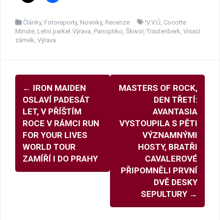
Články
,
Fotoreporty
,
Novinky
,
Recenze
!V.V.Ú
,
Cocotte
Minute
,
Letní parket Výrava
,
Panoptiko
,
Škwor
,
Trautenberk
,
Visací
zámek
,
Výrava
Navigace
←
IRON MAIDEN
MASTERS OF ROCK,
pro
OSLAVÍ PADESÁT
DEN TŘETÍ:
příspěvky
LET, V PŘÍŠTÍM
AVANTASIA
ROCE V RÁMCI RUN
VYSTOUPILA S PĚTI
FOR YOUR LIVES
VÝZNAMNÝMI
WORLD TOUR
HOSTY, BRATŘI
ZAMÍŘÍ I DO PRAHY
CAVALEROVÉ
PŘIPOMNĚLI PRVNÍ
DVĚ DESKY
SEPULTURY
→