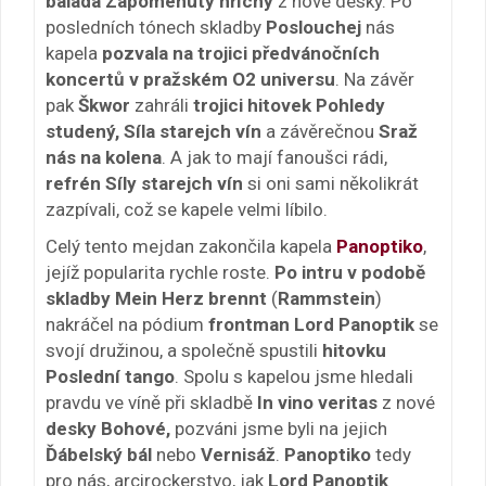
balada Zapomenutý hříchy
z nové desky. Po
posledních tónech skladby
Poslouchej
nás
kapela
pozvala na trojici předvánočních
koncertů v pražském O2 universu
. Na závěr
pak
Škwor
zahráli
trojici hitovek Pohledy
studený, Síla starejch vín
a závěrečnou
Sraž
nás na kolena
. A jak to mají fanoušci rádi,
refrén Síly starejch vín
si oni sami několikrát
zazpívali, což se kapele velmi líbilo.
Celý tento mejdan zakončila kapela
Panoptiko
,
jejíž popularita rychle roste.
Po intru v podobě
skladby Mein Herz brennt
(
Rammstein
)
nakráčel na pódium
frontman Lord Panoptik
se
svojí družinou, a společně spustili
hitovku
Poslední tango
. Spolu s kapelou jsme hledali
pravdu ve víně při skladbě
In vino veritas
z nové
desky Bohové,
pozváni jsme byli na jejich
Ďábelský bál
nebo
Vernisáž
.
Panoptiko
tedy
pro nás, arcirockerstvo, jak
Lord Panoptik