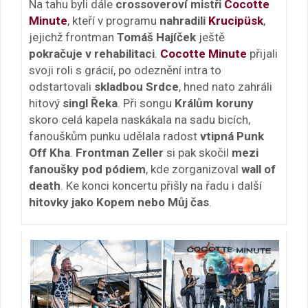
Na tahu byli dále
crossoveroví mistři
Cocotte
Minute
, kteří v programu
nahradili
Krucipüsk
,
jejichž frontman
Tomáš Hajíček
ještě
pokračuje v rehabilitaci
.
Cocotte Minute
přijali
svoji roli s grácií, po odeznění intra to
odstartovali
skladbou Srdce
, hned nato zahráli
hitový
singl Řeka
. Při songu
Králům koruny
skoro celá kapela naskákala na sadu bicích,
fanouškům punku udělala radost
vtipná Punk
Off Kha
.
Frontman Zeller
si pak skočil
mezi
fanoušky pod pódiem
, kde zorganizoval
wall of
death
. Ke konci koncertu přišly na řadu i další
hitovky jako Kopem nebo Můj čas
.