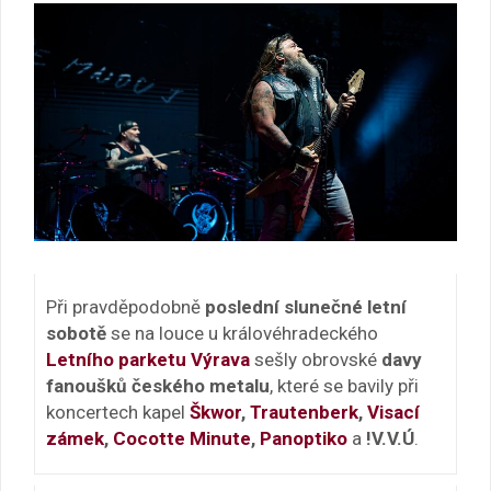
Při pravděpodobně
poslední slunečné letní
sobotě
se na louce u královéhradeckého
Letního parketu Výrava
sešly obrovské
davy
fanoušků českého metalu
, které se bavily při
koncertech kapel
Škwor
,
Trautenberk
,
Visací
zámek
,
Cocotte Minute
,
Panoptiko
a
!V.V.Ú
.