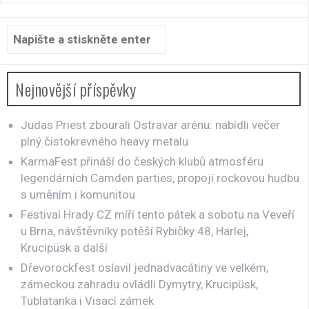
Hledat:
Nejnovější příspěvky
Judas Priest zbourali Ostravar arénu: nabídli večer
plný čistokrevného heavy metalu
KarmaFest přináší do českých klubů atmosféru
legendárních Camden parties, propojí rockovou hudbu
s uměním i komunitou
Festival Hrady CZ míří tento pátek a sobotu na Veveří
u Brna, návštěvníky potěší Rybičky 48, Harlej,
Krucipüsk a další
Dřevorockfest oslavil jednadvacátiny ve velkém,
zámeckou zahradu ovládli Dymytry, Krucipüsk,
Tublatanka i Visací zámek