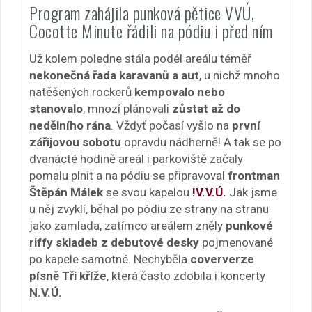
Program zahájila punková pětice VVÚ,
Cocotte Minute řádili na pódiu i před ním
Už kolem poledne stála podél areálu téměř
nekonečná řada karavanů a aut
, u nichž mnoho
natěšených rockerů
kempovalo nebo
stanovalo
, mnozí plánovali
zůstat až do
nedělního rána
. Vždyť počasí vyšlo na
první
zářijovou sobotu
opravdu nádherně! A tak se po
dvanácté hodině areál i parkoviště začaly
pomalu plnit a na pódiu se připravoval
frontman
Štěpán Málek
se svou kapelou
!V.V.Ú.
Jak jsme
u něj zvyklí, běhal po pódiu ze strany na stranu
jako zamlada, zatímco areálem zněly
punkové
riffy
skladeb z debutové desky
pojmenované
po kapele samotné. Nechyběla
coververze
písně Tři kříže
, která často zdobila i koncerty
N.V.Ú.