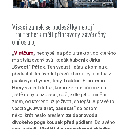
Visací zámek se padesátky nebojí,
Trautenberk měli připravený závěrečný
ohňostroj
„
Visáčům
„
nechyběl na pódiu traktor, do kterého
má stylizovaný svůj kopák
bubeník Jirka
„Sweet“ Pátek
. Ten vypustil páru z komínu a
předeslal tím úvodní píseň, kterou byla jedna z
punkových hymen, tedy
Traktor
.
Frontman
Hony
vznesl dotaz, komu ze zde příchozích
ještě nebylo padesát, což je dle jeho mínění
zlom, od kterého už je život jen lepší. A právě to
veselé
„Ku*va drát, padesát“
se potom
několikrát neslo areálem
za doprovodu
divokého poga kousek před pódiem
. Do svého
setu zařadili
Visáči
i
dlouho nehrané skladby