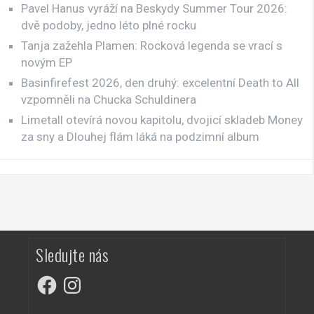
Pavel Hanus vyráží na Beskydy Summer Tour 2026:
dvě podoby, jedno léto plné rocku
Tanja zažehla Plamen: Rocková legenda se vrací s
novým EP
Basinfirefest 2026, den druhý: excelentní Death to All
vzpomněli na Chucka Schuldinera
Limetall otevírá novou kapitolu, dvojicí skladeb Money
za sny a Dlouhej flám láká na podzimní album
Sledujte nás
Facebook
Instagram