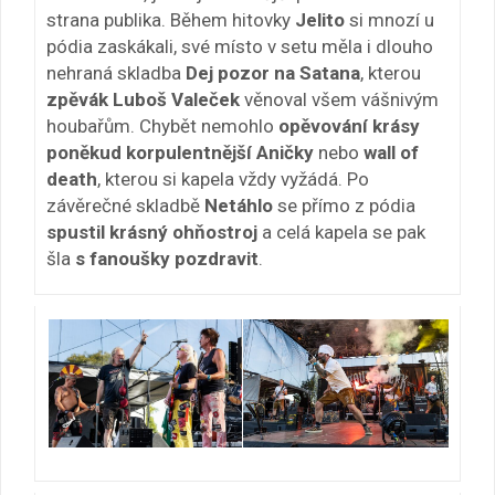
strana publika. Během hitovky
Jelito
si mnozí u
pódia zaskákali, své místo v setu měla i dlouho
nehraná skladba
Dej pozor na Satana
, kterou
zpěvák Luboš Valeček
věnoval všem vášnivým
houbařům. Chybět nemohlo
opěvování krásy
poněkud korpulentnější Aničky
nebo
wall of
death
, kterou si kapela vždy vyžádá. Po
závěrečné skladbě
Netáhlo
se přímo z pódia
spustil krásný ohňostroj
a celá kapela se pak
šla
s fanoušky pozdravit
.