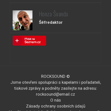
Honza Švanda
Šéfredaktor
ROCKSOUND ©
Jsme otevřeni spolupráci s kapelami i pořadateli,
tiskové zprávy a podněty zasílejte na adresu:
rocksound@email.cz
O nás
Zásady ochrany osobních údajů