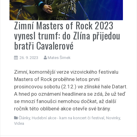
Zimní Masters of Rock 2023
vynesl trumf: do Zlína přijedou
bratři Cavalerové
26. 9. 2023
Mates Šimek
Zimní, komornější verze vizovického festivalu
Masters of Rock proběhne letos první
prosincovou sobotu (2.12.) ve zlínské hale Datart.
A hned po oznámení headlinera se zdá, že už teď
se mnozí fanoušci nemohou dočkat, až další
ročník této oblíbené akce otevře své brány.
Články
,
Hudební akce - kam na koncert či festival
,
Novinky
,
Videa