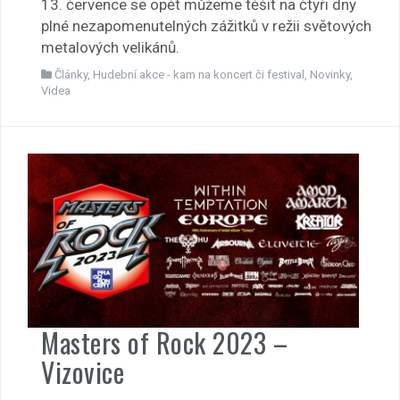
13. července se opět můžeme těšit na čtyři dny
plné nezapomenutelných zážitků v režii světových
metalových velikánů.
Články
,
Hudební akce - kam na koncert či festival
,
Novinky
,
Videa
Masters of Rock 2023 –
Vizovice