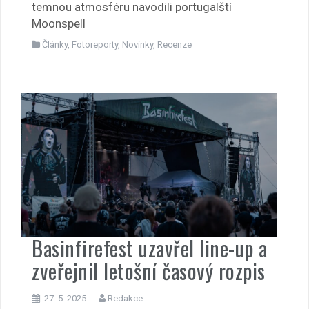
temnou atmosféru navodili portugalští
Moonspell
Články
,
Fotoreporty
,
Novinky
,
Recenze
Basinfirefest uzavřel line-up a
zveřejnil letošní časový rozpis
27. 5. 2025
Redakce