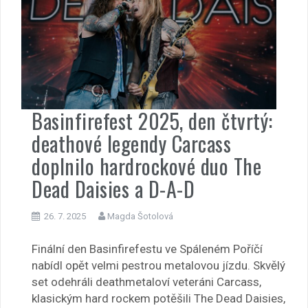
Basinfirefest 2025, den čtvrtý:
deathové legendy Carcass
doplnilo hardrockové duo The
Dead Daisies a D-A-D
26. 7. 2025
Magda Šotolová
Finální den Basinfirefestu ve Spáleném Poříčí
nabídl opět velmi pestrou metalovou jízdu. Skvělý
set odehráli deathmetaloví veteráni Carcass,
klasickým hard rockem potěšili The Dead Daisies,