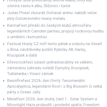
Horkýže Slíže představují Monte Mabu, nový klip
otevírá cestu k albu, Slížovici i turné
Judas Priest zbourali Ostravar arénu: nabídli večer
plný čistokrevného heavy metalu
KarmaFest přináší do českých klubů atmosféru
legendárních Camden parties, propojí rockovou hudbu
s uměním i komunitou
Festival Hrady CZ míří tento pátek a sobotu na Veveří
u Brna, návštěvníky potěší Rybičky 48, Harlej,
Krucipüsk a další
Dřevorockfest oslavil jednadvacátiny ve velkém,
zámeckou zahradu ovládli Dymytry, Krucipüsk,
Tublatanka i Visací zámek
Basinfirefest 2026, den čtvrtý: fenomenální
Apocalyptica, legendární Root i s Big Bossem či velká
párty s Green Jellÿ
Metalfest 2026, den druhý, část 1.: Solar System a
Moonlight Haze probudili i poslední spáče, Freedom