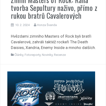
tvorba Sepultury naživo, přímo z
rukou bratrů Cavalerových
10. 2. 2024
Honza Švanda
Hvězdami zimního Masters of Rock byli bratři
Cavalerové, zahráli taktéž rockeři The Death
Daisies, Xandria, Enemy Inside a mnoho dalších.
Články
,
Fotoreporty
,
Novinky
,
Recenze