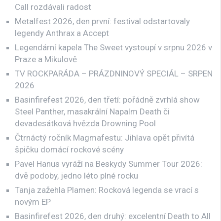
Call rozdávali radost
Metalfest 2026, den první: festival odstartovaly
legendy Anthrax a Accept
Legendární kapela The Sweet vystoupí v srpnu 2026 v
Praze a Mikulově
TV ROCKPARÁDA – PRÁZDNINOVÝ SPECIÁL – SRPEN
2026
Basinfirefest 2026, den třetí: pořádně zvrhlá show
Steel Panther, masakrální Napalm Death či
devadesátková hvězda Drowning Pool
Čtrnáctý ročník Magmafestu: Jihlava opět přivítá
špičku domácí rockové scény
Pavel Hanus vyráží na Beskydy Summer Tour 2026:
dvě podoby, jedno léto plné rocku
Tanja zažehla Plamen: Rocková legenda se vrací s
novým EP
Basinfirefest 2026, den druhý: excelentní Death to All