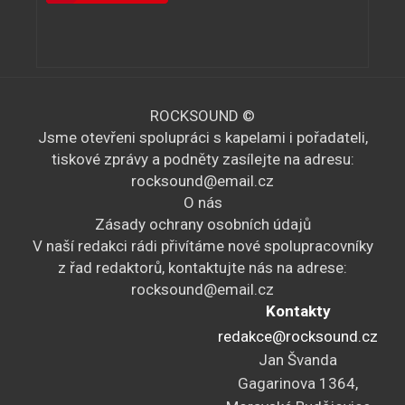
ROCKSOUND ©
Jsme otevřeni spolupráci s kapelami i pořadateli,
tiskové zprávy a podněty zasílejte na adresu:
rocksound@email.cz
O nás
Zásady ochrany osobních údajů
V naší redakci rádi přivítáme nové spolupracovníky
z řad redaktorů, kontaktujte nás na adrese:
rocksound@email.cz
Kontakty
redakce@rocksound.cz
Jan Švanda
Gagarinova 1364,