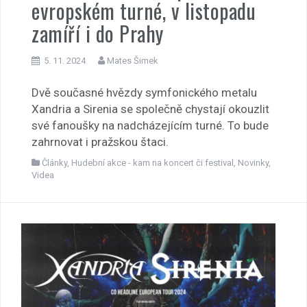
evropském turné, v listopadu
zamíří i do Prahy
5. 11. 2024
Mates Šimek
Dvě současné hvězdy symfonického metalu
Xandria a Sirenia se společně chystají okouzlit
své fanoušky na nadcházejícím turné. To bude
zahrnovat i pražskou štaci.
Články
,
Hudební akce - kam na koncert či festival
,
Novinky
,
Videa