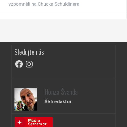
vzpomněli na Chucka Schuldinera
Sledujte nás
Facebook
Instagram
Honza Švanda
Šéfredaktor