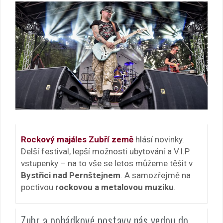
Rockový majáles Zubří země
hlásí novinky.
Delší festival, lepší možnosti ubytování a V.I.P.
vstupenky – na to vše se letos můžeme těšit v
Bystřici nad Pernštejnem
. A samozřejmě na
poctivou
rockovou a metalovou muziku
.
Zubr a pohádkové postavy nás vedou do