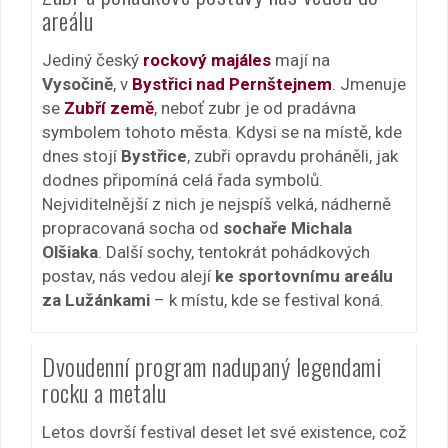
areálu
Jediný český
rockový majáles
mají na
Vysočině
, v
Bystřici nad Pernštejnem
. Jmenuje
se
Zubří země
, neboť zubr je od pradávna
symbolem tohoto města. Kdysi se na místě, kde
dnes stojí
Bystřice
, zubři opravdu proháněli, jak
dodnes připomíná celá řada symbolů.
Nejviditelnější z nich je nejspíš velká, nádherně
propracovaná socha od
sochaře Michala
Olšiaka
. Další sochy, tentokrát pohádkových
postav, nás vedou alejí
ke sportovnímu areálu
za Lužánkami
– k místu, kde se festival koná.
Dvoudenní program nadupaný legendami
rocku a metalu
Letos dovrší festival deset let své existence, což