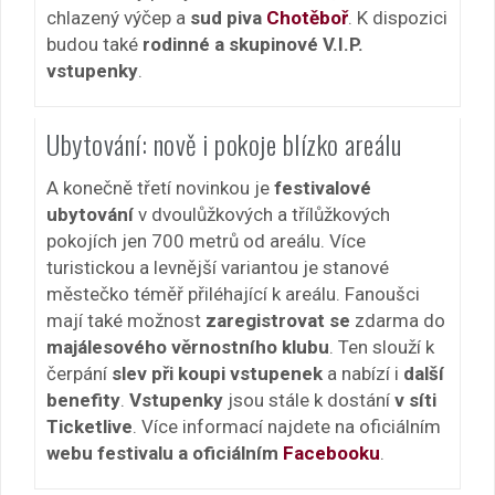
chlazený výčep a
sud piva
Chotěboř
. K dispozici
budou také
rodinné a skupinové V.I.P.
vstupenky
.
Ubytování: nově i pokoje blízko areálu
A konečně třetí novinkou je
festivalové
ubytování
v dvoulůžkových a třílůžkových
pokojích jen 700 metrů od areálu. Více
turistickou a levnější variantou je stanové
městečko téměř přiléhající k areálu. Fanoušci
mají také možnost
zaregistrovat se
zdarma do
majálesového věrnostního klubu
. Ten slouží k
čerpání
slev při koupi vstupenek
a nabízí i
další
benefity
.
Vstupenky
jsou stále k dostání
v síti
Ticketlive
. Více informací najdete na oficiálním
webu festivalu a oficiálním
Facebooku
.