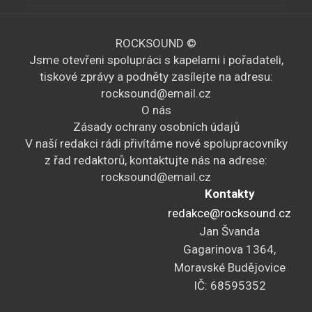
ROCKSOUND ©
Jsme otevřeni spolupráci s kapelami i pořadateli,
tiskové zprávy a podněty zasílejte na adresu:
rocksound@email.cz
O nás
Zásady ochrany osobních údajů
V naší redakci rádi přivítáme nové spolupracovníky
z řad redaktorů, kontaktujte nás na adrese:
rocksound@email.cz
Kontakty
redakce@rocksound.cz
Jan Švanda
Gagarinova 1364,
Moravské Budějovice
IČ: 68595352