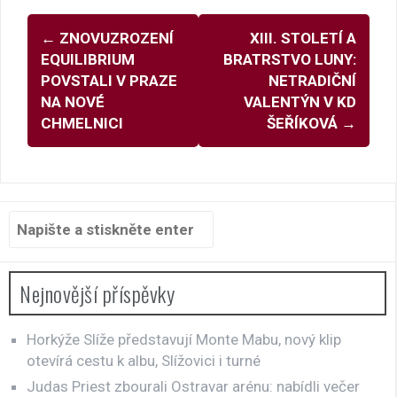
Navigace
←
ZNOVUZROZENÍ
XIII. STOLETÍ A
pro
EQUILIBRIUM
BRATRSTVO LUNY:
příspěvky
POVSTALI V PRAZE
NETRADIČNÍ
NA NOVÉ
VALENTÝN V KD
CHMELNICI
ŠEŘÍKOVÁ
→
Hledat:
Nejnovější příspěvky
Horkýže Slíže představují Monte Mabu, nový klip
otevírá cestu k albu, Slížovici i turné
Judas Priest zbourali Ostravar arénu: nabídli večer