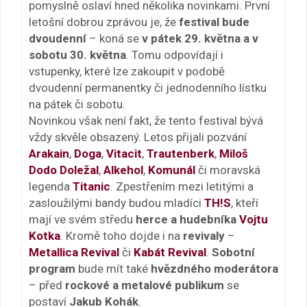
pomyslně oslaví hned několika novinkami. První
letošní dobrou zprávou je, že
festival bude
dvoudenní
– koná se
v pátek 29. května a v
sobotu 30. května
. Tomu odpovídají i
vstupenky, které lze zakoupit v podobě
dvoudenní permanentky či jednodenního lístku
na pátek či sobotu.
Novinkou však není fakt, že tento festival bývá
vždy skvěle obsazený. Letos přijali pozvání
Arakain
,
Doga
,
Vitacit
,
Trautenberk
,
Miloš
Dodo Doležal
,
Alkehol
,
Komunál
či moravská
legenda
Titanic
. Zpestřením mezi letitými a
zasloužilými bandy budou mladíci
TH!S
, kteří
mají ve svém středu
herce a hudebníka
Vojtu
Kotka
. Kromě toho dojde i na
revivaly
–
Metallica Revival
či
Kabát Revival
.
Sobotní
program
bude mít také
hvězdného moderátora
– před
rockové a metalové publikum
se
postaví
Jakub Kohák
.