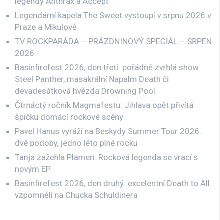
legendy Anthrax a Accept
Legendární kapela The Sweet vystoupí v srpnu 2026 v
Praze a Mikulově
TV ROCKPARÁDA – PRÁZDNINOVÝ SPECIÁL – SRPEN
2026
Basinfirefest 2026, den třetí: pořádně zvrhlá show
Steel Panther, masakrální Napalm Death či
devadesátková hvězda Drowning Pool
Čtrnáctý ročník Magmafestu: Jihlava opět přivítá
špičku domácí rockové scény
Pavel Hanus vyráží na Beskydy Summer Tour 2026:
dvě podoby, jedno léto plné rocku
Tanja zažehla Plamen: Rocková legenda se vrací s
novým EP
Basinfirefest 2026, den druhý: excelentní Death to All
vzpomněli na Chucka Schuldinera