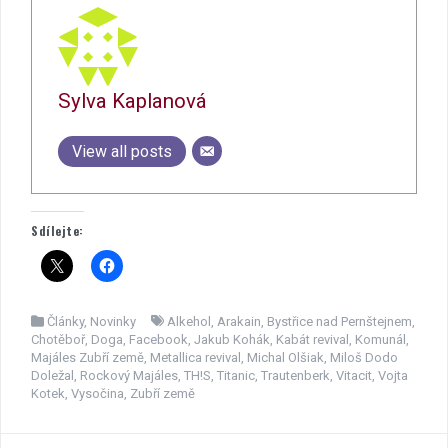
Sylva Kaplanová
View all posts
Sdílejte:
Články
,
Novinky
Alkehol
,
Arakain
,
Bystřice nad Pernštejnem
,
Chotěboř
,
Doga
,
Facebook
,
Jakub Kohák
,
Kabát revival
,
Komunál
,
Majáles Zubří země
,
Metallica revival
,
Michal Olšiak
,
Miloš Dodo
Doležal
,
Rockový Majáles
,
TH!S
,
Titanic
,
Trautenberk
,
Vitacit
,
Vojta
Kotek
,
Vysočina
,
Zubří země