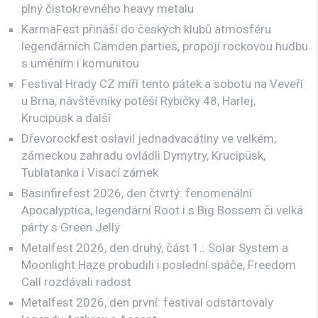
plný čistokrevného heavy metalu
KarmaFest přináší do českých klubů atmosféru
legendárních Camden parties, propojí rockovou hudbu
s uměním i komunitou
Festival Hrady CZ míří tento pátek a sobotu na Veveří
u Brna, návštěvníky potěší Rybičky 48, Harlej,
Krucipüsk a další
Dřevorockfest oslavil jednadvacátiny ve velkém,
zámeckou zahradu ovládli Dymytry, Krucipüsk,
Tublatanka i Visací zámek
Basinfirefest 2026, den čtvrtý: fenomenální
Apocalyptica, legendární Root i s Big Bossem či velká
párty s Green Jellÿ
Metalfest 2026, den druhý, část 1.: Solar System a
Moonlight Haze probudili i poslední spáče, Freedom
Call rozdávali radost
Metalfest 2026, den první: festival odstartovaly