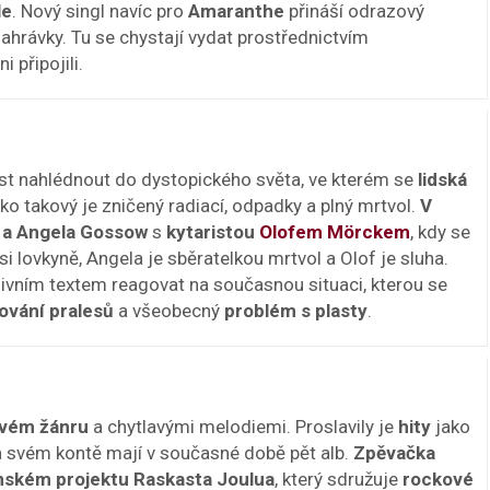
le
. Nový singl navíc pro
Amaranthe
přináší odrazový
hrávky. Tu se chystají vydat prostřednictvím
i připojili.
 nahlédnout do dystopického světa, ve kterém se
lidská
o takový je zničený radiací, odpadky a plný mrtvol.
V
a Angela Gossow
s
kytaristou
Olofem Mörckem
, kdy se
ési lovkyně, Angela je sběratelkou mrtvol a Olof je sluha.
ivním textem reagovat na současnou situaci, kterou se
ování pralesů
a všeobecný
problém s plasty
.
vém žánru
a chytlavými melodiemi. Proslavily je
hity
jako
a svém kontě mají v současné době pět alb.
Zpěvačka
inském projektu Raskasta Joulua
, který sdružuje
rockové