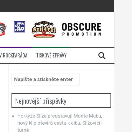
i komunitou
a další
sací zámek
n Jellÿ
V ROCKPARÁDA
TISKOVÉ ZPRÁVY
Hledat:
Nejnovější příspěvky
Horkýže Slíže představují Monte Mabu,
nový klip otevírá cestu k albu, Slížovici i
turné