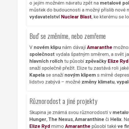
o jejím možném návratu zpět na
metalové po
můstek do budoucnosti a možný příslib nové na
vydavatelství
Nuclear Blast
, ke kterému se lon
Buď se změníme, nebo zemřeme
V
novém klipu
nám dávají
Amaranthe
možnost
společnost
vydala špatným směrem, a svět jak
hlavních rolích
tu působí
zpěvačky
Elize Ryd
snaží společně přežít. Elize tu zastává roli jak
Kapela
se snaží
novým klipem
s mírně depres
lidstvo zabývá – možné
změny klimatu
,
vypal
Různorodost a jiné projekty
Skupina je známá svou různorodostí v
metalo
Hunger
,
The Nexus
,
Amaranthine
či
Helix
. N
Elize Ryd
mimo
Amaranthe
působí také
ve f