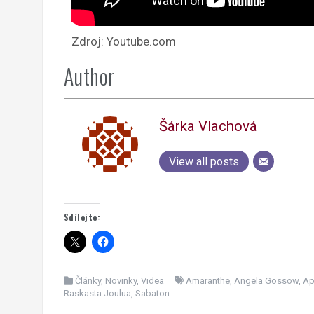
Zdroj: Youtube.com
Author
Šárka Vlachová
View all posts
Sdílejte:
Články
,
Novinky
,
Videa
Amaranthe
,
Angela Gossow
,
Ap
Raskasta Joulua
,
Sabaton