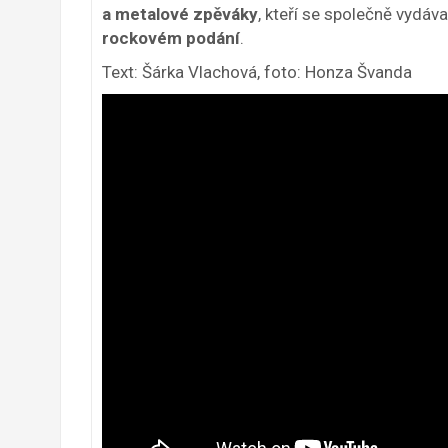
a metalové zpěváky
, kteří se společně vydáva
rockovém podání
.
Text: Šárka Vlachová, foto: Honza Švanda