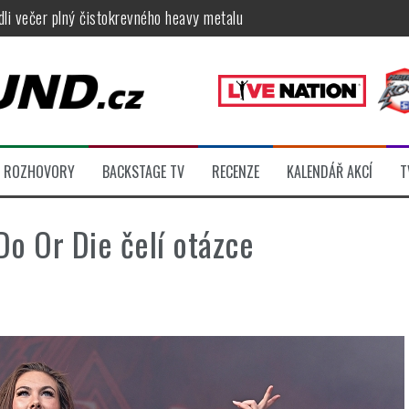
ídli večer plný čistokrevného heavy metalu
féru legendárních Camden parties, propojí rockovou hudbu s uměním 
tu na Veveří u Brna, návštěvníky potěší Rybičky 48, Harlej, Krucipüsk 
velkém, zámeckou zahradu ovládli Dymytry, Krucipüsk, Tublatanka i Vi
ní Apocalyptica, legendární Root i s Big Bossem či velká párty s Gree
ROZHOVORY
BACKSTAGE TV
RECENZE
KALENDÁŘ AKCÍ
T
 klip otevírá cestu k albu, Slížovici i turné
o Or Die čelí otázce