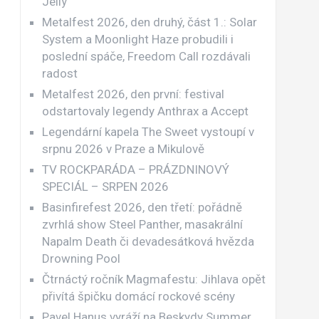
Jellÿ
Metalfest 2026, den druhý, část 1.: Solar
System a Moonlight Haze probudili i
poslední spáče, Freedom Call rozdávali
radost
Metalfest 2026, den první: festival
odstartovaly legendy Anthrax a Accept
Legendární kapela The Sweet vystoupí v
srpnu 2026 v Praze a Mikulově
TV ROCKPARÁDA – PRÁZDNINOVÝ
SPECIÁL – SRPEN 2026
Basinfirefest 2026, den třetí: pořádně
zvrhlá show Steel Panther, masakrální
Napalm Death či devadesátková hvězda
Drowning Pool
Čtrnáctý ročník Magmafestu: Jihlava opět
přivítá špičku domácí rockové scény
Pavel Hanus vyráží na Beskydy Summer