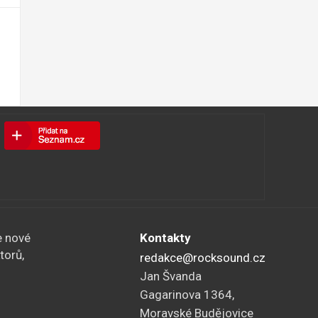
e nové
Kontakty
torů,
redakce@rocksound.cz
Jan Švanda
Gagarinova 1364,
Moravské Budějovice