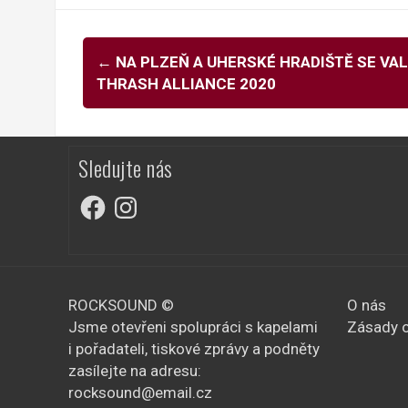
Navigace
←
NA PLZEŇ A UHERSKÉ HRADIŠTĚ SE VAL
pro
THRASH ALLIANCE 2020
příspěvky
Sledujte nás
Facebook
Instagram
ROCKSOUND ©
O nás
Jsme otevřeni spolupráci s kapelami
Zásady o
i pořadateli, tiskové zprávy a podněty
zasílejte na adresu:
rocksound@email.cz