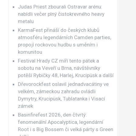
Judas Priest zbourali Ostravar arénu:
nabídli večer plný čistokrevného heavy
metalu
KarmaFest přináší do českých klubů
atmosféru legendárních Camden parties,
propojí rockovou hudbu s uměním i
komunitou
Festival Hrady CZ míří tento pátek a
sobotu na Veveří u Brna, návštěvníky
potěší Rybičky 48, Harlej, Krucipüsk a další
Dřevorockfest oslavil jednadvacátiny ve
velkém, zámeckou zahradu ovládli
Dymytry, Krucipüsk, Tublatanka i Visací
zámek
Basinfirefest 2026, den čtvrtý:
fenomenální Apocalyptica, legendární
Root i s Big Bossem či velká párty s Green