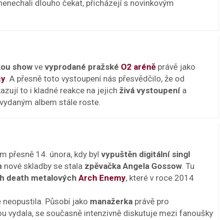
nenechali dlouho čekat, přicházejí s novinkovým
kou show
ve
vyprodané pražské
O2 aréně
právě jako
cy
. A přesně toto vystoupení nás přesvědčilo, že od
zují to i kladné reakce na jejich
živá vystoupení
a
vydaným albem stále roste.
 přesně 14. února, kdy byl
vypuštěn digitální singl
m
nové skladby se stala
zpěvačka Angela Gossow
. Tu
ch death metalových
Arch Enemy
, které v roce 2014
 neopustila. Působí jako
manažerka
právě pro
lou vydala, se současně intenzivně diskutuje mezi fanoušky