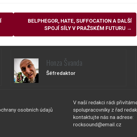
Í
BELPHEGOR, HATE, SUFFOCATION A DALŠÍ
SPOJÍ SÍLY V PRAŽSKÉM FUTURU
→
Honza Švanda
Šéfredaktor
V naší redakci rádi přivítám
chrany osobních údajů
spolupracovníky z řad redak
kontaktujte nás na adrese:
rocksound@email.cz