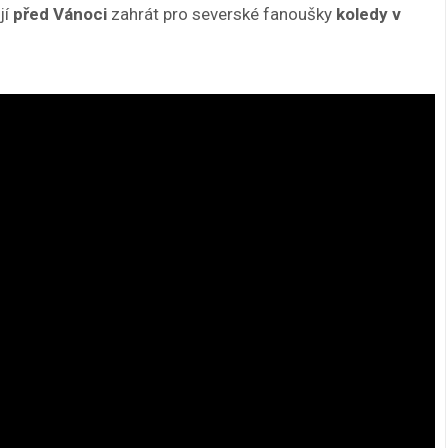
jí
před Vánoci
zahrát pro severské fanoušky
koledy v