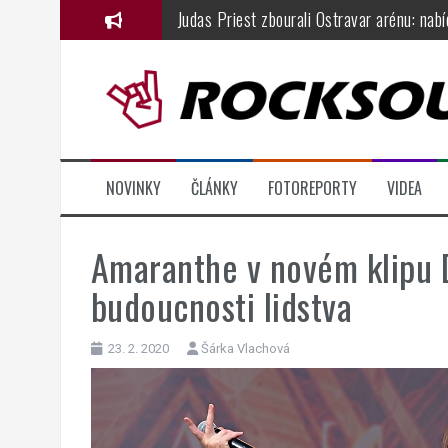
Přejít
Judas Priest zbourali Ostravar arénu: nab
k
KarmaFest přináší do českých klubů atmos
obsahu
webu
Festival Hrady CZ míří tento pátek a sobo
Dřevorockfest oslavil jednadvacátiny ve 
Basinfirefest 2026, den čtvrtý: fenomenál
NOVINKY
ČLÁNKY
FOTOREPORTY
VIDEA
Horkýže Slíže představují Monte Mabu, nový
Amaranthe v novém klipu D
budoucnosti lidstva
23. 2. 2020
Šárka Vlachová