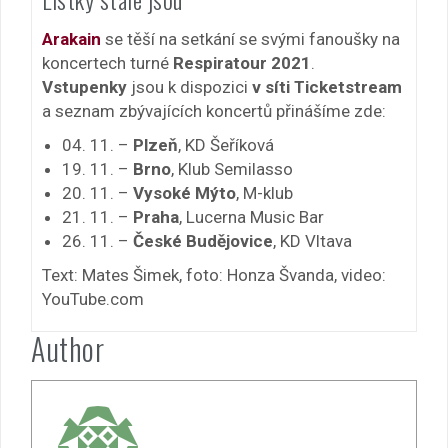
Arakain
se těší na setkání se svými fanoušky na
koncertech turné
Respiratour 2021
.
Vstupenky
jsou k dispozici
v síti Ticketstream
a seznam zbývajících koncertů přinášíme zde:
04. 11. –
Plzeň
, KD Šeříková
19. 11. –
Brno
, Klub Semilasso
20. 11. –
Vysoké Mýto
, M-klub
21. 11. –
Praha
, Lucerna Music Bar
26. 11. –
České Budějovice
, KD Vltava
Text: Mates Šimek, foto: Honza Švanda, video:
YouTube.com
Author