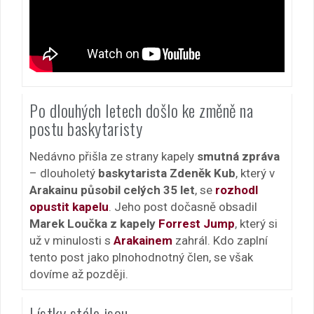
Po dlouhých letech došlo ke změně na
postu baskytaristy
Nedávno přišla ze strany kapely
smutná zpráva
– dlouholetý
baskytarista Zdeněk Kub
, který v
Arakainu působil celých 35 let
, se
rozhodl
opustit kapelu
. Jeho post dočasně obsadil
Marek Loučka z kapely
Forrest Jump
, který si
už v minulosti s
Arakainem
zahrál. Kdo zaplní
tento post jako plnohodnotný člen, se však
dovíme až později.
Lístky stále jsou