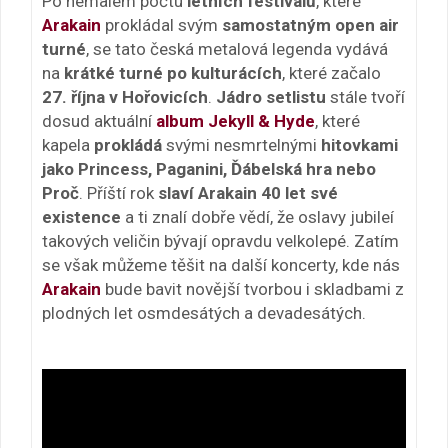
Po nemalém počtu
letních festivalů
, které
Arakain
prokládal svým
samostatným open air
turné
, se tato česká metalová legenda vydává
na
krátké turné po kulturácích
, které začalo
27. října v Hořovicích
.
Jádro setlistu
stále tvoří
dosud aktuální
album Jekyll & Hyde
, které
kapela
prokládá
svými nesmrtelnými
hitovkami
jako Princess, Paganini, Ďábelská hra nebo
Proč
. Příští rok
slaví Arakain 40 let své
existence
a ti znalí dobře vědí, že oslavy jubileí
takových veličin bývají opravdu velkolepé. Zatím
se však můžeme těšit na další koncerty, kde nás
Arakain
bude bavit novější tvorbou i skladbami z
plodných let osmdesátých a devadesátých.