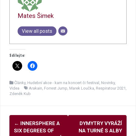
Mates Šimek
View all posts
Sdílejte:
Články
,
Hudební akce - kam na koncert či festival
,
Novinky
,
Videa
Arakain
,
Forrest Jump
,
Marek Loučka
,
Respiratour 2021
,
Zdeněk Kub
Navigace
←
INNERSPHERE A
DYMYTRY VYRÁŽÍ
pro
SIX DEGREES OF
NA TURNÉ S ALBY