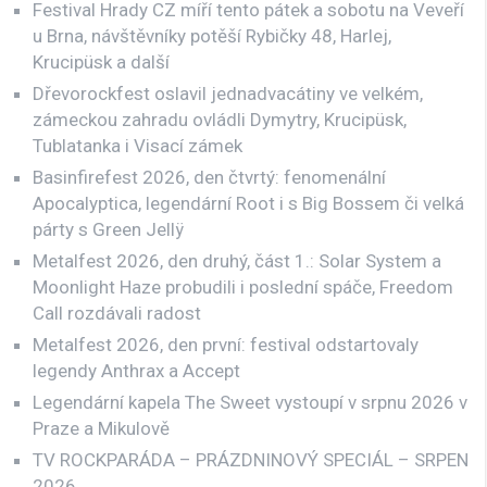
Festival Hrady CZ míří tento pátek a sobotu na Veveří
u Brna, návštěvníky potěší Rybičky 48, Harlej,
Krucipüsk a další
Dřevorockfest oslavil jednadvacátiny ve velkém,
zámeckou zahradu ovládli Dymytry, Krucipüsk,
Tublatanka i Visací zámek
Basinfirefest 2026, den čtvrtý: fenomenální
Apocalyptica, legendární Root i s Big Bossem či velká
párty s Green Jellÿ
Metalfest 2026, den druhý, část 1.: Solar System a
Moonlight Haze probudili i poslední spáče, Freedom
Call rozdávali radost
Metalfest 2026, den první: festival odstartovaly
legendy Anthrax a Accept
Legendární kapela The Sweet vystoupí v srpnu 2026 v
Praze a Mikulově
TV ROCKPARÁDA – PRÁZDNINOVÝ SPECIÁL – SRPEN
2026