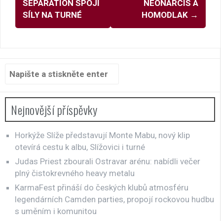
příspěvky
SEPARATION SPOJÍ
NEONARCIS A
SÍLY NA TURNÉ
HOMODLAK
→
Hledat:
Nejnovější příspěvky
Horkýže Slíže představují Monte Mabu, nový klip
otevírá cestu k albu, Slížovici i turné
Judas Priest zbourali Ostravar arénu: nabídli večer
plný čistokrevného heavy metalu
KarmaFest přináší do českých klubů atmosféru
legendárních Camden parties, propojí rockovou hudbu
s uměním i komunitou