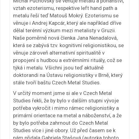
Michal Puchovský se věnuje metalu a pohanství,
vztah ezoterismu, respektive left hand path a
metalu řeší teď Matouš Mokrý. Ezoterismu se
věnuje i Andrej Kapcár, který ale například dříve
dělal terénní výzkum mezi metalisty v Gruzii.
Naše poměrně nová členka Jana Nenadalová,
která se zabývá tzv. kognitivní religionistikou, se
věnuje zároveň alternativní spiritualitě v
propojení s hudbou a extrémními rituály, což se
týká i metalu. Všichni jsou teď aktuálně
doktorandi na Ústavu religionistiky v Brně, který
stále tvoří baštu Czech Metal Studies.
V určitý moment jsme si ale v Czech Metal
Studies řekli, že by bylo v dalším stupni vývoje
potřeba vykročit i mimo rámec religionistiky a
primární orientace na metal a náboženství, a že
by bylo potřeba zahrnout do Czech Metal
Studies více i jiné obory. Už před časem se k
nám přidala Gabriela Stašová (autorka tohoto