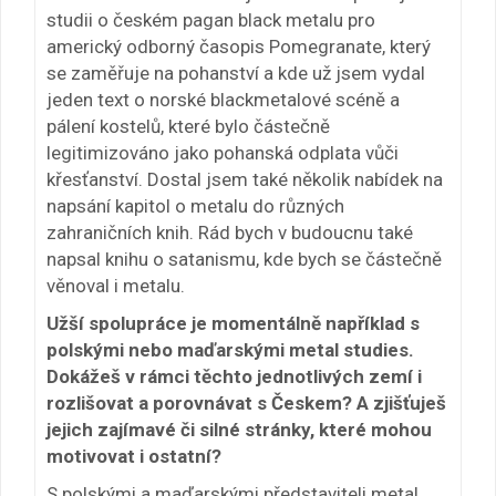
studii o českém pagan black metalu pro
americký odborný časopis Pomegranate, který
se zaměřuje na pohanství a kde už jsem vydal
jeden text o norské blackmetalové scéně a
pálení kostelů, které bylo částečně
legitimizováno jako pohanská odplata vůči
křesťanství. Dostal jsem také několik nabídek na
napsání kapitol o metalu do různých
zahraničních knih. Rád bych v budoucnu také
napsal knihu o satanismu, kde bych se částečně
věnoval i metalu.
Užší spolupráce je momentálně například s
polskými nebo maďarskými metal studies.
Dokážeš v rámci těchto jednotlivých zemí i
rozlišovat a porovnávat s Českem? A zjišťuješ
jejich zajímavé či silné stránky, které mohou
motivovat i ostatní?
S polskými a maďarskými představiteli metal