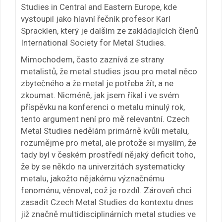
Studies in Central and Eastern Europe, kde
vystoupil jako hlavní řečník profesor Karl
Spracklen, který je dalším ze zakládajících členů
International Society for Metal Studies.
Mimochodem, často zaznívá ze strany
metalistů, že metal studies jsou pro metal něco
zbytečného a že metal je potřeba žít, a ne
zkoumat. Nicméně, jak jsem říkal i ve svém
příspěvku na konferenci o metalu minulý rok,
tento argument není pro mě relevantní. Czech
Metal Studies nedělám primárně kvůli metalu,
rozumějme pro metal, ale protože si myslím, že
tady byl v českém prostředí nějaký deficit toho,
že by se někdo na univerzitách systematicky
metalu, jakožto nějakému význačnému
fenoménu, věnoval, což je rozdíl. Zároveň chci
zasadit Czech Metal Studies do kontextu dnes
již značně multidisciplinárních metal studies ve