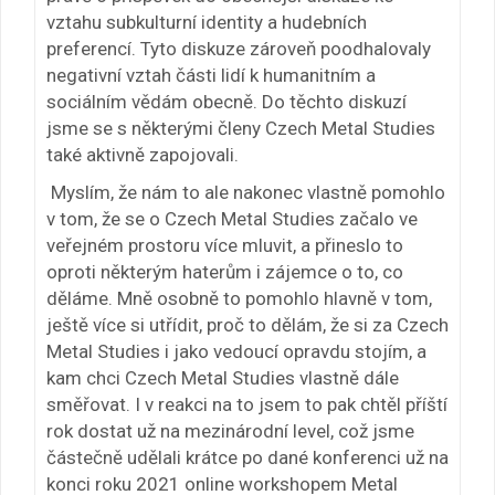
vztahu subkulturní identity a hudebních
preferencí. Tyto diskuze zároveň poodhalovaly
negativní vztah části lidí k humanitním a
sociálním vědám obecně. Do těchto diskuzí
jsme se s některými členy Czech Metal Studies
také aktivně zapojovali.
Myslím, že nám to ale nakonec vlastně pomohlo
v tom, že se o Czech Metal Studies začalo ve
veřejném prostoru více mluvit, a přineslo to
oproti některým haterům i zájemce o to, co
děláme. Mně osobně to pomohlo hlavně v tom,
ještě více si utřídit, proč to dělám, že si za Czech
Metal Studies i jako vedoucí opravdu stojím, a
kam chci Czech Metal Studies vlastně dále
směřovat. I v reakci na to jsem to pak chtěl příští
rok dostat už na mezinárodní level, což jsme
částečně udělali krátce po dané konferenci už na
konci roku 2021 online workshopem Metal