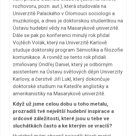
rozhovoru, pozn. aut.), která studovala na
Univerzitě Palackého v Olomouci sociologii a
muzikologii, a dnes je doktorskou studentkou na
Ústavu hudební vědy na Masarykově univerzitě.
Dále se pak po konferenci minulý rok přidal
Vojtěch Volák, který na Univerzitě Karlově
studuje doktorský program Sémiotika a filozofie
komunikace. A rovněž se tento rok přidali
zmiňovaný Ondřej Daniel, který je odborným
asistentem na Ústavu světových dějin Univerzity
Karlovy, a čerstvě Jiří Lukl, který dokončuje
doktorské studium na Katedře anglistiky a
amerikanistiky na Masarykově univerzitě.
Když už jsme celou dobu u toho metalu,
prozradíš tvé největší hudební inspirace a
srdcové záležitosti, které jsou u tebe ve
sluchátkách často a ke kterým se vracíš?
Hudebně mám obecně nejradši black metal.