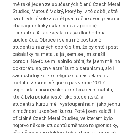
mě také jeden ze současných členů Czech Metal
Studies, Matouš Mokrý, který byl v té době ještě
na střední škole a chtěl psát ročníkovou práci na
chaosgnostický satanismus v podobě
Thursatrú. A tak začala i naše dlouhodobá
spolupráce. Obraceli se na mě postupně i
studenti z různých oborů s tím, že by chtěli psát
bakalářky na metal, a já jsem se jim snažil
poradit. Navíc se mi splnilo přání, že jsem měl na
doktorátu nejen vlastní kurz o satanismu, ale i
samostatný kurz o religiózních aspektech v
metalu. V rámci něj jsem pak v roce 2017
uspořádal i první českou konferenci o metalu,
která byla pojata ještě jako studentská, a
studenti z kurzu měli vystoupení na ní jako jednu
z možností ukončení kurzu. Poté jsem založil i
oficiálně Czech Metal Studies, ve kterém bylo
nejprve několik studentů brněnské religionistiky,
včetně jednoho doktorského, který byl zároveň