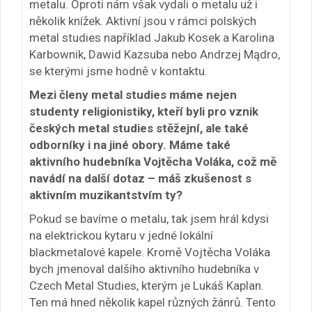
metalu. Oproti nám však vydali o metalu už i
několik knížek. Aktivní jsou v rámci polských
metal studies například Jakub Kosek a Karolina
Karbownik, Dawid Kazsuba nebo Andrzej Mądro,
se kterými jsme hodně v kontaktu.
Mezi členy metal studies máme nejen
studenty religionistiky, kteří byli pro vznik
českých metal studies stěžejní, ale také
odborníky i na jiné obory. Máme také
aktivního hudebníka Vojtěcha Voláka, což mě
navádí na další dotaz – máš zkušenost s
aktivním muzikantstvím ty?
Pokud se bavíme o metalu, tak jsem hrál kdysi
na elektrickou kytaru v jedné lokální
blackmetalové kapele. Kromě Vojtěcha Voláka
bych jmenoval dalšího aktivního hudebníka v
Czech Metal Studies, kterým je Lukáš Kaplan.
Ten má hned několik kapel různých žánrů. Tento