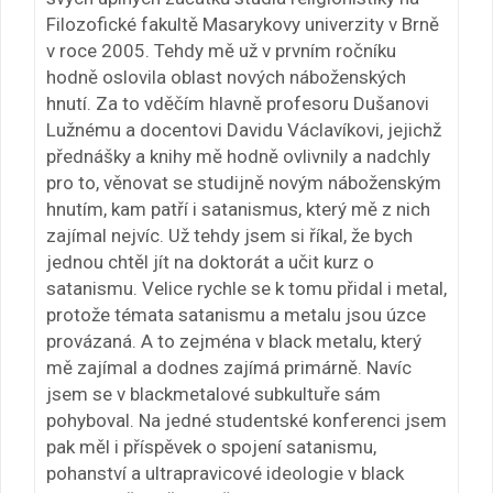
Filozofické fakultě Masarykovy univerzity v Brně
v roce 2005. Tehdy mě už v prvním ročníku
hodně oslovila oblast nových náboženských
hnutí. Za to vděčím hlavně profesoru Dušanovi
Lužnému a docentovi Davidu Václavíkovi, jejichž
přednášky a knihy mě hodně ovlivnily a nadchly
pro to, věnovat se studijně novým náboženským
hnutím, kam patří i satanismus, který mě z nich
zajímal nejvíc. Už tehdy jsem si říkal, že bych
jednou chtěl jít na doktorát a učit kurz o
satanismu. Velice rychle se k tomu přidal i metal,
protože témata satanismu a metalu jsou úzce
provázaná. A to zejména v black metalu, který
mě zajímal a dodnes zajímá primárně. Navíc
jsem se v blackmetalové subkultuře sám
pohyboval. Na jedné studentské konferenci jsem
pak měl i příspěvek o spojení satanismu,
pohanství a ultrapravicové ideologie v black