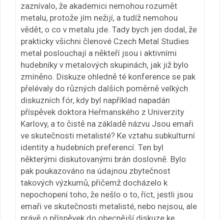
zaznívalo, že akademici nemohou rozumět
metalu, protože jím nežijí, a tudíž nemohou
vědět, o co v metalu jde. Tady bych jen dodal, že
prakticky všichni členové Czech Metal Studies
metal poslouchají a někteří jsou i aktivními
hudebníky v metalových skupinách, jak již bylo
zmíněno. Diskuze ohledně té konference se pak
přelévaly do různých dalších poměrně velkých
diskuzních fór, kdy byl například napadán
příspěvek doktora Heřmanského z Univerzity
Karlovy, a to čistě na základě názvu Jsou emaři
ve skutečnosti metalisté? Ke vztahu subkulturní
identity a hudebních preferencí. Ten byl
některými diskutovanými brán doslovně. Bylo
pak poukazováno na údajnou zbytečnost
takových výzkumů, přičemž docházelo k
nepochopení toho, že nešlo o to, říct, jestli jsou
emaři ve skutečnosti metalisté, nebo nejsou, ale
právě o příspěvek do obecnější diskuze ke