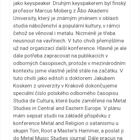
jako keyspeaker. Druhým keyspakerem byl finský
profesor Marcus Moberg z Åbo Akademi
University, který je známým jménem v oblasti
studia náboženství a populární kultury, v rámci
čehož se věnoval i metalu. Nicméně je třeba
neusnout na vavřínech. V tuto chvíli přemýšlíme
už nad organizací další konference. Hlavně je ale
dále potřeba zapracovat na publikacích v
odborných časopisech, protože v mezinárodním
kontextu jsme vlastně ještě stále na začátku. V
tuto chvíli jako editoři s doktorem Jakubem
Koskem z univerzity v Krakově dokončujeme
speciální číslo polského odborného časopisu
Studia de Cultura, které bude zaměřené na Metal
Studies in Central and Eastern Europe. V plánu
mám sepsat studii na základě příspěvku z
konference Metal and Religion o satanismu u
skupin Törr, Root a Master’s Hammer, a poslat ji
do Metal Music Studies journal. Dále pracuji na