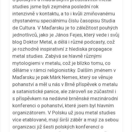
studies jsme byli zejména poslední rok
intenzivně v kontaktu, a to i kvůli zmiňovanému
chystanému speciálnímu číslu časopisu Studia
de Cultura. V Maďarsku je to záležitost pouhých
jednotlivců, jako je János Fejes, který vede i svůj
blog Doktor Metal, a dělá i různé podcasty, což
je rozhodně inspirativní z hlediska propagace
metal studies. Zabývá se hlavně různými
mytologiemi v metalu, což je blízko tomu, co
děláme v rámci religionistiky. Dalším jménem v
Maďarsku je pak Márk Nemes, který se věnuje
pohanství a měl u nás v Brně příspěvek o metalu
a satanistické panice, ale zároveň se zúčastnil i
s příspěvkem na nedávné brněnské mezinárodní
konferenci o pohanství, které jsem byl hlavním
organizátorem. V Polsku už jsou metal studies
více etablované, mají širší záběr a mají za sebou
organizaci již šesti polských konferencí o