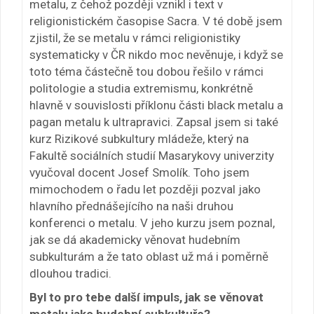
metalu, z čehož později vznikl i text v
religionistickém časopise Sacra. V té době jsem
zjistil, že se metalu v rámci religionistiky
systematicky v ČR nikdo moc nevěnuje, i když se
toto téma částečně tou dobou řešilo v rámci
politologie a studia extremismu, konkrétně
hlavně v souvislosti příklonu části black metalu a
pagan metalu k ultrapravici. Zapsal jsem si také
kurz Rizikové subkultury mládeže, který na
Fakultě sociálních studií Masarykovy univerzity
vyučoval docent Josef Smolík. Toho jsem
mimochodem o řadu let později pozval jako
hlavního přednášejícího na naši druhou
konferenci o metalu. V jeho kurzu jsem poznal,
jak se dá akademicky věnovat hudebním
subkulturám a že tato oblast už má i poměrně
dlouhou tradici.
Byl to pro tebe další impuls, jak se věnovat
metalu jako hudební subkultuře?