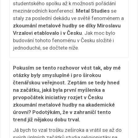
studentského spolku až k možnosti pořádání
mezinárodních konferencí.
Metal Studies
se
staly za poslední dekádu ve světě fenoménem a
zkoumání metalové hudby se díky Miroslavu
Vrzalovi etablovalo i v Česku
. Jak moc bylo
budování tohoto fenoménu v Česku složité i
jednoduché, se dočtete níže.
Pokusím se tento rozhovor vést tak, aby mé
otázky byly smysluplné i pro širokou
čtenářskou veřejnost. Zeptám se tedy hned
na začátku, jaká byla první myšlenka a
prvopočátek iniciativy rozjet v Česku
zkoumání metalové hudby na akademické
úrovni? Podotýkám, že v zahraničí tento
trend již nějakou dobu trval.
Já bych to vzal trošku zeširoka a vrátil se až do
svých úplných začátků studia religionistiky na