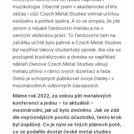
muzikologie. Obecně jsem v akademické sféře
občas i vůči Czech Metal Studies vnímal určitou
nedůvěru a pohled spatra. A to ve smyslu, že jde
jenom o nějaké fandovství metalu a ne o
seriózní vědeckou práci. To fandovství tam na
začátku určitě bylo patrné a Czech Metal Studies
byl nejdříve takový studentský spolek. Ale vše se
postupně krystalizovalo a dneska se například
někteří členové Czech Metal Studies věnují
metalu přímo v rámci svých dizertací a řada
členů je schopných publikovat svoje články i v
mezinárodních odborných časopisech.
Máme rok 2022, za sebou pět metalových
konferencí a jednu – to aktuálně –
mezinárodní, jak už bylo zmíněno. Jak se zdá
dle nejrůznějších pocitů účastníků, tento krok
byl úspěšný. Co je nyní ve tvých plánech poté,
co se podařilo dostat české metal studies