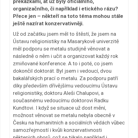
překážkami, ať už byly oficiálního,
organizačního, či například i etického rázu?
Přece jen – někteří na toto téma mohou stále
ještě nazírat konzervativněji.
Už od začátku jsem měl to štěstí, že jsem na
Ústavu religionistiky na Masarykově univerzitě
měl podporu se metalu studijně věnovat a
následně o něm i učit a organizovat každý rok
zmiňované konference. A to i poté, co jsem
dokončil doktorát. Byl jsem i vedoucí, dvou
bakalářských prací o metalu. Za podporu patří
díky především dřívějšímu vedoucímu Ústavu
religionistiky, doktoru Aleši Chalupovi, a
současnému vedoucímu doktorovi Radku
Kundtovi. I když se situace už dost mění,
možnost věnovat se metalu nebyla obecně v
Česku na humanitních a sociálních vědách vůbec
samozřejmostí i kvůli konzervativnosti
některých oborů, což se týkalo například i