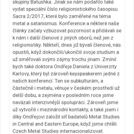
skupiny Batushka. Jinak se nám podařilo také
vydat speciální číslo religionistického časopisu
Sacra 2/2017, které bylo zaměřené na téma
metal a satanismus. Konference a některé naše
články začaly vzbuzovat pozornost a přidávali se
k nám i další členové z jiných oborů, než jen z
religionistiky. Někteří, dnes již bývalí členové, nás
opustili, když dokončili/ukončili svoje studium a
už směřovali svými zájmy trochu jinam. Zmínil
bych také doktora Ondřeje Daniela z Univerzity
Karlovy, který byl zároveň keyspeakerem jedné z
našich konferencí. Ten se subkulturám, a
částečně i metalu, věnuje v českém prostředí už
delší dobu, a zejména v posledním roce jsme
navázali intenzivnější spolupráci. Zároveň jsme
už vytvořili i mezinárodní kontakty, a také jsem i
díky Ondřejovi založil síť badatelů Metal Studies
in Central and Eastern Europe, když jsme chtěli
Czech Metal Studies internacionalizovat.