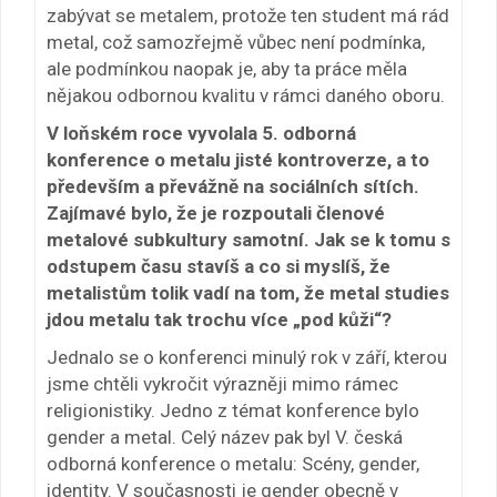
zabývat se metalem, protože ten student má rád
metal, což samozřejmě vůbec není podmínka,
ale podmínkou naopak je, aby ta práce měla
nějakou odbornou kvalitu v rámci daného oboru.
V loňském roce vyvolala 5. odborná
konference o metalu jisté kontroverze, a to
především a převážně na sociálních sítích.
Zajímavé bylo, že je rozpoutali členové
metalové subkultury samotní. Jak se k tomu s
odstupem času stavíš a co si myslíš, že
metalistům tolik vadí na tom, že metal studies
jdou metalu tak trochu více „pod kůži“?
Jednalo se o konferenci minulý rok v září, kterou
jsme chtěli vykročit výrazněji mimo rámec
religionistiky. Jedno z témat konference bylo
gender a metal. Celý název pak byl V. česká
odborná konference o metalu: Scény, gender,
identity. V současnosti je gender obecně v