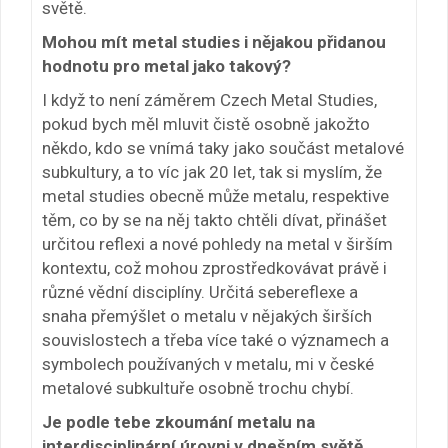
světě.
Mohou mít metal studies i nějakou přidanou
hodnotu pro metal jako takový?
I když to není záměrem Czech Metal Studies,
pokud bych měl mluvit čistě osobně jakožto
někdo, kdo se vnímá taky jako součást metalové
subkultury, a to víc jak 20 let, tak si myslím, že
metal studies obecně může metalu, respektive
těm, co by se na něj takto chtěli dívat, přinášet
určitou reflexi a nové pohledy na metal v širším
kontextu, což mohou zprostředkovávat právě i
různé vědní disciplíny. Určitá sebereflexe a
snaha přemýšlet o metalu v nějakých širších
souvislostech a třeba více také o významech a
symbolech používaných v metalu, mi v české
metalové subkultuře osobně trochu chybí.
Je podle tebe zkoumání metalu na
interdisciplinární úrovni v dnešním světě