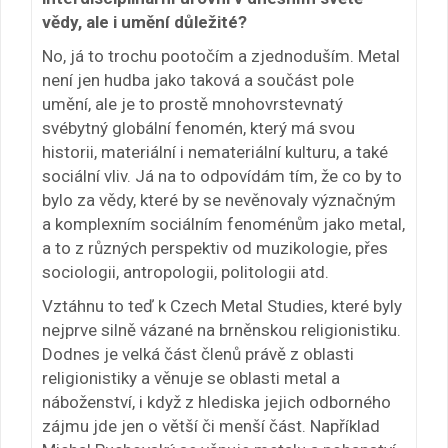
vědy, ale i umění důležité?
No, já to trochu pootočím a zjednoduším. Metal
není jen hudba jako taková a součást pole
umění, ale je to prostě mnohovrstevnatý
svébytný globální fenomén, který má svou
historii, materiální i nemateriální kulturu, a také
sociální vliv. Já na to odpovídám tím, že co by to
bylo za vědy, které by se nevěnovaly význačným
a komplexním sociálním fenoménům jako metal,
a to z různých perspektiv od muzikologie, přes
sociologii, antropologii, politologii atd.
Vztáhnu to teď k Czech Metal Studies, které byly
nejprve silně vázané na brněnskou religionistiku.
Dodnes je velká část členů právě z oblasti
religionistiky a věnuje se oblasti metal a
náboženství, i když z hlediska jejich odborného
zájmu jde jen o větší či menší část. Například