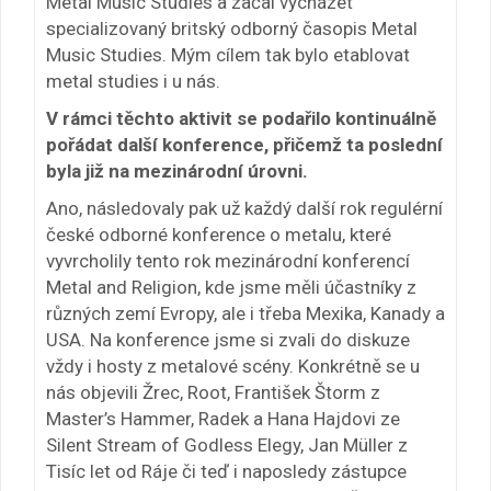
Metal Music Studies a začal vycházet
specializovaný britský odborný časopis Metal
Music Studies. Mým cílem tak bylo etablovat
metal studies i u nás.
V rámci těchto aktivit se podařilo kontinuálně
pořádat další konference, přičemž ta poslední
byla již na mezinárodní úrovni.
Ano, následovaly pak už každý další rok regulérní
české odborné konference o metalu, které
vyvrcholily tento rok mezinárodní konferencí
Metal and Religion, kde jsme měli účastníky z
různých zemí Evropy, ale i třeba Mexika, Kanady a
USA. Na konference jsme si zvali do diskuze
vždy i hosty z metalové scény. Konkrétně se u
nás objevili Žrec, Root, František Štorm z
Master’s Hammer, Radek a Hana Hajdovi ze
Silent Stream of Godless Elegy, Jan Müller z
Tisíc let od Ráje či teď i naposledy zástupce