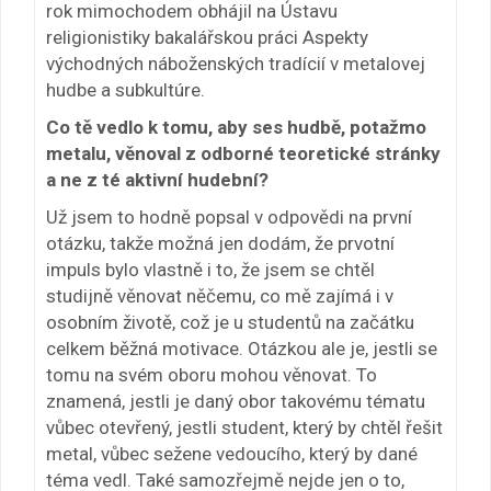
rok mimochodem obhájil na Ústavu
religionistiky bakalářskou práci Aspekty
východných náboženských tradícií v metalovej
hudbe a subkultúre.
Co tě vedlo k tomu, aby ses hudbě, potažmo
metalu, věnoval z odborné teoretické stránky
a ne z té aktivní hudební?
Už jsem to hodně popsal v odpovědi na první
otázku, takže možná jen dodám, že prvotní
impuls bylo vlastně i to, že jsem se chtěl
studijně věnovat něčemu, co mě zajímá i v
osobním životě, což je u studentů na začátku
celkem běžná motivace. Otázkou ale je, jestli se
tomu na svém oboru mohou věnovat. To
znamená, jestli je daný obor takovému tématu
vůbec otevřený, jestli student, který by chtěl řešit
metal, vůbec sežene vedoucího, který by dané
téma vedl. Také samozřejmě nejde jen o to,