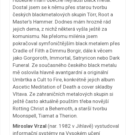
Dostal jsem se k němu přes starou tvorbu
českých blackmetalových skupin Törr, Root a
Master’s Hammer. Dodnes mám hrozně rád
jejich dema, z nichž některá vyšla ještě za
komunismu. Na přelomu milénia jsem
pokračoval symfoničtějším black metalem přes
Cradle of Filth a Dimmu Borgir, dále k věcem
jako Gorgoroth, Immortal, Satryricon nebo Dark
Funeral. Ze současného českého black metalu
mě oslovila hlavně avantgardní a originální
Umbrtka a Cult to Fire, konkrétně jejich album
Ascetic Meditation of Death a cover skladby
Vltava. Ze zahraničních metalových skupin si
ještě často aktuálně pouštím třeba novější
Rotting Christ a Behemoth, a starší tvorbu
Moonspell, Tiamat a Therion.
Miroslav Vrzal
(nar. 1982 v Jihlavě) vystudoval
informační systémy na Vysokém učení