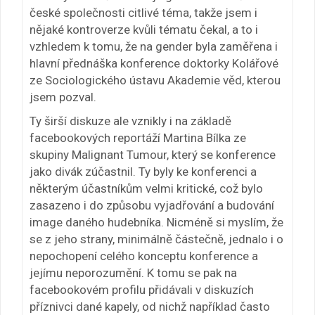
české společnosti citlivé téma, takže jsem i
nějaké kontroverze kvůli tématu čekal, a to i
vzhledem k tomu, že na gender byla zaměřena i
hlavní přednáška konference doktorky Kolářové
ze Sociologického ústavu Akademie věd, kterou
jsem pozval.
Ty širší diskuze ale vznikly i na základě
facebookových reportáží Martina Bílka ze
skupiny Malignant Tumour, který se konference
jako divák zúčastnil. Ty byly ke konferenci a
některým účastníkům velmi kritické, což bylo
zasazeno i do způsobu vyjadřování a budování
image daného hudebníka. Nicméně si myslím, že
se z jeho strany, minimálně částečně, jednalo i o
nepochopení celého konceptu konference a
jejímu neporozumění. K tomu se pak na
facebookovém profilu přidávali v diskuzích
příznivci dané kapely, od nichž například často