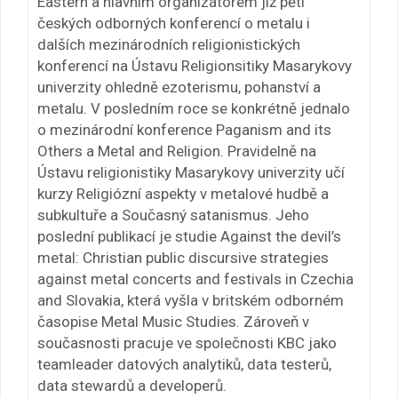
Eastern a hlavním organizátorem již pěti
českých odborných konferencí o metalu i
dalších mezinárodních religionistických
konferencí na Ústavu Religionsitiky Masarykovy
univerzity ohledně ezoterismu, pohanství a
metalu. V posledním roce se konkrétně jednalo
o mezinárodní konference Paganism and its
Others a Metal and Religion. Pravidelně na
Ústavu religionistiky Masarykovy univerzity učí
kurzy Religiózní aspekty v metalové hudbě a
subkultuře a Současný satanismus. Jeho
poslední publikací je studie Against the devil’s
metal: Christian public discursive strategies
against metal concerts and festivals in Czechia
and Slovakia, která vyšla v britském odborném
časopise Metal Music Studies. Zároveň v
současnosti pracuje ve společnosti KBC jako
teamleader datových analytiků, data testerů,
data stewardů a developerů.