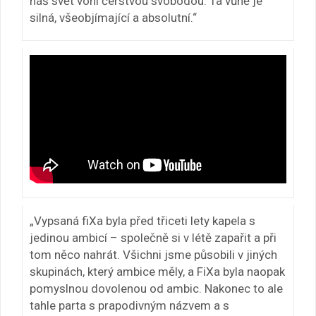
náš svět voní čerstvou svobodou. Ta vůně je
silná, všeobjímající a absolutní.“
„Vypsaná fiXa byla před třiceti lety kapela s
jedinou ambicí – společně si v létě zapařit a při
tom něco nahrát. Všichni jsme působili v jiných
skupinách, který ambice měly, a FiXa byla naopak
pomyslnou dovolenou od ambic. Nakonec to ale
tahle parta s prapodivným názvem a s