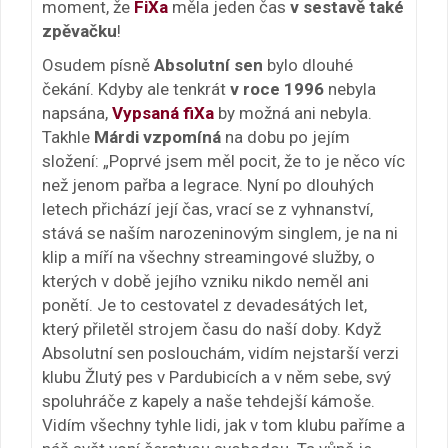
moment, že
FiXa
měla jeden čas
v sestavě také
zpěvačku
!
Osudem písně
Absolutní sen
bylo dlouhé
čekání. Kdyby ale tenkrát
v roce 1996
nebyla
napsána,
Vypsaná fiXa
by možná ani nebyla.
Takhle
Márdi
vzpomíná
na dobu po jejím
složení: „Poprvé jsem měl pocit, že to je něco víc
než jenom pařba a legrace. Nyní po dlouhých
letech přichází její čas, vrací se z vyhnanství,
stává se naším narozeninovým singlem, je na ni
klip a míří na všechny streamingové služby, o
kterých v době jejího vzniku nikdo neměl ani
ponětí. Je to cestovatel z devadesátých let,
který přiletěl strojem času do naší doby. Když
Absolutní sen poslouchám, vidím nejstarší verzi
klubu Žlutý pes v Pardubicích a v něm sebe, svý
spoluhráče z kapely a naše tehdejší kámoše.
Vidím všechny tyhle lidi, jak v tom klubu paříme a