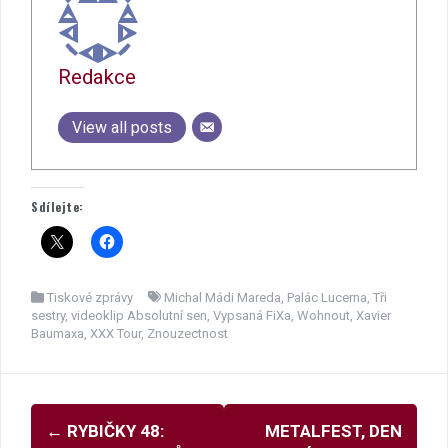
Redakce
View all posts
Sdílejte:
Tiskové zprávy
Michal Mádi Mareda
,
Palác Lucerna
,
Tři
sestry
,
videoklip Absolutní sen
,
Vypsaná FiXa
,
Wohnout
,
Xavier
Baumaxa
,
XXX Tour
,
Znouzectnost
Navigace
←
RYBIČKY 48:
METALFEST, DEN