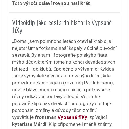
Toto
výročí oslaví rovnou natřikrát
.
Videoklip jako cesta do historie Vypsané
fiXy
„Doma jsem po mnoha letech otevřel krabici s
nejstaršíma fotkama naší kapely v úplně původní
sestavě. Byla tam i fotografie polskýho fiata
mýho dědy, kterým jsme na konci devadesátých
let jezdili do klubů. Společně s výtvarnicí Kvídou
jsme vymysleli scénář animovanýho klipu, kde
projíždíme San Piegem (rozuměj Pardubicemi),
což je hlavní město našich písní, a potkáváme
různý odkazy a postavy z textů. Ve druhé
polovině klipu pak divák chronologicky sleduje
personální změny a důvody těch změn,“
vysvětluje
frontman
Vypsané fiXy
, zpívající
kytarista Márdi
. Klip připomene i méně známý