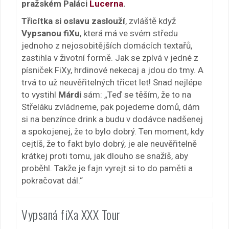
pražském Paláci
Lucerna
.
Třicítka si oslavu zaslouží
, zvláště když
Vypsanou fiXu
, která má ve svém středu
jednoho z nejosobitějších domácích textařů,
zastihla v životní formě. Jak se zpívá v jedné z
písniček FiXy, hrdinové nekecaj a jdou do tmy. A
trvá to už neuvěřitelných třicet let! Snad nejlépe
to vystihl
Márdi
sám: „Teď se těším, že to na
Střeláku zvládneme, pak pojedeme domů, dám
si na benzínce drink a budu v dodávce nadšenej
a spokojenej, že to bylo dobrý. Ten moment, kdy
cejtíš, že to fakt bylo dobrý, je ale neuvěřitelně
krátkej proti tomu, jak dlouho se snažíš, aby
proběhl. Takže je fajn vyrejt si to do paměti a
pokračovat dál.“
Vypsaná fiXa XXX Tour