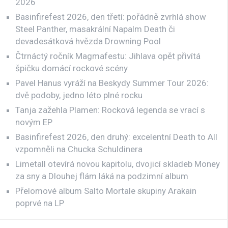
2026
Basinfirefest 2026, den třetí: pořádně zvrhlá show
Steel Panther, masakrální Napalm Death či
devadesátková hvězda Drowning Pool
Čtrnáctý ročník Magmafestu: Jihlava opět přivítá
špičku domácí rockové scény
Pavel Hanus vyráží na Beskydy Summer Tour 2026:
dvě podoby, jedno léto plné rocku
Tanja zažehla Plamen: Rocková legenda se vrací s
novým EP
Basinfirefest 2026, den druhý: excelentní Death to All
vzpomněli na Chucka Schuldinera
Limetall otevírá novou kapitolu, dvojicí skladeb Money
za sny a Dlouhej flám láká na podzimní album
Přelomové album Salto Mortale skupiny Arakain
poprvé na LP