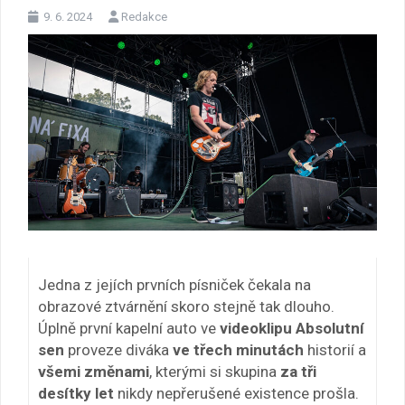
9. 6. 2024
Redakce
Jedna z jejích prvních písniček čekala na
obrazové ztvárnění skoro stejně tak dlouho.
Úplně první kapelní auto ve
videoklipu Absolutní
sen
proveze diváka
ve třech minutách
historií a
všemi změnami
, kterými si skupina
za tři
desítky let
nikdy nepřerušené existence prošla.