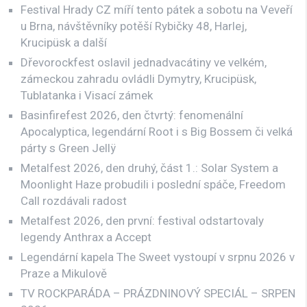
Festival Hrady CZ míří tento pátek a sobotu na Veveří
u Brna, návštěvníky potěší Rybičky 48, Harlej,
Krucipüsk a další
Dřevorockfest oslavil jednadvacátiny ve velkém,
zámeckou zahradu ovládli Dymytry, Krucipüsk,
Tublatanka i Visací zámek
Basinfirefest 2026, den čtvrtý: fenomenální
Apocalyptica, legendární Root i s Big Bossem či velká
párty s Green Jellÿ
Metalfest 2026, den druhý, část 1.: Solar System a
Moonlight Haze probudili i poslední spáče, Freedom
Call rozdávali radost
Metalfest 2026, den první: festival odstartovaly
legendy Anthrax a Accept
Legendární kapela The Sweet vystoupí v srpnu 2026 v
Praze a Mikulově
TV ROCKPARÁDA – PRÁZDNINOVÝ SPECIÁL – SRPEN