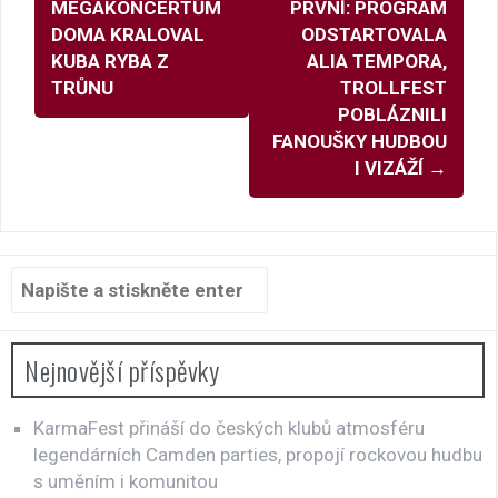
pro
MEGAKONCERTŮM
PRVNÍ: PROGRAM
příspěvky
DOMA KRALOVAL
ODSTARTOVALA
KUBA RYBA Z
ALIA TEMPORA,
TRŮNU
TROLLFEST
POBLÁZNILI
FANOUŠKY HUDBOU
I VIZÁŽÍ
→
Hledat:
Nejnovější příspěvky
KarmaFest přináší do českých klubů atmosféru
legendárních Camden parties, propojí rockovou hudbu
s uměním i komunitou