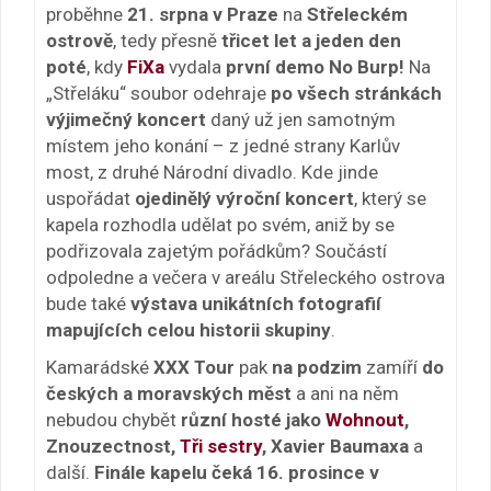
proběhne
21. srpna v Praze
na
Střeleckém
ostrově
, tedy přesně
třicet let a jeden den
poté
, kdy
FiXa
vydala
první demo No Burp!
Na
„Střeláku“ soubor odehraje
po všech stránkách
výjimečný koncert
daný už jen samotným
místem jeho konání – z jedné strany Karlův
most, z druhé Národní divadlo. Kde jinde
uspořádat
ojedinělý výroční koncert
, který se
kapela rozhodla udělat po svém, aniž by se
podřizovala zajetým pořádkům? Součástí
odpoledne a večera v areálu Střeleckého ostrova
bude také
výstava unikátních fotografií
mapujících celou historii skupiny
.
Kamarádské
XXX Tour
pak
na podzim
zamíří
do
českých a moravských měst
a ani na něm
nebudou chybět
různí hosté jako
Wohnout
,
Znouzectnost,
Tři sestry
, Xavier Baumaxa
a
další.
Finále kapelu čeká 16. prosince v