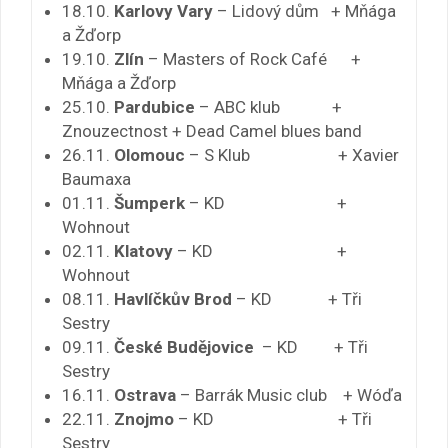
18.10.
Karlovy Vary
– Lidový dům + Mňága
a Žďorp
19.10.
Zlín
– Masters of Rock Café +
Mňága a Žďorp
25.10.
Pardubice
– ABC klub +
Znouzectnost + Dead Camel blues band
26.11.
Olomouc
– S Klub + Xavier
Baumaxa
01.11.
Šumperk
– KD +
Wohnout
02.11.
Klatovy
– KD +
Wohnout
08.11.
Havlíčkův Brod
– KD + Tři
Sestry
09.11.
České Budějovice
– KD + Tři
Sestry
16.11.
Ostrava
– Barrák Music club + Wóďa
22.11.
Znojmo
– KD + Tři
Sestry