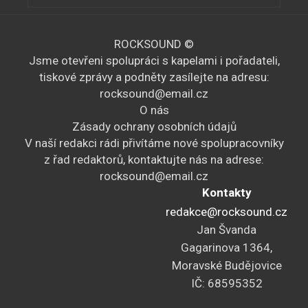
ROCKSOUND ©
Jsme otevřeni spolupráci s kapelami i pořadateli,
tiskové zprávy a podněty zasílejte na adresu:
rocksound@email.cz
O nás
Zásady ochrany osobních údajů
V naší redakci rádi přivítáme nové spolupracovníky
z řad redaktorů, kontaktujte nás na adrese:
rocksound@email.cz
Kontakty
redakce@rocksound.cz
Jan Švanda
Gagarinova 1364,
Moravské Budějovice
IČ: 68595352