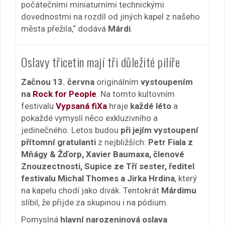
počátečními miniaturními technickými
dovednostmi na rozdíl od jiných kapel z našeho
města přežila,“ dodává
Márdi
.
Oslavy třicetin mají tři důležité pilíře
Začnou 13. června
originálním
vystoupením
na
Rock for People
. Na tomto kultovním
festivalu
Vypsaná fiXa
hraje
každé léto
a
pokaždé vymyslí něco exkluzivního a
jedinečného. Letos budou
při jejím vystoupení
přítomní gratulanti
z nejbližších:
Petr Fiala z
Mňágy & Žďorp, Xavier Baumaxa, členové
Znouzectnosti, Supice ze Tří sester, ředitel
festivalu Michal Thomes a Jirka Hrdina
, který
na kapelu chodí jako divák. Tentokrát
Márdimu
slíbil, že přijde za skupinou i na pódium.
Pomyslná
hlavní narozeninová oslava