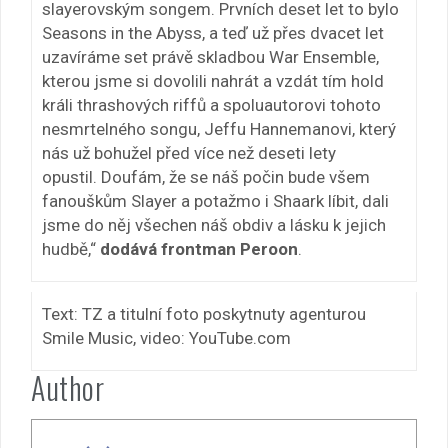
slayerovským songem. Prvních deset let to bylo
Seasons in the Abyss, a teď už přes dvacet let
uzavíráme set právě skladbou War Ensemble,
kterou jsme si dovolili nahrát a vzdát tím hold
králi thrashových riffů a spoluautorovi tohoto
nesmrtelného songu, Jeffu Hannemanovi, který
nás už bohužel před více než deseti lety
opustil. Doufám, že se náš počin bude všem
fanouškům Slayer a potažmo i Shaark líbit, dali
jsme do něj všechen náš obdiv a lásku k jejich
hudbě,“
dodává frontman Peroon
.
Text: TZ a titulní foto poskytnuty agenturou
Smile Music, video: YouTube.com
Author