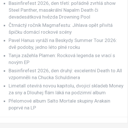
Basinfirefest 2026, den třetí: pořádně zvrhlá show
Steel Panther, masakrální Napalm Death či
devadesátková hvězda Drowning Pool
Čtrnáctý ročník Magmafestu: Jihlava opět přivítá
špičku domácí rockové scény
Pavel Hanus vyráží na Beskydy Summer Tour 2026:
dvě podoby, jedno léto plné rocku
Tanja zažehla Plamen: Rocková legenda se vrací s
novým EP
Basinfirefest 2026, den druhý: excelentní Death to All
vzpomněli na Chucka Schuldinera
Limetall otevírá novou kapitolu, dvojicí skladeb Money
za sny a Dlouhej flám láká na podzimní album
Přelomové album Salto Mortale skupiny Arakain
poprvé na LP