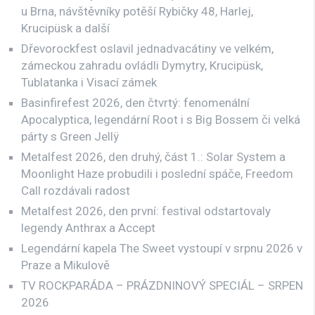
u Brna, návštěvníky potěší Rybičky 48, Harlej,
Krucipüsk a další
Dřevorockfest oslavil jednadvacátiny ve velkém,
zámeckou zahradu ovládli Dymytry, Krucipüsk,
Tublatanka i Visací zámek
Basinfirefest 2026, den čtvrtý: fenomenální
Apocalyptica, legendární Root i s Big Bossem či velká
párty s Green Jellÿ
Metalfest 2026, den druhý, část 1.: Solar System a
Moonlight Haze probudili i poslední spáče, Freedom
Call rozdávali radost
Metalfest 2026, den první: festival odstartovaly
legendy Anthrax a Accept
Legendární kapela The Sweet vystoupí v srpnu 2026 v
Praze a Mikulově
TV ROCKPARÁDA – PRÁZDNINOVÝ SPECIÁL – SRPEN
2026