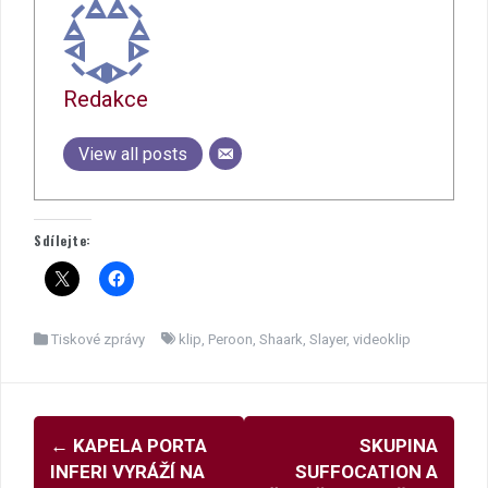
Redakce
View all posts
Sdílejte:
Tiskové zprávy
klip
,
Peroon
,
Shaark
,
Slayer
,
videoklip
Navigace
←
KAPELA PORTA
SKUPINA
pro
INFERI VYRÁŽÍ NA
SUFFOCATION A