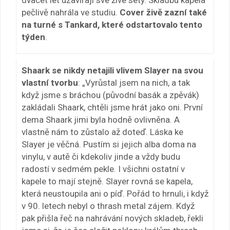
pečlivě nahrála ve studiu.
Cover živě zazní také
na turné s Tankard, které odstartovalo tento
týden
.
Shaark se nikdy netajili vlivem Slayer na svou
vlastní tvorbu
: „
Vyrůstal jsem na nich, a tak
když jsme s bráchou (původní basák a zpěvák)
zakládali Shaark, chtěli jsme hrát jako oni. První
dema Shaark jimi byla hodně ovlivněna. A
vlastně nám to zůstalo až doteď. Láska ke
Slayer je věčná. Pustím si jejich alba doma na
vinylu, v autě či kdekoliv jinde a vždy budu
radostí v sedmém pekle. I všichni ostatní v
kapele to mají stejně. Slayer rovná se kapela,
která neustoupila ani o píď. Pořád to hrnuli, i když
v 90. letech nebyl o thrash metal zájem. Když
pak přišla řeč na nahrávání nových skladeb, řekli