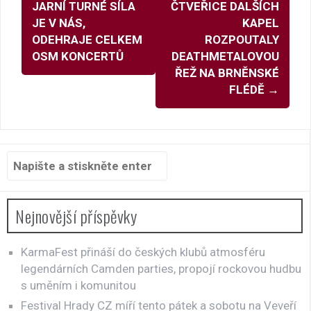
příspěvky
JARNÍ TURNÉ SÍLA
ČTVEŘICE DALŠÍCH
JE V NÁS,
KAPEL
ODEHRAJE CELKEM
ROZPOUTALY
OSM KONCERTŮ
DEATHMETALOVOU
ŘEŽ NA BRNĚNSKÉ
FLÉDĚ
→
Hledat:
Nejnovější příspěvky
KarmaFest přináší do českých klubů atmosféru
legendárních Camden parties, propojí rockovou hudbu
s uměním i komunitou
Festival Hrady CZ míří tento pátek a sobotu na Veveří