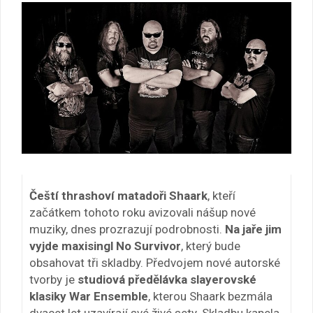
Čeští thrashoví matadoři Shaark
, kteří
začátkem tohoto roku avizovali nášup nové
muziky, dnes prozrazují podrobnosti.
Na jaře jim
vyjde maxisingl No Survivor
, který bude
obsahovat tři skladby. Předvojem nové autorské
tvorby je
studiová předělávka slayerovské
klasiky War Ensemble
, kterou Shaark bezmála
dvacet let uzavírají své živé sety. Skladbu kapela