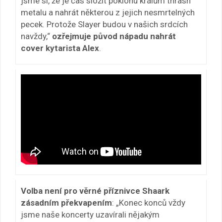
jsme si, že je čas složit poklonu králům thrash
metalu a nahrát některou z jejich nesmrtelných
pecek. Protože Slayer budou v našich srdcích
navždy,“
ozřejmuje původ nápadu nahrát
cover kytarista Alex
.
Volba není pro věrné příznivce Shaark
zásadním překvapením
: „Konec konců vždy
jsme naše koncerty uzavírali nějakým