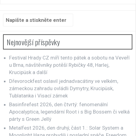
Hledat:
Nejnovější příspěvky
Festival Hrady CZ míří tento pátek a sobotu na Veveří
u Brna, návštěvníky potěší Rybičky 48, Harlej,
Krucipüsk a další
Dřevorockfest oslavil jednadvacátiny ve velkém,
zámeckou zahradu ovládli Dymytry, Krucipüsk,
Tublatanka i Visací zámek
Basinfirefest 2026, den čtvrtý: fenomenální
Apocalyptica, legendární Root i s Big Bossem či velká
párty s Green Jellÿ
Metalfest 2026, den druhý, část 1.: Solar System a
Moonlight Haze probudili i poslední spáče, Freedom