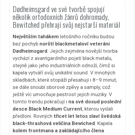
Dødheimsgard ve své tvorbě spojují
několik ortodoxních žánrů dohromady,
Bewitched přehrají svůj nejstarší materiál
Největším tahákem
letošního ročníku budou
bez pochyb
norští blackmetaloví veteráni
Dødheimsgard
. Jejich zejména novější tvorba
vychází z avantgardního pojetí black metalu,
stejně jako jeho industriálních odnoží, čímž si
kapela vytváří svůj unikátní sound. V mnohých
skladbách, které stopáží přesahují i 8–9 minut,
se dále snoubí sborové zpěvy a samply, což
ještě víc umocňuje pestrost jejich muziky. V
tomto trendu pokračují i
na své dosud poslední
desce Black Medium Current
, kterou vydali
předloni. Rovných
třicet let letos slaví švédská
black-thrashová veličina Bewiched
. Kapela
kolem frontmana a zakládajícího člena