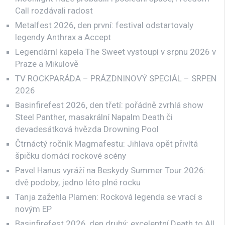
Call rozdávali radost
Metalfest 2026, den první: festival odstartovaly
legendy Anthrax a Accept
Legendární kapela The Sweet vystoupí v srpnu 2026 v
Praze a Mikulově
TV ROCKPARÁDA – PRÁZDNINOVÝ SPECIÁL – SRPEN
2026
Basinfirefest 2026, den třetí: pořádně zvrhlá show
Steel Panther, masakrální Napalm Death či
devadesátková hvězda Drowning Pool
Čtrnáctý ročník Magmafestu: Jihlava opět přivítá
špičku domácí rockové scény
Pavel Hanus vyráží na Beskydy Summer Tour 2026:
dvě podoby, jedno léto plné rocku
Tanja zažehla Plamen: Rocková legenda se vrací s
novým EP
Basinfirefest 2026, den druhý: excelentní Death to All