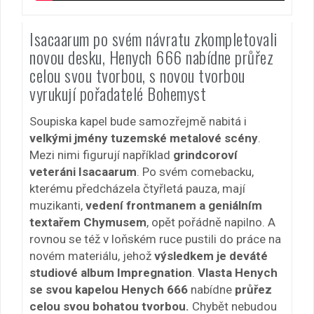
Isacaarum po svém návratu zkompletovali
novou desku, Henych 666 nabídne průřez
celou svou tvorbou, s novou tvorbou
vyrukují pořadatelé Bohemyst
Soupiska kapel bude samozřejmě nabitá i
velkými jmény tuzemské metalové scény
.
Mezi nimi figurují například
grindcoroví
veteráni Isacaarum
. Po svém comebacku,
kterému předcházela čtyřletá pauza, mají
muzikanti,
vedení frontmanem a geniálním
textařem Chymusem
, opět pořádně napilno. A
rovnou se též v loňském ruce pustili do práce na
novém materiálu, jehož
výsledkem je deváté
studiové album Impregnation
.
Vlasta Henych
se svou kapelou Henych 666
nabídne
průřez
celou svou bohatou tvorbou.
Chybět nebudou