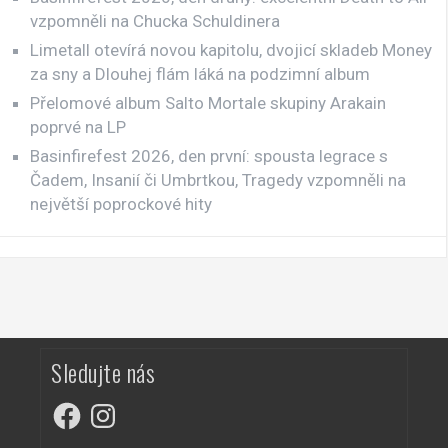
vzpomněli na Chucka Schuldinera
Limetall otevírá novou kapitolu, dvojicí skladeb Money
za sny a Dlouhej flám láká na podzimní album
Přelomové album Salto Mortale skupiny Arakain
poprvé na LP
Basinfirefest 2026, den první: spousta legrace s
Čadem, Insanií či Umbrtkou, Tragedy vzpomněli na
největší poprockové hity
Sledujte nás
Facebook
Instagram