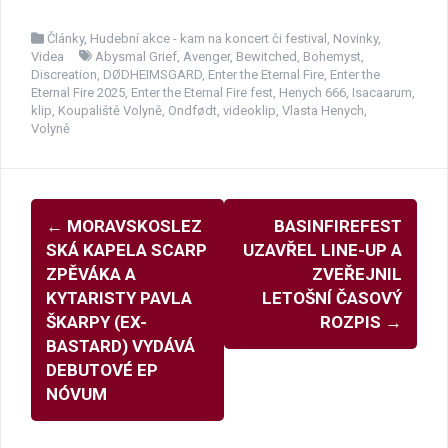
Články
,
Hudební akce - kam na koncert či festival
,
Novinky
,
Videa
Abysmal Grief
,
Avenger
,
Bewitched
,
Bohemyst
,
Discreation
,
DØDHEIMSGARD
,
Enter the Eternal Fire
,
Enter the
Eternal Fire 2025
,
Enter the Eternal Fire fest
,
Henych 666
,
Isacaarum
,
klip
,
Koupaliště Volyně
,
Ondfødt
,
videoklip
,
Vlasta Henych
,
Volyně
Navigace
←
MORAVSKOSLEZ
BASINFIREFEST
pro
SKÁ KAPELA SCARP
UZAVŘEL LINE-UP A
příspěvky
ZPĚVÁKA A
ZVEŘEJNIL
KYTARISTY PAVLA
LETOŠNÍ ČASOVÝ
ŠKARPY (EX-
ROZPIS
→
BASTARD) VYDÁVÁ
DEBUTOVÉ EP
NÓVUM