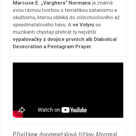
Marcuse E. „Varghera“ Normana
je známá
svou ráznou tvorbou s tematikou satanismu a
okultismu, kterou obléká do oldschoolového až
speedmetalového hávu. A
ve Volyni
se
muzikanti chystají přehrát ty největší
vypalovačky z dvojice prvních alb Diabolical
Desecration a Pentagram Prayer
.
Přivítáme doommetalové titány Abysmal