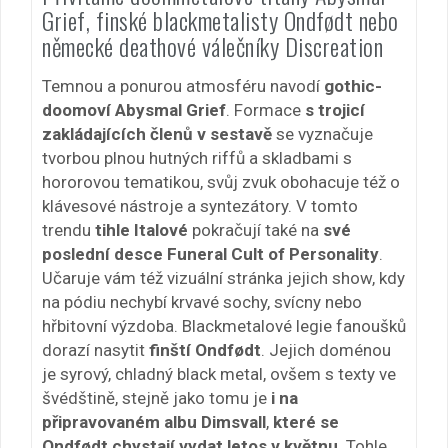
Grief, finské blackmetalisty Ondfødt nebo
německé deathové válečníky Discreation
Temnou a ponurou atmosféru navodí
gothic-
doomoví Abysmal Grief
. Formace
s trojicí
zakládajících členů v sestavě
se vyznačuje
tvorbou plnou hutných riffů a skladbami s
hororovou tematikou, svůj zvuk obohacuje též o
klávesové nástroje a syntezátory. V tomto
trendu
tihle Italové
pokračují také na
své
poslední desce Funeral Cult of Personality
.
Učaruje vám též vizuální stránka jejich show, kdy
na pódiu nechybí krvavé sochy, svícny nebo
hřbitovní výzdoba. Blackmetalové legie fanoušků
dorazí nasytit
finští Ondfødt
. Jejich doménou
je syrový, chladný black metal, ovšem s texty ve
švédštině, stejně jako tomu je
i na
připravovaném albu Dimsvall
,
které se
Ondfødt chystají vydat letos v květnu
. Tohle