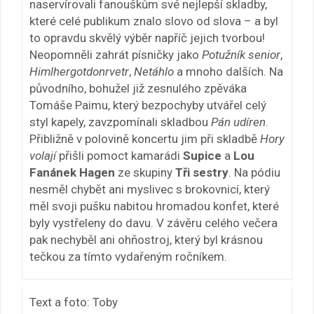
naservírovali fanouškům své nejlepší skladby,
které celé publikum znalo slovo od slova – a byl
to opravdu skvělý výběr napříč jejich tvorbou!
Neopomněli zahrát písničky jako
Potužník senior
,
Himlhergotdonrvetr
,
Netáhlo
a mnoho dalších. Na
původního, bohužel již zesnulého zpěváka
Tomáše Paimu, který bezpochyby utvářel celý
styl kapely, zavzpomínali skladbou
Pán udíren
.
Přibližně v polovině koncertu jim při skladbě
Hory
volají
přišli pomoct kamarádi
Supice
a
Lou
Fanánek Hagen
ze skupiny
Tři sestry
. Na pódiu
nesměl chybět ani myslivec s brokovnicí, který
měl svoji pušku nabitou hromadou konfet, které
byly vystřeleny do davu. V závěru celého večera
pak nechyběl ani ohňostroj, který byl krásnou
tečkou za tímto vydařeným ročníkem.
Text a foto: Toby