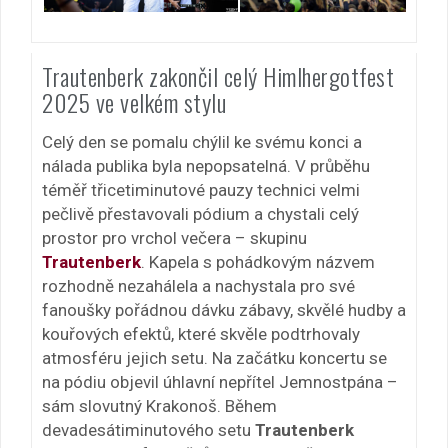
Trautenberk zakončil celý Himlhergotfest
2025 ve velkém stylu
Celý den se pomalu chýlil ke svému konci a
nálada publika byla nepopsatelná. V průběhu
téměř třicetiminutové pauzy technici velmi
pečlivě přestavovali pódium a chystali celý
prostor pro vrchol večera – skupinu
Trautenberk
. Kapela s pohádkovým názvem
rozhodně nezahálela a nachystala pro své
fanoušky pořádnou dávku zábavy, skvělé hudby a
kouřových efektů, které skvěle podtrhovaly
atmosféru jejich setu. Na začátku koncertu se
na pódiu objevil úhlavní nepřítel Jemnostpána –
sám slovutný Krakonoš. Během
devadesátiminutového setu
Trautenberk