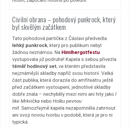
Civilní obrana – pohodový punkrock, který
byl skvělým začátkem
Tato pohodová partička z Čáslavi předvedla
lehký punkrock
, který pro publikum nebyl
žádnou neznámou. Na
Himlhergotfestu
vystupovala již podruhé! Kapela s sebou přivezla
téměř hodinový set
, ve kterém představila
nejznámější skladby napříč svou historií. Velká
část publika, která dorazila do amfiteátru ještě
před začátkem vystoupení, jednotlivé skladby
dobře znala – nechyběly mezi nimi ani hity jako
I
like Mrkvička
nebo
Holku pevnou
mít
. Samozřejmě kapela nezapomněla zahrnout
ani svoji novou tvorbu v podobě, která je pro ni
typická.