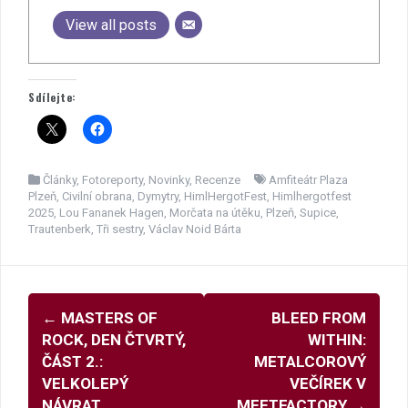
View all posts
Sdílejte:
Články
,
Fotoreporty
,
Novinky
,
Recenze
Amfiteátr Plaza
Plzeň
,
Civilní obrana
,
Dymytry
,
HimlHergotFest
,
Himlhergotfest
2025
,
Lou Fananek Hagen
,
Morčata na útěku
,
Plzeň
,
Supice
,
Trautenberk
,
Tři sestry
,
Václav Noid Bárta
Navigace
←
MASTERS OF
BLEED FROM
pro
ROCK, DEN ČTVRTÝ,
WITHIN:
příspěvky
ČÁST 2.:
METALCOROVÝ
VELKOLEPÝ
VEČÍREK V
NÁVRAT
MEETFACTORY
→