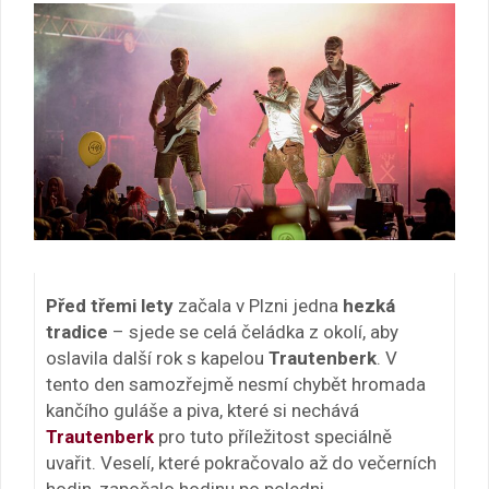
Před třemi lety
začala v Plzni jedna
hezká
tradice
– sjede se celá čeládka z okolí, aby
oslavila další rok s kapelou
Trautenberk
. V
tento den samozřejmě nesmí chybět hromada
kančího guláše a piva, které si nechává
Trautenberk
pro tuto příležitost speciálně
uvařit. Veselí, které pokračovalo až do večerních
hodin, započalo hodinu po poledni.