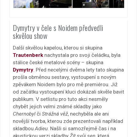
Dymytry v čele s Noidem předvedli
skvělou show
Další skvělou kapelou, kterou si skupina
Trautenberk
nachystala pro svoji čeládku, byla
stálice české metalové scény – skupina
Dymytry
. Před necelými dvěma lety tato skupina
prošla obměnou sestavy, vystoupení s novým
zpěvákem Noidem bylo pro mě premiérou. Již
od začátku vystoupení kluci dokázali skvěle bavit
publikum. V setlistu pro tuto akci nesměly
chybět jejich velmi známé skladby jako
Chernobyl
či
Strážná věž
, nechyběla ale ani
novější tvorba, kterou zde prezentovali například
skladbou
Adieu
. Našli si samozřejmě čas i na
akustickou verzi skladby
Žít svůj sen
, která