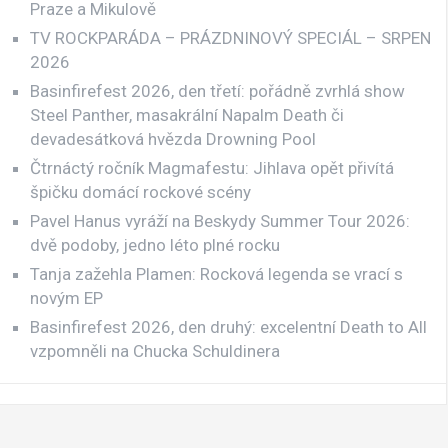
Praze a Mikulově
TV ROCKPARÁDA – PRÁZDNINOVÝ SPECIÁL – SRPEN
2026
Basinfirefest 2026, den třetí: pořádně zvrhlá show
Steel Panther, masakrální Napalm Death či
devadesátková hvězda Drowning Pool
Čtrnáctý ročník Magmafestu: Jihlava opět přivítá
špičku domácí rockové scény
Pavel Hanus vyráží na Beskydy Summer Tour 2026:
dvě podoby, jedno léto plné rocku
Tanja zažehla Plamen: Rocková legenda se vrací s
novým EP
Basinfirefest 2026, den druhý: excelentní Death to All
vzpomněli na Chucka Schuldinera