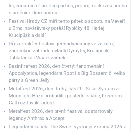
legendárních Camden parties, propojí rockovou hudbu
s uměním i komunitou
Festival Hrady CZ míří tento pátek a sobotu na Veveří
u Brna, návštěvníky potěší Rybičky 48, Harlej,
Krucipüsk a další
Dřevorockfest oslavil jednadvacátiny ve velkém,
zámeckou zahradu ovládli Dymytry, Krucipüsk,
Tublatanka i Visací zámek
Basinfirefest 2026, den čtvrtý: fenomenální
Apocalyptica, legendární Root i s Big Bossem či velká
párty s Green Jellÿ
Metalfest 2026, den druhý, část 1.: Solar System a
Moonlight Haze probudili i poslední spáče, Freedom
Call rozdávali radost
Metalfest 2026, den první: festival odstartovaly
legendy Anthrax a Accept
Legendární kapela The Sweet vystoupí v srpnu 2026 v