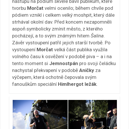
nástupu na pódium skvěle bavil publikum, které
tvorbu
Morčat
velmi ocenilo; během chvíle pod
pódiem vznikl i celkem velký moshpit, který dále
strhával okolní dav. Před koncem nezapomněli
aspoň symbolicky zmínit město, z kterého
pocházejí, a to svým známým hitem
Šalina
.
Závěr vystoupení patřil jejich starší tvorbě. Po
vystoupení
Morčat
velká část publika využila
volného času k osvěžení v podobě piva – a i na
tento moment si
Jemnostpán
pro svoji čeládku
nachystal překvapení v podobě
Aničky
za
výčepem, která ochotně čepovala svým
fanouškům speciální
Himlhergot ležák
.