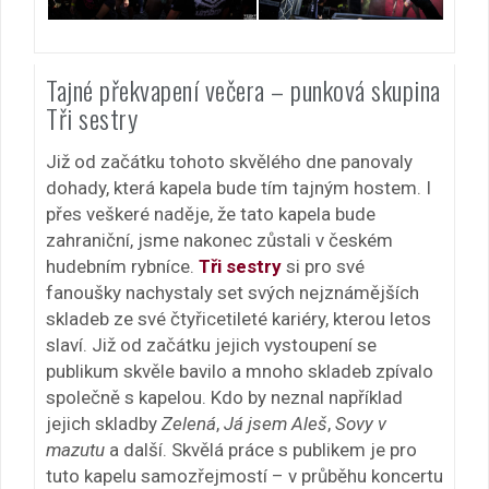
Tajné překvapení večera – punková skupina
Tři sestry
Již od začátku tohoto skvělého dne panovaly
dohady, která kapela bude tím tajným hostem. I
přes veškeré naděje, že tato kapela bude
zahraniční, jsme nakonec zůstali v českém
hudebním rybníce.
Tři sestry
si pro své
fanoušky nachystaly set svých nejznámějších
skladeb ze své čtyřicetileté kariéry, kterou letos
slaví. Již od začátku jejich vystoupení se
publikum skvěle bavilo a mnoho skladeb zpívalo
společně s kapelou. Kdo by neznal například
jejich skladby
Zelená
,
Já jsem Aleš
,
Sovy v
mazutu
a další. Skvělá práce s publikem je pro
tuto kapelu samozřejmostí – v průběhu koncertu