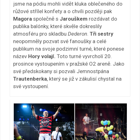
jsme na pódiu mohli vidět kluka oblečeného do
růžové střílel konfety a o chvíli později pak
Magora
společně s
Jarouškem
rozdávat do
publika balónky, které skvěle dokreslily
atmosféru pro skladbu
Dederon
.
Tři sestry
neopomněly pozvat své fanoušky a celé
publikum na svoje podzimní turné, které ponese
název
Hory volají.
Toto turné vyvrcholí 20.
prosince vystoupením v pražské O2 areně. Jako
své předskokany si pozvali Jemnostpána
Trautenberka
, který se již v zákulisí chystal na
své vystoupení.