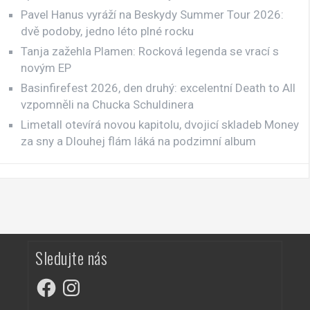
Pavel Hanus vyráží na Beskydy Summer Tour 2026:
dvě podoby, jedno léto plné rocku
Tanja zažehla Plamen: Rocková legenda se vrací s
novým EP
Basinfirefest 2026, den druhý: excelentní Death to All
vzpomněli na Chucka Schuldinera
Limetall otevírá novou kapitolu, dvojicí skladeb Money
za sny a Dlouhej flám láká na podzimní album
Sledujte nás
Facebook
Instagram