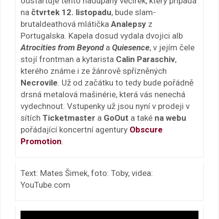
odstartuje tento nadupaný večírek, který připadá
na
čtvrtek 12. listopadu
, bude slam-
brutaldeathová mlátička
Analepsy
z
Portugalska. Kapela dosud vydala dvojici alb
Atrocities from Beyond
a
Quiesence
, v jejím čele
stojí frontman a kytarista
Calin Paraschiv
,
kterého známe i ze žánrově spřízněných
Necrovile
. Už od začátku to tedy bude pořádně
drsná metalová mašinérie, která vás nenechá
vydechnout. Vstupenky už jsou nyní v prodeji v
sítích
Ticketmaster
a
GoOut
a také
na webu
pořádající koncertní agentury
Obscure
Promotion
.
Text: Mates Šimek, foto: Toby, videa:
YouTube.com