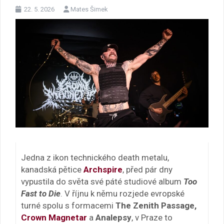
22. 5. 2026
Mates Šimek
Jedna z ikon technického death metalu,
kanadská pětice
Archspire
, před pár dny
vypustila do světa své páté studiové album
Too
Fast to Die
. V říjnu k němu rozjede evropské
turné spolu s formacemi
The Zenith Passage,
Crown Magnetar
a
Analepsy
, v Praze to