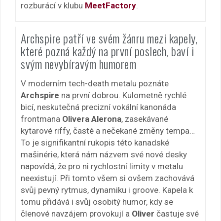
rozburácí v klubu
MeetFactory
.
Archspire patří ve svém žánru mezi kapely,
které pozná každý na první poslech, baví i
svým nevybíravým humorem
V moderním tech-death metalu poznáte
Archspire
na první dobrou. Kulometně rychlé
bicí, neskutečná precizní vokální kanonáda
frontmana
Olivera Alerona
, zasekávané
kytarové riffy, časté a nečekané změny tempa…
To je signifikantní rukopis této kanadské
mašinérie, která nám názvem své nové desky
napovídá, že pro ni rychlostní limity v metalu
neexistují. Při tomto všem si ovšem zachovává
svůj pevný rytmus, dynamiku i groove. Kapela k
tomu přidává i svůj osobitý humor, kdy se
členové navzájem provokují a
Oliver
častuje své