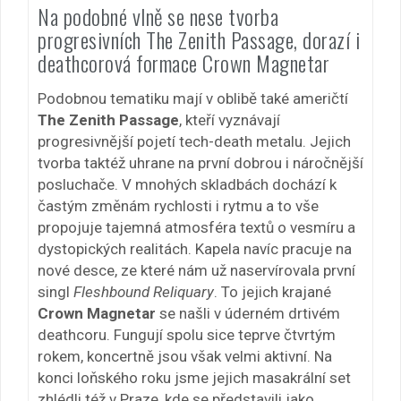
Na podobné vlně se nese tvorba
progresivních The Zenith Passage, dorazí i
deathcorová formace Crown Magnetar
Podobnou tematiku mají v oblibě také američtí
The Zenith Passage
, kteří vyznávají
progresivnější pojetí tech-death metalu. Jejich
tvorba taktéž uhrane na první dobrou i náročnější
posluchače. V mnohých skladbách dochází k
častým změnám rychlosti i rytmu a to vše
propojuje tajemná atmosféra textů o vesmíru a
dystopických realitách. Kapela navíc pracuje na
nové desce, ze které nám už naservírovala první
singl
Fleshbound Reliquary
. To jejich krajané
Crown Magnetar
se našli v úderném drtivém
deathcoru. Fungují spolu sice teprve čtvrtým
rokem, koncertně jsou však velmi aktivní. Na
konci loňského roku jsme jejich masakrální set
zhlédli též v Praze, kde se představili jako