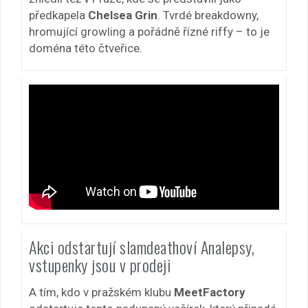
předkapela
Chelsea Grin
. Tvrdé breakdowny,
hromující growling a pořádně řízné riffy – to je
doména této čtveřice.
Akci odstartují slamdeathoví Analepsy,
vstupenky jsou v prodeji
A tím, kdo v pražském klubu
MeetFactory