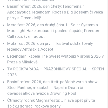
Basinfirefest 2026, den čtvrtý: fenomenální
Apocalyptica, legendární Root i s Big Bossem či velká
párty s Green Jellÿ
Metalfest 2026, den druhý, část 1.: Solar System a
Moonlight Haze probudili i poslední spáče, Freedom
Call rozdávali radost
Metalfest 2026, den první: festival odstartovaly
legendy Anthrax a Accept
Legendární kapela The Sweet vystoupí v srpnu 2026 v
Praze a Mikulově
TV ROCKPARÁDA – PRÁZDNINOVÝ SPECIÁL – SRPEN
2026
Basinfirefest 2026, den třetí: pořádně zvrhlá show
Steel Panther, masakrální Napalm Death či
devadesátková hvězda Drowning Pool
Čtrnáctý ročník Magmafestu: Jihlava opět přivítá
špičku domácí rockové scény