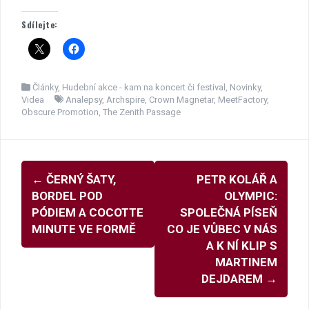
Sdílejte:
Články
,
Hudební akce - kam na koncert či festival
,
Novinky
,
Videa
Analepsy
,
Archspire
,
Crown Magnetar
,
MeetFactory
,
Obscure Promotion
,
The Zenith Passage
Navigace
←
ČERNÝ ŠATY,
PETR KOLÁŘ A
pro
BORDEL POD
OLYMPIC:
příspěvky
PÓDIEM A COCOTTE
SPOLEČNÁ PÍSEŇ
MINUTE VE FORMĚ
CO JE VŮBEC V NÁS
A K NÍ KLIP S
MARTINEM
DEJDAREM
→