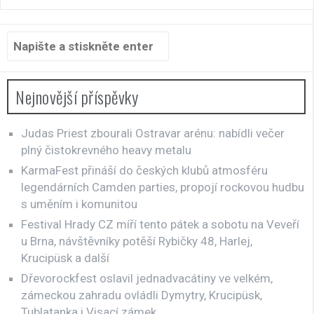
Hledat:
Nejnovější příspěvky
Judas Priest zbourali Ostravar arénu: nabídli večer
plný čistokrevného heavy metalu
KarmaFest přináší do českých klubů atmosféru
legendárních Camden parties, propojí rockovou hudbu
s uměním i komunitou
Festival Hrady CZ míří tento pátek a sobotu na Veveří
u Brna, návštěvníky potěší Rybičky 48, Harlej,
Krucipüsk a další
Dřevorockfest oslavil jednadvacátiny ve velkém,
zámeckou zahradu ovládli Dymytry, Krucipüsk,
Tublatanka i Visací zámek