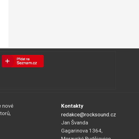
e nové
Kontakty
torů,
redakce@rocksound.cz
Jan Švanda
Gagarinova 1364,
Moravské Budějovice