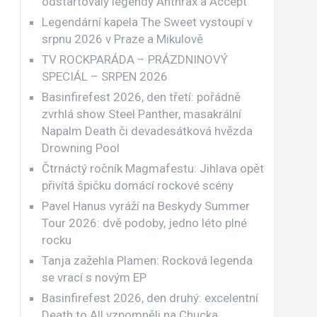
odstartovaly legendy Anthrax a Accept
Legendární kapela The Sweet vystoupí v
srpnu 2026 v Praze a Mikulově
TV ROCKPARÁDA – PRÁZDNINOVÝ
SPECIÁL – SRPEN 2026
Basinfirefest 2026, den třetí: pořádně
zvrhlá show Steel Panther, masakrální
Napalm Death či devadesátková hvězda
Drowning Pool
Čtrnáctý ročník Magmafestu: Jihlava opět
přivítá špičku domácí rockové scény
Pavel Hanus vyráží na Beskydy Summer
Tour 2026: dvě podoby, jedno léto plné
rocku
Tanja zažehla Plamen: Rocková legenda
se vrací s novým EP
Basinfirefest 2026, den druhý: excelentní
Death to All vzpomněli na Chucka