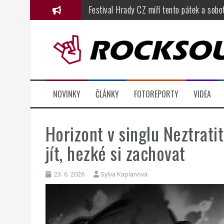
Přejít
Festival Hrady CZ míří tento pátek a sobo
k
Dřevorockfest oslavil jednadvacátiny ve 
obsahu
webu
Basinfirefest 2026, den čtvrtý: fenomenál
Metalfest 2026, den druhý, část 1.: Solar
Metalfest 2026, den první: festival odsta
NOVINKY
ČLÁNKY
FOTOREPORTY
VIDEA
KarmaFest přináší do českých klubů atmos
Horizont v singlu Neztratit
jít, hezké si zachovat
23. 6. 2026
Sylva Kaplanová