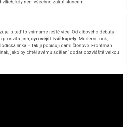
chvílích, kdy není všechno zalité sluncem.
rzuje, a teď to vnímáme ještě více. Od albového debutu
b prosvítá jiná,
syrovější tvář kapely
. Moderní rock,
elodická linka – tak ji popisují sami členové. Frontman
jinak, jako by chtěl svému sdělení dodat obzvláště velkou