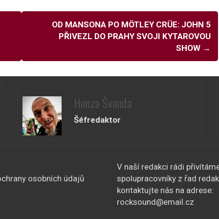
OD MANSONA PO MÖTLEY CRÜE: JOHN 5
PŘIVEZL DO PRAHY SVOJI KYTAROVOU
SHOW
→
Honza Švanda
Šéfredaktor
V naší redakci rádi přivítám
chrany osobních údajů
spolupracovníky z řad redak
kontaktujte nás na adrese:
rocksound@email.cz