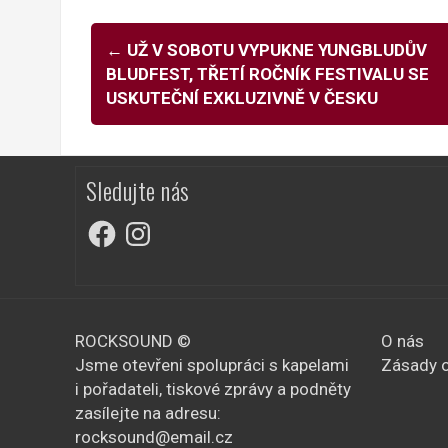
Navigace
←
UŽ V SOBOTU VYPUKNE YUNGBLUDŮV
pro
BLUDFEST, TŘETÍ ROČNÍK FESTIVALU SE
USKUTEČNÍ EXKLUZIVNĚ V ČESKU
příspěvky
Sledujte nás
Facebook
Instagram
ROCKSOUND ©
O nás
Jsme otevřeni spolupráci s kapelami
Zásady o
i pořadateli, tiskové zprávy a podněty
zasílejte na adresu:
rocksound@email.cz