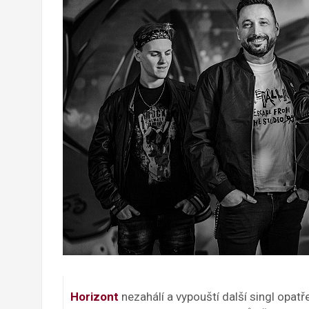
Horizont
nezahálí a vypouští další singl opat