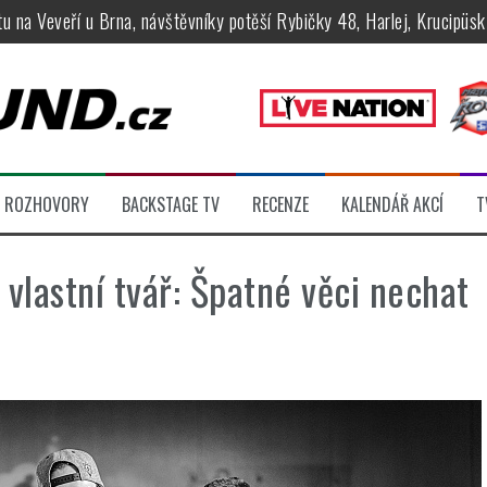
tu na Veveří u Brna, návštěvníky potěší Rybičky 48, Harlej, Krucipüsk 
velkém, zámeckou zahradu ovládli Dymytry, Krucipüsk, Tublatanka i Vi
ní Apocalyptica, legendární Root i s Big Bossem či velká párty s Gree
 System a Moonlight Haze probudili i poslední spáče, Freedom Call roz
rtovaly legendy Anthrax a Accept
ROZHOVORY
BACKSTAGE TV
RECENZE
KALENDÁŘ AKCÍ
T
féru legendárních Camden parties, propojí rockovou hudbu s uměním 
 vlastní tvář: Špatné věci nechat