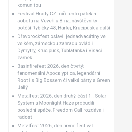
komunitou
Festival Hrady CZ míří tento pátek a
sobotu na Veveří u Brna, návštěvníky
potěší Rybičky 48, Harlej, Krucipüsk a další
Dřevorockfest oslavil jednadvacátiny ve
velkém, zámeckou zahradu ovládli
Dymytry, Krucipüsk, Tublatanka i Visací
zámek
Basinfirefest 2026, den čtvrtý:
fenomenální Apocalyptica, legendární
Root i s Big Bossem či velká párty s Green
Jellÿ
Metalfest 2026, den druhý, část 1.: Solar
System a Moonlight Haze probudili i
poslední spáče, Freedom Call rozdávali
radost
Metalfest 2026, den první: festival