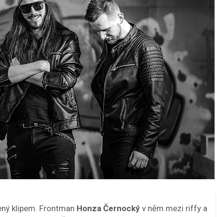
řený klipem. Frontman
Honza Černocký
v něm mezi riffy a