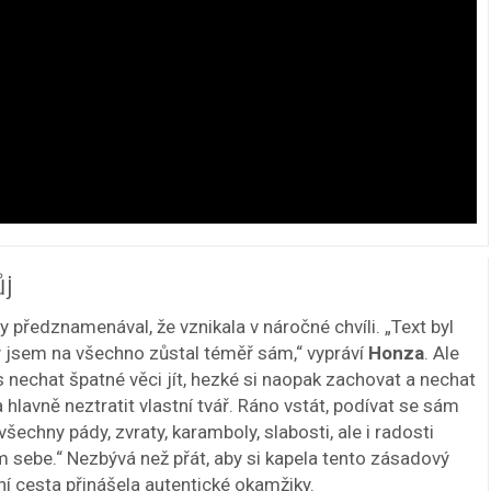
ůj
y předznamenával, že vznikala v náročné chvíli. „Text byl
 jsem na všechno zůstal téměř sám,“ vypráví
Honza
. Ale
 nechat špatné věci jít, hezké si naopak zachovat a nechat
 a hlavně neztratit vlastní tvář. Ráno vstát, podívat se sám
s všechny pády, zvraty, karamboly, slabosti, ale i radosti
ám sebe.“ Nezbývá než přát, aby si kapela tento zásadový
ní cesta přinášela autentické okamžiky.