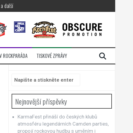
a další
sací zámek
n Jellÿ
dávali radost
V ROCKPARÁDA
TISKOVÉ ZPRÁVY
i komunitou
Hledat:
Nejnovější příspěvky
KarmaFest přináší do českých klubů
atmosféru legendárních Camden parties,
propojí rockovou hudbu s uměním i