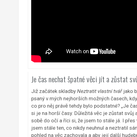
Je čas nechat špatné věci jít a zůstat sv
Již začátek skladby
Neztratit vlastní tvář
jako b
psaný v mých nejhorších možných časech, kdy
co pro něj právě tehdy bylo podstatné? „Je čas
si je na horší časy. Důležitá věc je zůstat svůj
sobě do očí a říci si, že jsem to stále já. I pře
jsem stále ten, co nikdy neuhnul a neztratil s
pohled na věc zachovala a aby její další hudeb