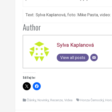
Text: Sylva Kaplanová, foto: Mike Pasta, vide
Author
Sylva Kaplanová
View all posts
Sdílejte:
Články
,
Novinky
,
Recenze
,
Videa
Honza Černocký
,
Hori