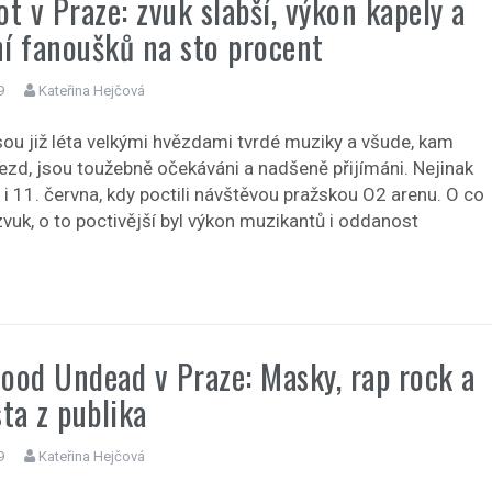
ot v Praze: zvuk slabší, výkon kapely a
í fanoušků na sto procent
9
Kateřina Hejčová
jsou již léta velkými hvězdami tvrdé muziky a všude, kam
jezd, jsou toužebně očekáváni a nadšeně přijímáni. Nejinak
i 11. června, kdy poctili návštěvou pražskou O2 arenu. O co
 zvuk, o to poctivější byl výkon muzikantů i oddanost
ood Undead v Praze: Masky, rap rock a
sta z publika
9
Kateřina Hejčová