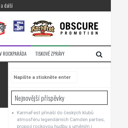
a další
sací zámek
n Jellÿ
dávali radost
V ROCKPARÁDA
TISKOVÉ ZPRÁVY
i komunitou
Hledat:
Nejnovější příspěvky
KarmaFest přináší do českých klubů
atmosféru legendárních Camden parties,
propojí rockovou hudbu s uměním i