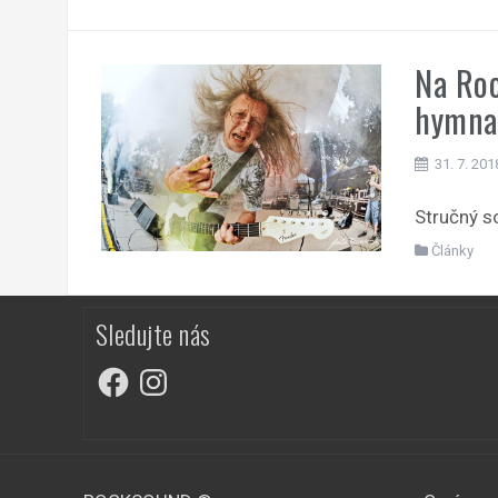
Na Roc
hymna
31. 7. 201
Stručný s
Články
Sledujte nás
Facebook
Instagram