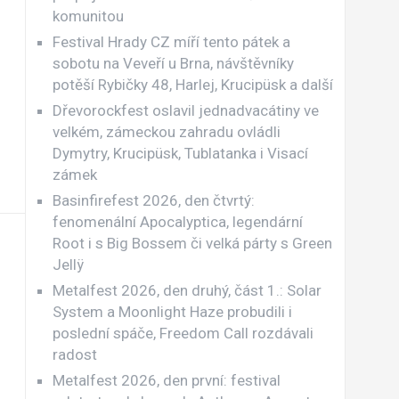
komunitou
Festival Hrady CZ míří tento pátek a
sobotu na Veveří u Brna, návštěvníky
potěší Rybičky 48, Harlej, Krucipüsk a další
Dřevorockfest oslavil jednadvacátiny ve
velkém, zámeckou zahradu ovládli
Dymytry, Krucipüsk, Tublatanka i Visací
zámek
Basinfirefest 2026, den čtvrtý:
fenomenální Apocalyptica, legendární
Root i s Big Bossem či velká párty s Green
Jellÿ
Metalfest 2026, den druhý, část 1.: Solar
System a Moonlight Haze probudili i
poslední spáče, Freedom Call rozdávali
radost
Metalfest 2026, den první: festival