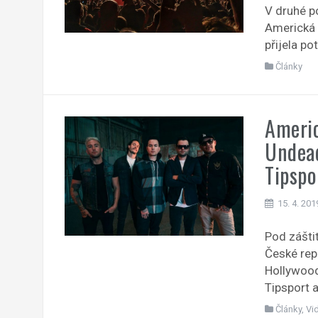
V druhé p
Americká 
přijela po
Články
Americ
Undead
Tipspo
15. 4. 201
Pod zášti
České rep
Hollywood
Tipsport a
Články
,
Vi