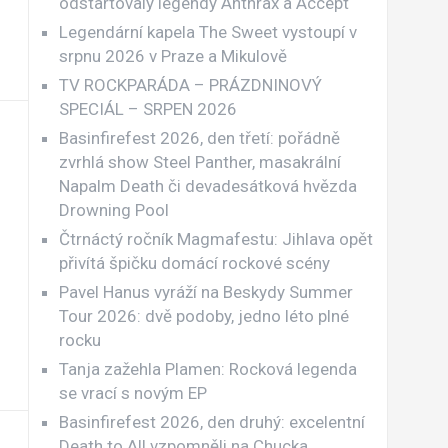
odstartovaly legendy Anthrax a Accept
Legendární kapela The Sweet vystoupí v
srpnu 2026 v Praze a Mikulově
TV ROCKPARÁDA – PRÁZDNINOVÝ
SPECIÁL – SRPEN 2026
Basinfirefest 2026, den třetí: pořádně
zvrhlá show Steel Panther, masakrální
Napalm Death či devadesátková hvězda
Drowning Pool
Čtrnáctý ročník Magmafestu: Jihlava opět
přivítá špičku domácí rockové scény
Pavel Hanus vyráží na Beskydy Summer
Tour 2026: dvě podoby, jedno léto plné
rocku
Tanja zažehla Plamen: Rocková legenda
se vrací s novým EP
Basinfirefest 2026, den druhý: excelentní
Death to All vzpomněli na Chucka