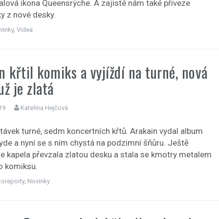
lová ikona Queensrÿche. A zajisté nám také přiveze
y z nové desky.
vinky
,
Videa
n křtil komiks a vyjíždí na turné, nová
už je zlatá
19
Kateřina Hejčová
ávek turné, sedm koncertních křtů. Arakain vydal album
Hyde a nyní se s ním chystá na podzimní šňůru. Ještě
le kapela převzala zlatou desku a stala se kmotry metalem
o komiksu.
toreporty
,
Novinky