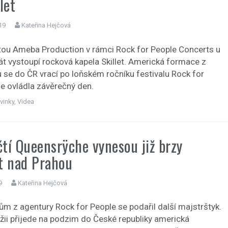
let
19
Kateřina Hejčová
tou Ameba Production v rámci Rock for People Concerts u
át vystoupí rocková kapela Skillet. Americká formace z
se do ČR vrací po loňském ročníku festivalu Rock for
de ovládla závěrečný den.
vinky
,
Videa
tí Queensrÿche vynesou již brzy
t nad Prahou
9
Kateřina Hejčová
ům z agentury Rock for People se podařil další majstrštyk.
ežii přijede na podzim do České republiky americká