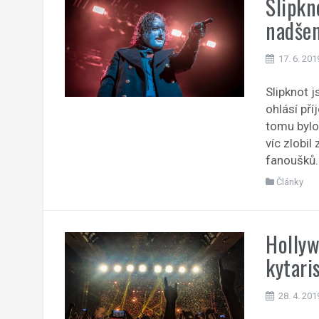
Slipkn
nadšen
17. 6. 201
Slipknot 
ohlásí pří
tomu bylo 
víc zlobil
fanoušků.
Články
Hollyw
kytari
28. 4. 201