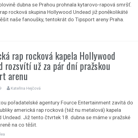
olovině dubna se Prahou prohnala kytarovo-rapová smršť.
rap rocková skupina Hollywood Undead již poněkolikáté
těšit naše fanoušky, tentokrát do Tipsport areny Praha.
ká rap rocková kapela Hollywood
 rozsvítí už za pár dní pražskou
rt arenu
9
Kateřina Hejčová
tou pořadatelské agentury Fource Entertainment zavítá do
ubliky americká rap rocková (též nu metalová) kapela
 Undead. Již tento čtvrtek 18. dubna se máme v pražské
reně na co těšit.
dea