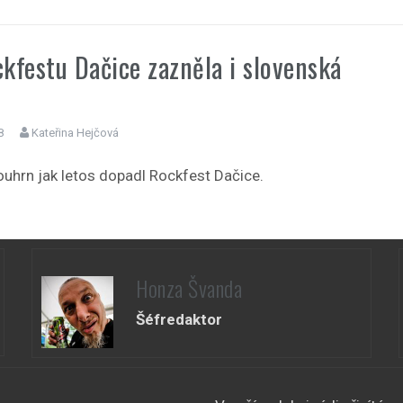
kfestu Dačice zazněla i slovenská
8
Kateřina Hejčová
ouhrn jak letos dopadl Rockfest Dačice.
Honza Švanda
Šéfredaktor