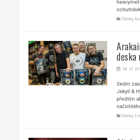
heavymeta
ochutnávk
Články
,
No
Arakai
deska 
18. 10. 20
Sedm zast
Jekyll & 
předtím a
načichléh
Články
,
Fo