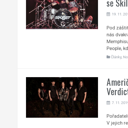
se Skil
19. 11. 20
Pod zášti
nás dvakr
Memphisu 
People, k
Články
,
No
Američ
Verdic
7. 11. 201
Pořadatel
V jejich r