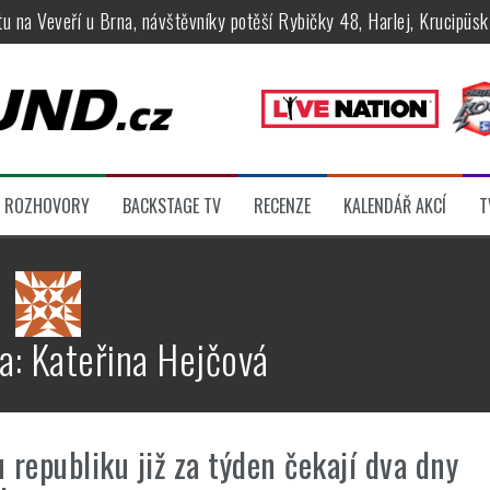
tu na Veveří u Brna, návštěvníky potěší Rybičky 48, Harlej, Krucipüsk 
velkém, zámeckou zahradu ovládli Dymytry, Krucipüsk, Tublatanka i Vi
ní Apocalyptica, legendární Root i s Big Bossem či velká párty s Gree
 System a Moonlight Haze probudili i poslední spáče, Freedom Call roz
rtovaly legendy Anthrax a Accept
ROZHOVORY
BACKSTAGE TV
RECENZE
KALENDÁŘ AKCÍ
T
féru legendárních Camden parties, propojí rockovou hudbu s uměním 
ra:
Kateřina Hejčová
 republiku již za týden čekají dva dny