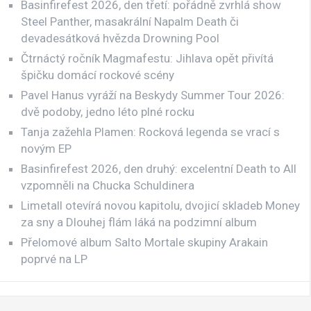
Basinfirefest 2026, den třetí: pořádně zvrhlá show
Steel Panther, masakrální Napalm Death či
devadesátková hvězda Drowning Pool
Čtrnáctý ročník Magmafestu: Jihlava opět přivítá
špičku domácí rockové scény
Pavel Hanus vyráží na Beskydy Summer Tour 2026:
dvě podoby, jedno léto plné rocku
Tanja zažehla Plamen: Rocková legenda se vrací s
novým EP
Basinfirefest 2026, den druhý: excelentní Death to All
vzpomněli na Chucka Schuldinera
Limetall otevírá novou kapitolu, dvojicí skladeb Money
za sny a Dlouhej flám láká na podzimní album
Přelomové album Salto Mortale skupiny Arakain
poprvé na LP