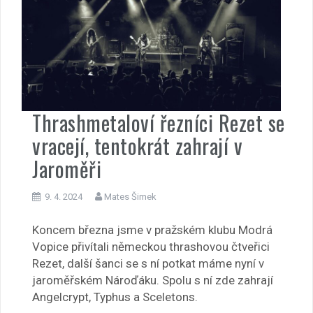
Thrashmetaloví řezníci Rezet se
vracejí, tentokrát zahrají v
Jaroměři
9. 4. 2024
Mates Šimek
Koncem března jsme v pražském klubu Modrá
Vopice přivítali německou thrashovou čtveřici
Rezet, další šanci se s ní potkat máme nyní v
jaroměřském Nároďáku. Spolu s ní zde zahrají
Angelcrypt, Typhus a Sceletons.