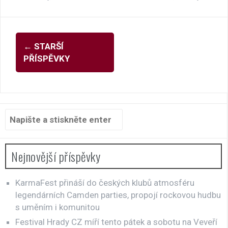
Navigace
←
STARŠÍ
pro
PŘÍSPĚVKY
příspěvky
Hledat:
Nejnovější příspěvky
KarmaFest přináší do českých klubů atmosféru
legendárních Camden parties, propojí rockovou hudbu
s uměním i komunitou
Festival Hrady CZ míří tento pátek a sobotu na Veveří