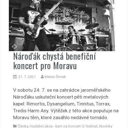
Nároďák chystá benefiční
koncert pro Moravu
21. 7. 2021
Mates Šimek
V sobotu 24. 7. se na zahrádce jaroměřského
Nároďáku uskuteční koncert pěti metalových
kapel: Rimortis, Dysangelium, Tinnitus, Torrax,
Tredis Harm Any. Výtěžek z této akce poputuje na
Moravu těm, které zasáhlo nedávné tornádo.
Články
,
Hudební akce - kam na koncert či festival
,
Novinky