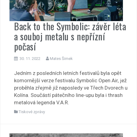
Back to the Symbolic: závěr léta
a souboj metalu s nepřízní
počasí
30. 11. 2022
Mates Šimek
Jedním z posledních letních festivalů byla opět
komornější verze festivalu Symbolic Open Air, jež
proběhla zřejmě již naposledy ve Třech Dvorech u
Kolína. Součástí pátečního line-upu byla i thrash
metalová legenda V.A.R.
Tiskové zprávy