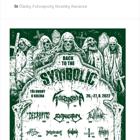
Články
,
Fotoreporty
,
Novinky
,
Recenze