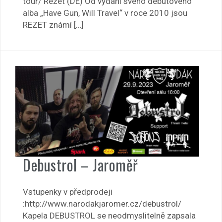
tour/ Rezet (DE) Od vydání svého debutového
alba „Have Gun, Will Travel“ v roce 2010 jsou
REZET známí […]
Debustrol – Jaroměř
Vstupenky v předprodeji
:http://www.narodakjaromer.cz/debustrol/
Kapela DEBUSTROL se neodmyslitelně zapsala