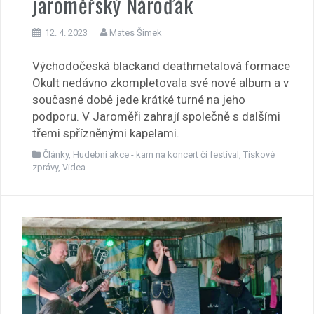
jaroměřský Nároďák
12. 4. 2023
Mates Šimek
Východočeská blackand deathmetalová formace
Okult nedávno zkompletovala své nové album a v
současné době jede krátké turné na jeho
podporu. V Jaroměři zahrají společně s dalšími
třemi spřízněnými kapelami.
Články
,
Hudební akce - kam na koncert či festival
,
Tiskové
zprávy
,
Videa