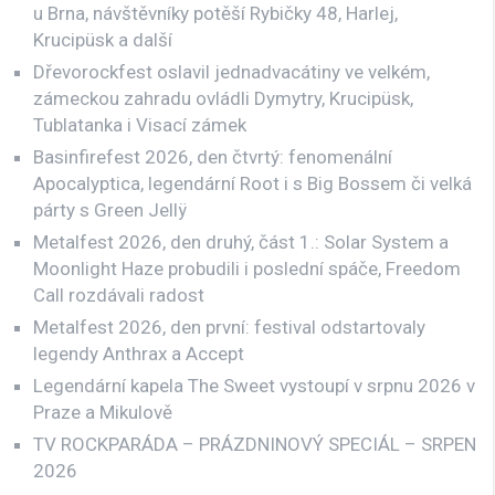
u Brna, návštěvníky potěší Rybičky 48, Harlej,
Krucipüsk a další
Dřevorockfest oslavil jednadvacátiny ve velkém,
zámeckou zahradu ovládli Dymytry, Krucipüsk,
Tublatanka i Visací zámek
Basinfirefest 2026, den čtvrtý: fenomenální
Apocalyptica, legendární Root i s Big Bossem či velká
párty s Green Jellÿ
Metalfest 2026, den druhý, část 1.: Solar System a
Moonlight Haze probudili i poslední spáče, Freedom
Call rozdávali radost
Metalfest 2026, den první: festival odstartovaly
legendy Anthrax a Accept
Legendární kapela The Sweet vystoupí v srpnu 2026 v
Praze a Mikulově
TV ROCKPARÁDA – PRÁZDNINOVÝ SPECIÁL – SRPEN
2026