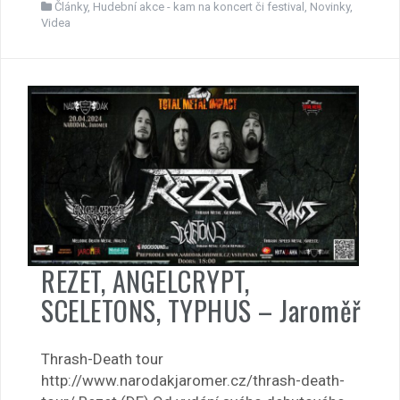
Články
,
Hudební akce - kam na koncert či festival
,
Novinky
,
Videa
REZET, ANGELCRYPT,
SCELETONS, TYPHUS – Jaroměř
Thrash-Death tour
http://www.narodakjaromer.cz/thrash-death-