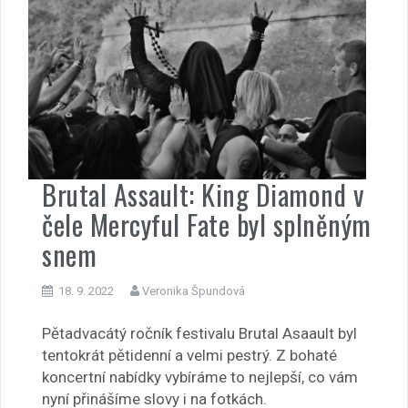
Brutal Assault: King Diamond v
čele Mercyful Fate byl splněným
snem
18. 9. 2022
Veronika Špundová
Pětadvacátý ročník festivalu Brutal Asaault byl
tentokrát pětidenní a velmi pestrý. Z bohaté
koncertní nabídky vybíráme to nejlepší, co vám
nyní přinášíme slovy i na fotkách.