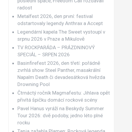
poslední spáče, Freedom Call rozdávali
radost
Metalfest 2026, den první: festival
odstartovaly legendy Anthrax a Accept
Legendární kapela The Sweet vystoupí v
srpnu 2026 v Praze a Mikulově
TV ROCKPARÁDA – PRÁZDNINOVÝ
SPECIÁL – SRPEN 2026
Basinfirefest 2026, den třetí: pořádně
zvrhlá show Steel Panther, masakrální
Napalm Death či devadesátková hvězda
Drowning Pool
Čtrnáctý ročník Magmafestu: Jihlava opět
přivítá špičku domácí rockové scény
Pavel Hanus vyráží na Beskydy Summer
Tour 2026: dvě podoby, jedno léto plné
rocku
Tanja zažehla Plamen: Rocková legenda