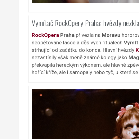
Vymítač RockOpery Praha: hvězdy nezkla
RockOpera
Praha
přivezla na
Moravu
hororo
neopětované lásce a děsivých rituálech
Vymít
strhující od začátku do konce. Hlavní hvězdy
K
nezastínily však méně známé kolegy jako
Mag
překvapila hereckým výkonem, ale hlavně zpěve
hořící kříže, ale i samopaly nebo tyč, u které s