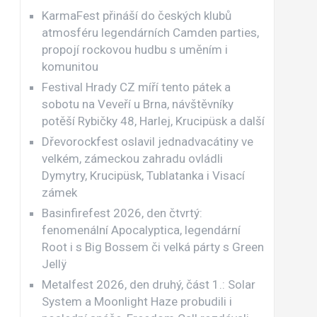
KarmaFest přináší do českých klubů
atmosféru legendárních Camden parties,
propojí rockovou hudbu s uměním i
komunitou
Festival Hrady CZ míří tento pátek a
sobotu na Veveří u Brna, návštěvníky
potěší Rybičky 48, Harlej, Krucipüsk a další
Dřevorockfest oslavil jednadvacátiny ve
velkém, zámeckou zahradu ovládli
Dymytry, Krucipüsk, Tublatanka i Visací
zámek
Basinfirefest 2026, den čtvrtý:
fenomenální Apocalyptica, legendární
Root i s Big Bossem či velká párty s Green
Jellÿ
Metalfest 2026, den druhý, část 1.: Solar
System a Moonlight Haze probudili i