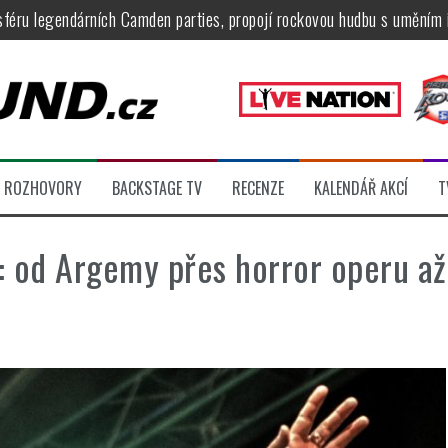
tu na Veveří u Brna, návštěvníky potěší Rybičky 48, Harlej, Krucipüsk 
velkém, zámeckou zahradu ovládli Dymytry, Krucipüsk, Tublatanka i Vi
ní Apocalyptica, legendární Root i s Big Bossem či velká párty s Gree
 System a Moonlight Haze probudili i poslední spáče, Freedom Call roz
ídli večer plný čistokrevného heavy metalu
ROZHOVORY
BACKSTAGE TV
RECENZE
KALENDÁŘ AKCÍ
T
féru legendárních Camden parties, propojí rockovou hudbu s uměním 
: od Argemy přes horror operu až