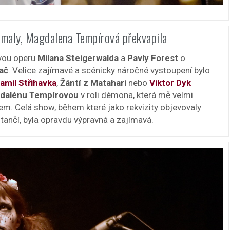
maly, Magdalena Tempírová překvapila
vou operu
Milana Steigerwalda
a
Pavly Forest
o
ač
. Velice zajímavé a scénicky náročné vystoupení bylo
amil Střihavka
,
Žántí z Matahari
nebo
Viktor Dyk
dalénu Tempírovou
v roli démona, která mě velmi
m. Celá show, během které jako rekvizity objevovaly
e tančí, byla opravdu výpravná a zajímavá.