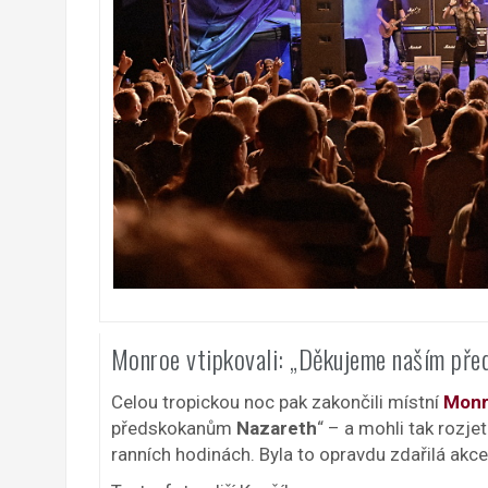
Monroe vtipkovali: „Děkujeme naším př
Celou tropickou noc pak zakončili místní
Monr
předskokanům
Nazareth
“ – a mohli tak rozj
ranních hodinách. Byla to opravdu zdařilá akce a