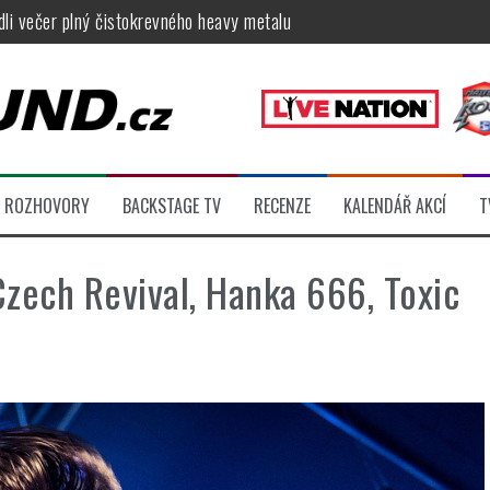
ídli večer plný čistokrevného heavy metalu
féru legendárních Camden parties, propojí rockovou hudbu s uměním 
tu na Veveří u Brna, návštěvníky potěší Rybičky 48, Harlej, Krucipüsk 
velkém, zámeckou zahradu ovládli Dymytry, Krucipüsk, Tublatanka i Vi
ní Apocalyptica, legendární Root i s Big Bossem či velká párty s Gree
ROZHOVORY
BACKSTAGE TV
RECENZE
KALENDÁŘ AKCÍ
T
 klip otevírá cestu k albu, Slížovici i turné
zech Revival, Hanka 666, Toxic