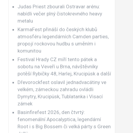
Judas Priest zbourali Ostravar arénu:
nabídli večer plný čistokrevného heavy
metalu
KarmaFest přináší do českých klubů
atmosféru legendárních Camden parties,
propojí rockovou hudbu s uměním i
komunitou
Festival Hrady CZ míří tento pátek a
sobotu na Veveří u Brna, návštěvníky
potěší Rybičky 48, Harlej, Krucipüsk a další
Dřevorockfest oslavil jednadvacátiny ve
velkém, zámeckou zahradu ovládli
Dymytry, Krucipüsk, Tublatanka i Visací
zámek
Basinfirefest 2026, den čtvrtý:
fenomenální Apocalyptica, legendární
Root i s Big Bossem či velká párty s Green