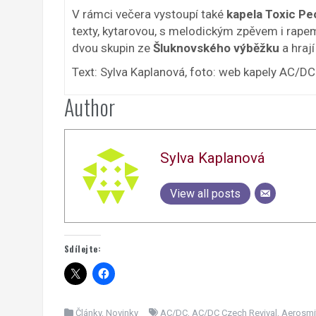
V rámci večera vystoupí také
kapela
Toxic Pe
texty, kytarovou, s melodickým zpěvem i rapem
dvou skupin ze
Šluknovského výběžku
a hrají
Text: Sylva Kaplanová, foto: web kapely AC/DC
Author
Sylva Kaplanová
View all posts
Sdílejte:
Články
,
Novinky
AC/DC
,
AC/DC Czech Revival
,
Aerosmi