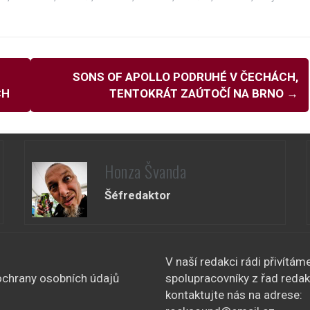
SONS OF APOLLO PODRUHÉ V ČECHÁCH,
CH
TENTOKRÁT ZAÚTOČÍ NA BRNO
→
Honza Švanda
Šéfredaktor
V naší redakci rádi přivítám
chrany osobních údajů
spolupracovníky z řad redak
kontaktujte nás na adrese: