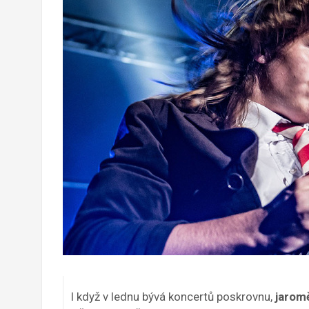
I když v lednu bývá koncertů poskrovnu,
jarom