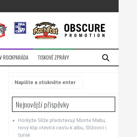
i komunitou
a další
sací zámek
n Jellÿ
V ROCKPARÁDA
TISKOVÉ ZPRÁVY
Hledat:
Nejnovější příspěvky
Horkýže Slíže představují Monte Mabu,
nový klip otevírá cestu k albu, Slížovici i
turné