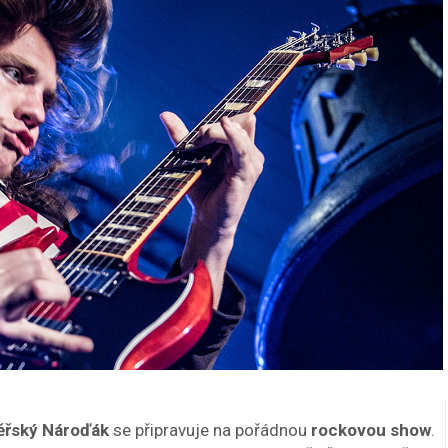
ěřský Nároďák
se připravuje na pořádnou
rockovou show
.