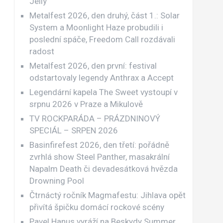
Jellÿ
Metalfest 2026, den druhý, část 1.: Solar
System a Moonlight Haze probudili i
poslední spáče, Freedom Call rozdávali
radost
Metalfest 2026, den první: festival
odstartovaly legendy Anthrax a Accept
Legendární kapela The Sweet vystoupí v
srpnu 2026 v Praze a Mikulově
TV ROCKPARÁDA – PRÁZDNINOVÝ
SPECIÁL – SRPEN 2026
Basinfirefest 2026, den třetí: pořádně
zvrhlá show Steel Panther, masakrální
Napalm Death či devadesátková hvězda
Drowning Pool
Čtrnáctý ročník Magmafestu: Jihlava opět
přivítá špičku domácí rockové scény
Pavel Hanus vyráží na Beskydy Summer