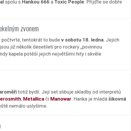
al
spolu s
Hankou 666
a
Toxic People
. Přijďte se dobře
pekelným zvonem
 počtvrté, tentokrát to bude
v sobotu 18. ledna
. Jejich
jsou již několik desetiletí pro rockery „povinnou
dy kapela potěší jejich největšími hity i skvěle
aroměři
totiž bydlí. Její set slibuje skladby od interpretů
erosmith
,
Metallica
či
Manowar
. Hanka je mladá
šikovná
ještě nemálo uslyšíme.
m