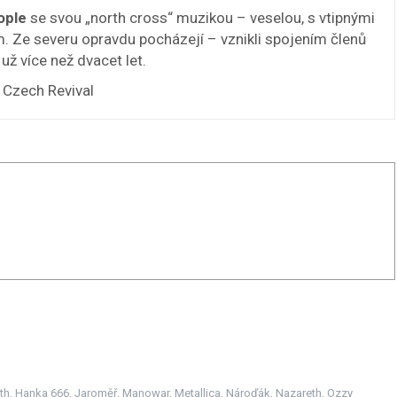
ople
se svou „north cross“ muzikou – veselou, s vtipnými
. Ze severu opravdu pocházejí – vznikli spojením členů
 už více než dvacet let.
 Czech Revival
th
,
Hanka 666
,
Jaroměř
,
Manowar
,
Metallica
,
Nároďák
,
Nazareth
,
Ozzy