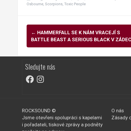
Osbourne
,
Scorpions
,
Toxic People
Navigace
←
HAMMERFALL SE K NÁM VRACEJÍ S
pro
BATTLE BEAST A SERIOUS BLACK V ZÁDE
příspěvky
Sledujte nás
Facebook
Instagram
ROCKSOUND ©
O nás
Jsme otevřeni spolupráci s kapelami
Zásady o
i pořadateli, tiskové zprávy a podněty