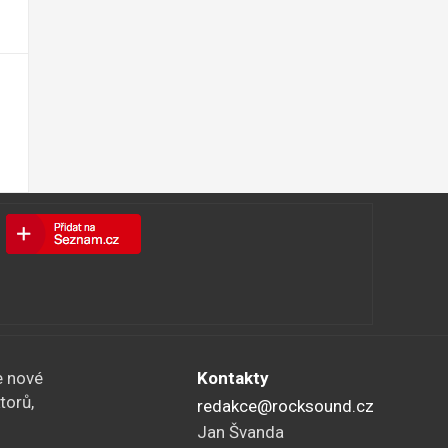
e nové
Kontakty
torů,
redakce@rocksound.cz
Jan Švanda