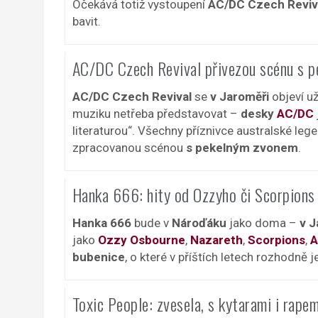
Očekává totiž vystoupení
AC/DC Czech Reviv
bavit.
AC/DC Czech Revival přivezou scénu s 
AC/DC Czech Revival
se
v Jaroměři
objeví už
muziku netřeba představovat –
desky
AC/DC
literaturou“. Všechny příznivce australské legen
zpracovanou scénou
s pekelným zvonem
.
Hanka 666: hity od Ozzyho či Scorpions
Hanka 666
bude v
Nároďáku
jako doma –
v J
jako
Ozzy Osbourne
,
Nazareth
,
Scorpions
,
A
bubenice
, o které v příštích letech rozhodně 
Toxic People: zvesela, s kytarami i rape