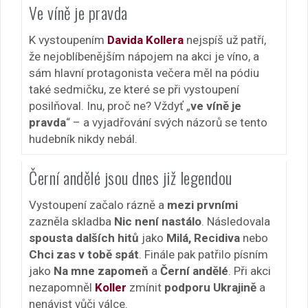
Ve víně je pravda
K vystoupením
Davida Kollera
nejspíš už patří,
že nejoblíbenějším nápojem na akci je víno, a
sám hlavní protagonista večera měl na pódiu
také sedmičku, ze které se při vystoupení
posilňoval. Inu, proč ne? Vždyť „
ve víně je
pravda
“ – a vyjadřování svých názorů se tento
hudebník nikdy nebál.
Černí andělé jsou dnes již legendou
Vystoupení začalo rázně a
mezi prvními
zazněla skladba
Nic není nastálo
. Následovala
spousta dalších hitů
jako
Milá, Recidiva
nebo
Chci zas v tobě spát
. Finále pak patřilo písním
jako
Na mne zapomeň
a
Černí andělé
. Při akci
nezapomněl
Koller
zmínit
podporu Ukrajině
a
nenávist vůči válce.