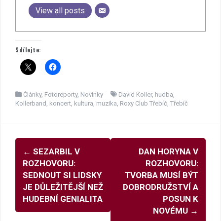
View all posts
Sdílejte:
Články
,
Fotoreporty
,
Novinky
David Koller
,
hudba
,
Kollerband
,
koncert
,
kultura
,
muzika
,
Roxy Club Třebíč
,
Třebíč
Navigace
←
SEZARBIL V
DAN HORYNA V
pro
ROZHOVORU:
ROZHOVORU:
příspěvky
SEDNOUT SI LIDSKY
TVORBA MUSÍ BÝT
JE DŮLEŽITĚJŠÍ NEŽ
DOBRODRUŽSTVÍ A
HUDEBNÍ GENIALITA
POSUN K
NOVÉMU
→