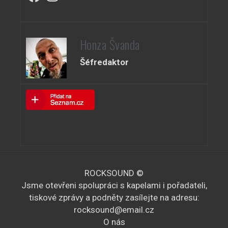
Honza Švanda
Šéfredaktor
ROCKSOUND ©
Jsme otevřeni spolupráci s kapelami i pořadateli,
tiskové zprávy a podněty zasílejte na adresu:
rocksound@email.cz
O nás