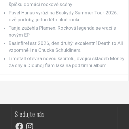
špičku domácí rockové scény
Pavel Hanus vyráží na Beskydy Summer Tour 2026:
dvě podoby, jedno léto plné rocku
Tanja zažehla Plamen: Rocková legenda se vrací s
novým EP
Basinfirefest 2026, den druhý: excelentní Death to All
vzpomněli na Chucka Schuldinera
Limetall otevírá novou kapitolu, dvojicí skladeb Money
za sny a Dlouhej flám láká na podzimní album
Sledujte nás
Facebook
Instagram