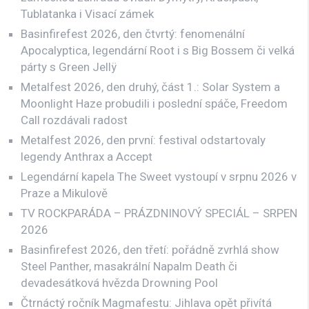
Tublatanka i Visací zámek
Basinfirefest 2026, den čtvrtý: fenomenální
Apocalyptica, legendární Root i s Big Bossem či velká
párty s Green Jellÿ
Metalfest 2026, den druhý, část 1.: Solar System a
Moonlight Haze probudili i poslední spáče, Freedom
Call rozdávali radost
Metalfest 2026, den první: festival odstartovaly
legendy Anthrax a Accept
Legendární kapela The Sweet vystoupí v srpnu 2026 v
Praze a Mikulově
TV ROCKPARÁDA – PRÁZDNINOVÝ SPECIÁL – SRPEN
2026
Basinfirefest 2026, den třetí: pořádně zvrhlá show
Steel Panther, masakrální Napalm Death či
devadesátková hvězda Drowning Pool
Čtrnáctý ročník Magmafestu: Jihlava opět přivítá