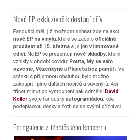
Nové EP exkluzivně k dostání dřív
Fanoušci měli již možnost sehnat zde na akci
nové EP na vinylu
, které se začalo
oficiálně
prodávat až 15. března
a je jen
v limitované
edici
. Na EP se prezentují
nové skladby
, které
vznikly v období covidu:
Pouta, My se vám
ozveme, Vězeňkyně
a
Planeta bez paměti
. Ve
stánku s příjemnou obsluhou bylo možno
zakoupit i plno dalších nosičů a suvenýrů. Asi
třicet minut po vystoupení pak odměnil
David
Koller
svoje fanoušky
autogramiádou
, kde
podepisoval desky a fotil se se svými příznivci.
Fotogalerie z třebíčského koncertu