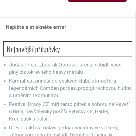
Hledat:
Nejnovější příspěvky
Judas Priest zbourali Ostravar arénu: nabídli večer
plný čistokrevného heavy metalu
KarmaFest přináší do českých klubů atmosféru
legendárních Camden parties, propojí rockovou hudbu
s uměním i komunitou
Festival Hrady CZ míří tento pátek a sobotu na Veveří
u Brna, návštěvníky potěší Rybičky 48, Harlej,
Krucipüsk a další
Dřevorockfest oslavil jednadvacátiny ve velkém,
zámeckou zahradu ovládli Dymytry, Krucipüsk,