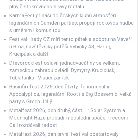
plný čistokrevného heavy metalu
KarmaFest přináší do českých klubů atmosféru
legendárních Camden parties, propojí rockovou hudbu
s uměním i komunitou
Festival Hrady CZ míří tento pátek a sobotu na Veveří
u Brna, návštěvníky potěší Rybičky 48, Harlej,
Krucipüsk a další
Dřevorockfest oslavil jednadvacátiny ve velkém,
zámeckou zahradu ovládli Dymytry, Krucipüsk,
Tublatanka i Visací zámek
Basinfirefest 2026, den čtvrtý: fenomenální
Apocalyptica, legendární Root i s Big Bossem či velká
párty s Green Jellÿ
Metalfest 2026, den druhý, část 1.: Solar System a
Moonlight Haze probudili i poslední spáče, Freedom
Call rozdávali radost
Metalfest 2026, den první: festival odstartovaly