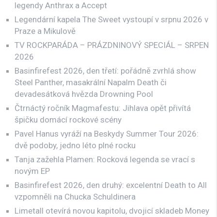
legendy Anthrax a Accept
Legendární kapela The Sweet vystoupí v srpnu 2026 v
Praze a Mikulově
TV ROCKPARÁDA – PRÁZDNINOVÝ SPECIÁL – SRPEN
2026
Basinfirefest 2026, den třetí: pořádně zvrhlá show
Steel Panther, masakrální Napalm Death či
devadesátková hvězda Drowning Pool
Čtrnáctý ročník Magmafestu: Jihlava opět přivítá
špičku domácí rockové scény
Pavel Hanus vyráží na Beskydy Summer Tour 2026:
dvě podoby, jedno léto plné rocku
Tanja zažehla Plamen: Rocková legenda se vrací s
novým EP
Basinfirefest 2026, den druhý: excelentní Death to All
vzpomněli na Chucka Schuldinera
Limetall otevírá novou kapitolu, dvojicí skladeb Money