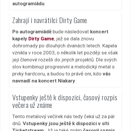
autogramiádu
.
Zahrají i navrátilci Dirty Game
Po autogramiádě
bude následovat
koncert
kapely
Dirty Game
, jež se dala znovu
dohromady po dlouhých dvanácti letech. Kapela
vznikla v roce 2003, o několik let později se však
její členové rozešli do jiných projektů. Dle svých
slov kombinují progresivní a melodický metal s
prvky hardcoru, a budou to právě oni, kdo
vás
navnadí na koncert Niakary
.
Vstupenky ještě k dispozici, časový rozpis
večera už známe
Tento metalový večírek nás tedy čeká už za pár
dnů.
Vstupenky jsou ještě k dispozici v síti
Ticketstream
. Již je také znám
časový rozpis