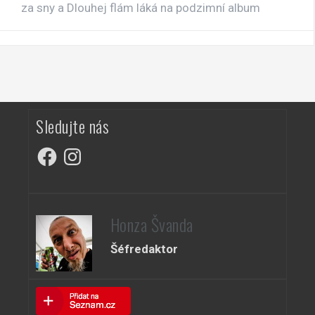
za sny a Dlouhej flám láká na podzimní album
Sledujte nás
Facebook
Instagram
Honza Švanda
Šéfredaktor