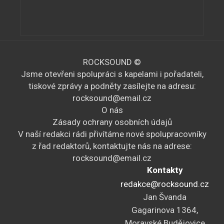
ROCKSOUND ©
Jsme otevřeni spolupráci s kapelami i pořadateli,
tiskové zprávy a podněty zasílejte na adresu:
rocksound@email.cz
O nás
Zásady ochrany osobních údajů
V naší redakci rádi přivítáme nové spolupracovníky
z řad redaktorů, kontaktujte nás na adrese:
rocksound@email.cz
Kontakty
redakce@rocksound.cz
Jan Švanda
Gagarinova 1364,
Moravské Budějovice