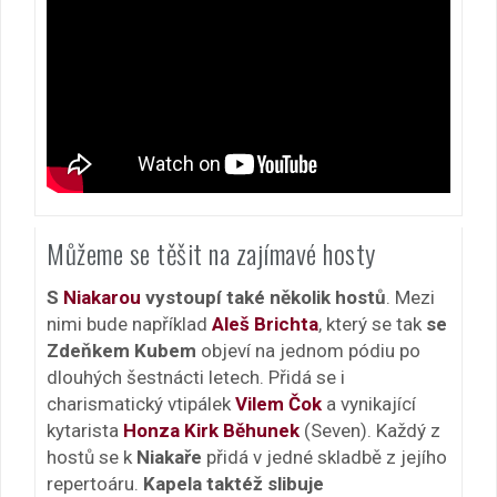
Můžeme se těšit na zajímavé hosty
S
Niakarou
vystoupí také několik hostů
. Mezi
nimi bude například
Aleš Brichta
, který se tak
se
Zdeňkem Kubem
objeví na jednom pódiu po
dlouhých šestnácti letech. Přidá se i
charismatický vtipálek
Vilem Čok
a vynikající
kytarista
Honza Kirk Běhunek
(Seven). Každý z
hostů se k
Niakaře
přidá v jedné skladbě z jejího
repertoáru.
Kapela taktéž slibuje