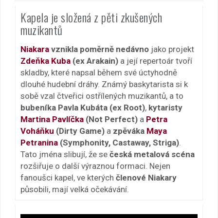
Kapela je složená z pěti zkušených
muzikantů
Niakara
vznikla poměrně nedávno
jako projekt
Zdeňka Kuba
(ex Arakain)
a její repertoár tvoří
skladby, které napsal během své úctyhodně
dlouhé hudební dráhy. Známý baskytarista si k
sobě vzal čtveřici ostřílených muzikantů, a to
bubeníka Pavla Kubáta (ex Root)
,
kytaristy
Martina Pavlíčka
(Not Perfect)
a
Petra
Voháňku
(Dirty Game)
a
zpěváka
Maya
Petranina
(Symphonity, Castaway, Striga)
.
Tato jména slibují, že se
česká metalová scéna
rozšiřuje o další výraznou formaci. Nejen
fanoušci kapel, ve kterých
členové Niakary
působili, mají velká očekávání.