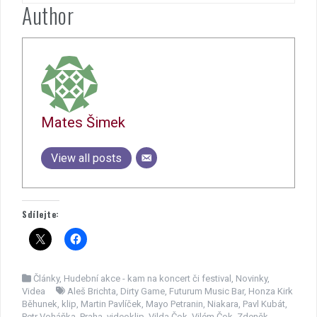
Author
Mates Šimek
View all posts
Sdílejte:
Články
,
Hudební akce - kam na koncert či festival
,
Novinky
,
Videa
Aleš Brichta
,
Dirty Game
,
Futurum Music Bar
,
Honza Kirk
Běhunek
,
klip
,
Martin Pavlíček
,
Mayo Petranin
,
Niakara
,
Pavl Kubát
,
Petr Voháňka
,
Praha
,
videoklip
,
Vilda Čok
,
Vilém Čok
,
Zdeněk