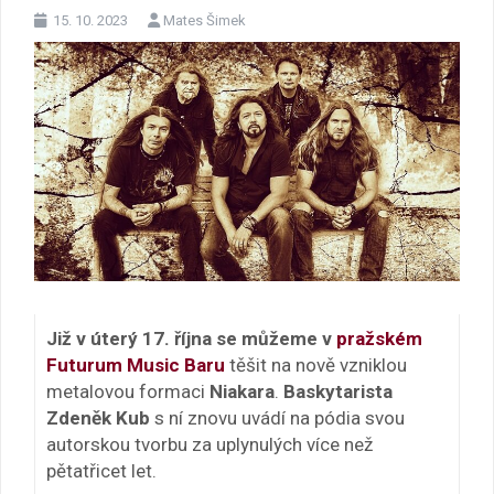
15. 10. 2023
Mates Šimek
Již v úterý 17. října se můžeme v
pražském
Futurum Music Baru
těšit na nově vzniklou
metalovou formaci
Niakara
.
Baskytarista
Zdeněk Kub
s ní znovu uvádí na pódia svou
autorskou tvorbu za uplynulých více než
pětatřicet let.