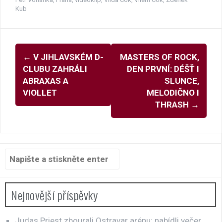
Kub
Navigace
←
V JIHLAVSKÉM D-
MASTERS OF ROCK,
pro
CLUBU ZAHRÁLI
DEN PRVNÍ: DÉŠŤ I
příspěvky
ABRAXAS A
SLUNCE,
VIOLLET
MELODIČNO I
THRASH
→
Hledat:
Nejnovější příspěvky
Judas Priest zbourali Ostravar arénu: nabídli večer