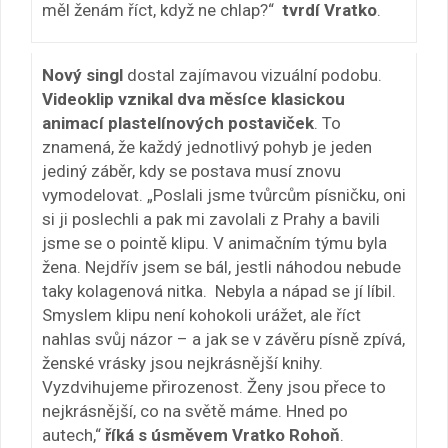
měl ženám říct, když ne chlap?“
tvrdí Vratko
.
Nový singl
dostal zajímavou vizuální podobu.
Videoklip vznikal dva měsíce klasickou
animací plastelínových postaviček
. To
znamená, že každý jednotlivý pohyb je jeden
jediný záběr, kdy se postava musí znovu
vymodelovat. „Poslali jsme tvůrcům písničku, oni
si ji poslechli a pak mi zavolali z Prahy a bavili
jsme se o pointě klipu. V animačním týmu byla
žena. Nejdřív jsem se bál, jestli náhodou nebude
taky kolagenová nitka. Nebyla a nápad se jí líbil.
Smyslem klipu není kohokoli urážet, ale říct
nahlas svůj názor – a jak se v závěru písně zpívá,
ženské vrásky jsou nejkrásnější knihy.
Vyzdvihujeme přirozenost. Ženy jsou přece to
nejkrásnější, co na světě máme. Hned po
autech,“
říká s úsměvem Vratko Rohoň
.