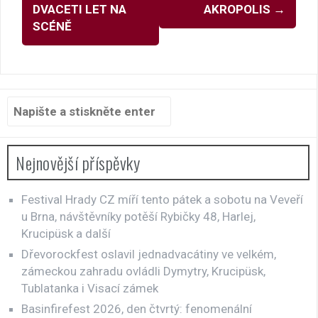
DVACETI LET NA
AKROPOLIS
→
SCÉNĚ
Hledat:
Nejnovější příspěvky
Festival Hrady CZ míří tento pátek a sobotu na Veveří
u Brna, návštěvníky potěší Rybičky 48, Harlej,
Krucipüsk a další
Dřevorockfest oslavil jednadvacátiny ve velkém,
zámeckou zahradu ovládli Dymytry, Krucipüsk,
Tublatanka i Visací zámek
Basinfirefest 2026, den čtvrtý: fenomenální