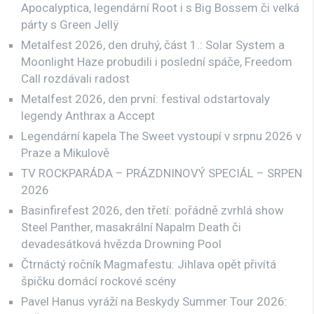
Apocalyptica, legendární Root i s Big Bossem či velká
párty s Green Jellÿ
Metalfest 2026, den druhý, část 1.: Solar System a
Moonlight Haze probudili i poslední spáče, Freedom
Call rozdávali radost
Metalfest 2026, den první: festival odstartovaly
legendy Anthrax a Accept
Legendární kapela The Sweet vystoupí v srpnu 2026 v
Praze a Mikulově
TV ROCKPARÁDA – PRÁZDNINOVÝ SPECIÁL – SRPEN
2026
Basinfirefest 2026, den třetí: pořádně zvrhlá show
Steel Panther, masakrální Napalm Death či
devadesátková hvězda Drowning Pool
Čtrnáctý ročník Magmafestu: Jihlava opět přivítá
špičku domácí rockové scény
Pavel Hanus vyráží na Beskydy Summer Tour 2026: