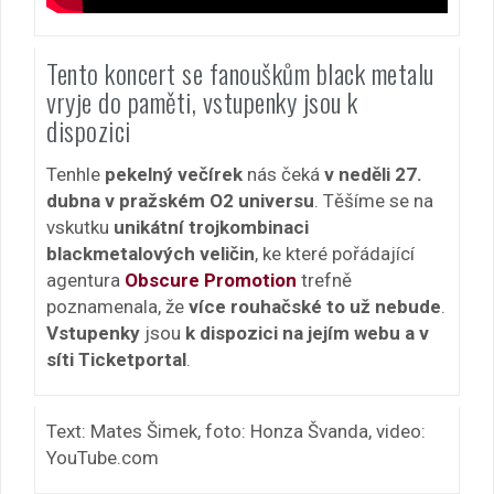
Tento koncert se fanouškům black metalu
vryje do paměti, vstupenky jsou k
dispozici
Tenhle
pekelný večírek
nás čeká
v neděli 27.
dubna v pražském O2 universu
. Těšíme se na
vskutku
unikátní trojkombinaci
blackmetalových veličin
, ke které pořádající
agentura
Obscure Promotion
trefně
poznamenala, že
více rouhačské to už nebude
.
Vstupenky
jsou
k dispozici na jejím webu a v
síti Ticketportal
.
Text: Mates Šimek, foto: Honza Švanda, video:
YouTube.com