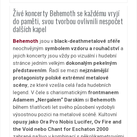
Živé koncerty Behemoth se každému vryjí
do paměti, svou tvorbou ovlivnili nespočet
dalších kapel
Behemoth
jsou v
black-deathmetalové sféře
neochvějným
symbolem vzdoru a rouhačství
a
jejich koncerty jsou vždy po vizuální i hudební
stránce jedním velkým
dokonalým pekelným
představením
. Řadí se mezi
nejznámější
protagonisty polské extrémní metalové
scény
, ze které vzešla celá řada hudebních
legend. V čele s charismatickým
frontmanem
Adamem „Nergalem“ Darskim
si
Behemoth
během třiatřiceti let svého působení vydobyli
výsostnou pozici na metalové scéně. Kultovní
opusy jako Ora Pro Nobis Lucifer, Ov Fire and
the Void nebo Chant for Eschaton 2000
zahrané naživo v kombinací s několikametrovými