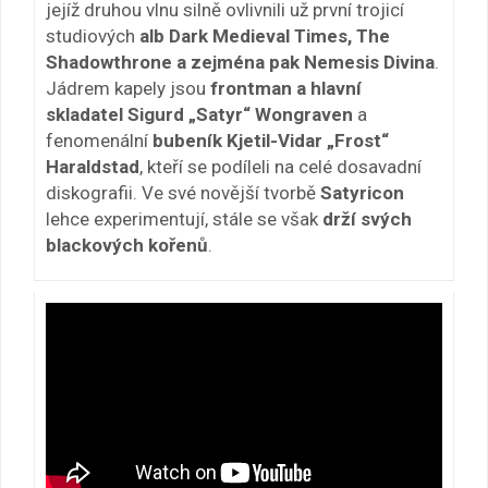
jejíž druhou vlnu silně ovlivnili už první trojicí
studiových
alb Dark Medieval Times, The
Shadowthrone a zejména pak Nemesis Divina
.
Jádrem kapely jsou
frontman a hlavní
skladatel Sigurd „Satyr“ Wongraven
a
fenomenální
bubeník Kjetil-Vidar „Frost“
Haraldstad
, kteří se podíleli na celé dosavadní
diskografii. Ve své novější tvorbě
Satyricon
lehce experimentují, stále se však
drží svých
blackových kořenů
.