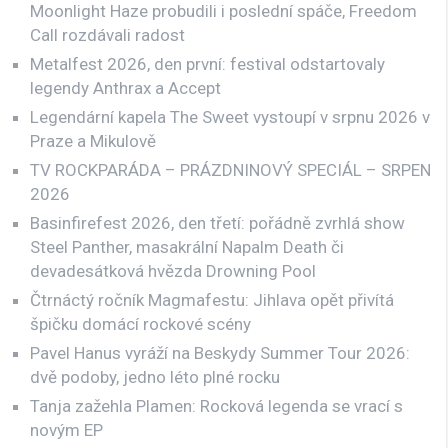
Moonlight Haze probudili i poslední spáče, Freedom
Call rozdávali radost
Metalfest 2026, den první: festival odstartovaly
legendy Anthrax a Accept
Legendární kapela The Sweet vystoupí v srpnu 2026 v
Praze a Mikulově
TV ROCKPARÁDA – PRÁZDNINOVÝ SPECIÁL – SRPEN
2026
Basinfirefest 2026, den třetí: pořádně zvrhlá show
Steel Panther, masakrální Napalm Death či
devadesátková hvězda Drowning Pool
Čtrnáctý ročník Magmafestu: Jihlava opět přivítá
špičku domácí rockové scény
Pavel Hanus vyráží na Beskydy Summer Tour 2026:
dvě podoby, jedno léto plné rocku
Tanja zažehla Plamen: Rocková legenda se vrací s
novým EP