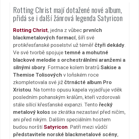
Rotting Christ mají dotažené nové album,
přidá se i další žánrová legenda Satyricon
Rotting Christ
, jedna z vůbec
prvních
blackmetalových formací
, šíří své
protikřesťanské poselství už téměř
čtyři dekády
.
Ve své tvorbě spojuje
temné a mohutné
blackové melodie s orchestrálními aranžemi a
silnými sbory
. Formace kolem bratrů
Sakise a
Themise Tolisových
v loňském roce
zkompletovala své již
čtrnácté album Pro
Xristou
. Na tomto opusu kapela vyjadřuje vděk
posledním pohanským králům, kteří vzdorovali
stále sílící křesťanské expanzi. Tento
řecký
metalový kolos
se zkrátka nezastaví před ničím,
ani před nikým. Dalším speciálním hostem
budou norští
Satyricon
. Patří mezi vůdčí
představitele norské blackmetalové scény
,