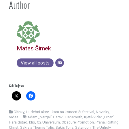
Author
Mates Šimek
View all posts
Sdílejte:
Články
,
Hudební akce - kam na koncert či festival
,
Novinky
,
Videa
Adam „Nergal“ Darski
,
Behemoth
,
Kjetil-Vidar „Frost“
Haraldstad
,
klip
,
O2 Universum
,
Obscure Promotion
,
Praha
,
Rotting
Christ
,
Sakis a Themis Tolis
,
Sakis Tolis
,
Satyricon
,
The Unholy