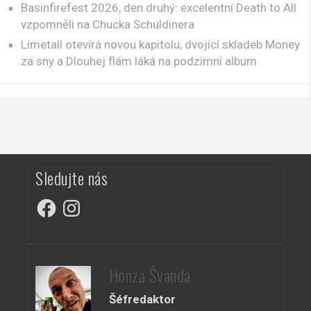
Basinfirefest 2026, den druhý: excelentní Death to All
vzpomněli na Chucka Schuldinera
Limetall otevírá novou kapitolu, dvojicí skladeb Money
za sny a Dlouhej flám láká na podzimní album
Sledujte nás
Facebook
Instagram
Honza Švanda
Šéfredaktor