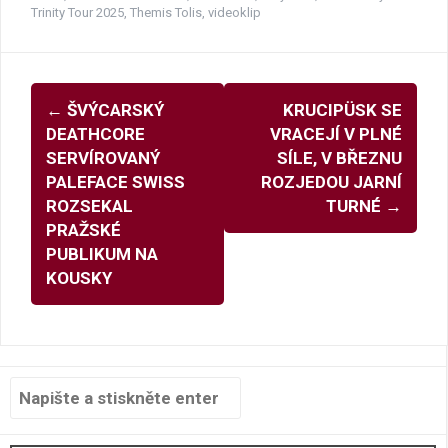
Trinity Tour 2025
,
Themis Tolis
,
videoklip
Navigace
←
ŠVÝCARSKÝ
KRUCIPÜSK SE
pro
DEATHCORE
VRACEJÍ V PLNÉ
příspěvky
SERVÍROVANÝ
SÍLE, V BŘEZNU
PALEFACE SWISS
ROZJEDOU JARNÍ
ROZSEKAL
TURNÉ
→
PRAŽSKÉ
PUBLIKUM NA
KOUSKY
Hledat: