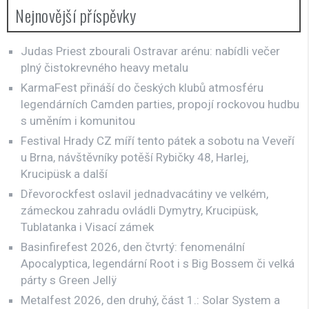
Nejnovější příspěvky
Judas Priest zbourali Ostravar arénu: nabídli večer
plný čistokrevného heavy metalu
KarmaFest přináší do českých klubů atmosféru
legendárních Camden parties, propojí rockovou hudbu
s uměním i komunitou
Festival Hrady CZ míří tento pátek a sobotu na Veveří
u Brna, návštěvníky potěší Rybičky 48, Harlej,
Krucipüsk a další
Dřevorockfest oslavil jednadvacátiny ve velkém,
zámeckou zahradu ovládli Dymytry, Krucipüsk,
Tublatanka i Visací zámek
Basinfirefest 2026, den čtvrtý: fenomenální
Apocalyptica, legendární Root i s Big Bossem či velká
párty s Green Jellÿ
Metalfest 2026, den druhý, část 1.: Solar System a