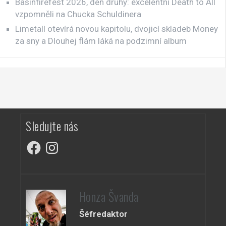
Basinfirefest 2026, den druhý: excelentní Death to All
vzpomněli na Chucka Schuldinera
Limetall otevírá novou kapitolu, dvojicí skladeb Money
za sny a Dlouhej flám láká na podzimní album
Sledujte nás
Facebook
Instagram
Honza Švanda
Šéfredaktor