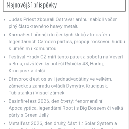
Nejnovější příspěvky
Judas Priest zbourali Ostravar arénu: nabídli večer
plný čistokrevného heavy metalu
KarmaFest přináší do českých klubů atmosféru
legendárních Camden parties, propojí rockovou hudbu
s uměním i komunitou
Festival Hrady CZ míří tento pátek a sobotu na Veveří
u Brna, návštěvníky potěší Rybičky 48, Harlej,
Krucipüsk a další
Dřevorockfest oslavil jednadvacátiny ve velkém,
zámeckou zahradu ovládli Dymytry, Krucipüsk,
Tublatanka i Visací zámek
Basinfirefest 2026, den čtvrtý: fenomenální
Apocalyptica, legendární Root i s Big Bossem či velká
párty s Green Jellÿ
Metalfest 2026, den druhý, část 1.: Solar System a