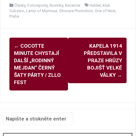
Články
,
Fotoreporty
,
Novinky
,
Recenze
Hulder
,
klub
Subzero
,
Lamp of Murmuur
,
Obscure Promotion
,
One of Nine
,
Praha
Navigace
←
COCOTTE
KAPELA 1914
pro
MINUTE CHYSTAJÍ
PŘEDSTAVILA V
příspěvky
DALŠÍ „RODINNÝ
PRAZE HRŮZY
MEJDAN“ ČERNÝ
BOJIŠŤ VELKÉ
ŠATY PÁRTY / ZLLO
VÁLKY
→
FEST
Hledat: