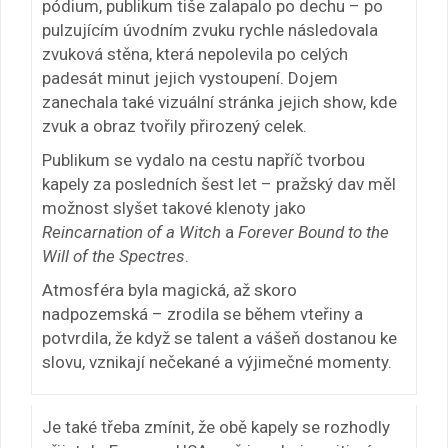
pódium, publikum tiše zalapalo po dechu – po
pulzujícím úvodním zvuku rychle následovala
zvuková stěna, která nepolevila po celých
padesát minut jejich vystoupení. Dojem
zanechala také vizuální stránka jejich show, kde
zvuk a obraz tvořily přirozený celek.
Publikum se vydalo na cestu napříč tvorbou
kapely za posledních šest let – pražský dav měl
možnost slyšet takové klenoty jako
Reincarnation of a Witch
a
Forever Bound to the
Will of the Spectres
.
Atmosféra byla magická, až skoro
nadpozemská – zrodila se během vteřiny a
potvrdila, že když se talent a vášeň dostanou ke
slovu, vznikají nečekané a výjimečné momenty.
Je také třeba zmínit, že obě kapely se rozhodly