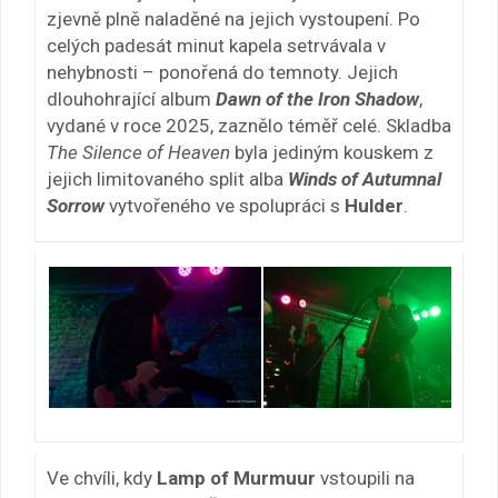
zjevně plně naladěné na jejich vystoupení. Po
celých padesát minut kapela setrvávala v
nehybnosti – ponořená do temnoty. Jejich
dlouhohrající album
Dawn of the Iron Shadow
,
vydané v roce 2025, zaznělo téměř celé. Skladba
The Silence of Heaven
byla jediným kouskem z
jejich limitovaného split alba
Winds of Autumnal
Sorrow
vytvořeného ve spolupráci s
Hulder
.
Ve chvíli, kdy
Lamp of Murmuur
vstoupili na