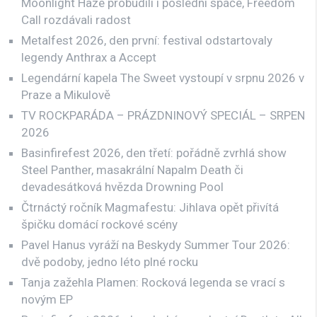
Moonlight Haze probudili i poslední spáče, Freedom
Call rozdávali radost
Metalfest 2026, den první: festival odstartovaly
legendy Anthrax a Accept
Legendární kapela The Sweet vystoupí v srpnu 2026 v
Praze a Mikulově
TV ROCKPARÁDA – PRÁZDNINOVÝ SPECIÁL – SRPEN
2026
Basinfirefest 2026, den třetí: pořádně zvrhlá show
Steel Panther, masakrální Napalm Death či
devadesátková hvězda Drowning Pool
Čtrnáctý ročník Magmafestu: Jihlava opět přivítá
špičku domácí rockové scény
Pavel Hanus vyráží na Beskydy Summer Tour 2026:
dvě podoby, jedno léto plné rocku
Tanja zažehla Plamen: Rocková legenda se vrací s
novým EP