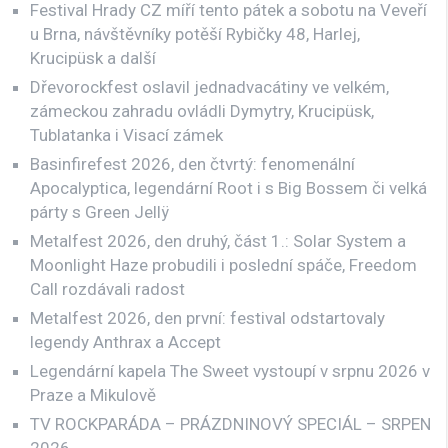
Festival Hrady CZ míří tento pátek a sobotu na Veveří
u Brna, návštěvníky potěší Rybičky 48, Harlej,
Krucipüsk a další
Dřevorockfest oslavil jednadvacátiny ve velkém,
zámeckou zahradu ovládli Dymytry, Krucipüsk,
Tublatanka i Visací zámek
Basinfirefest 2026, den čtvrtý: fenomenální
Apocalyptica, legendární Root i s Big Bossem či velká
párty s Green Jellÿ
Metalfest 2026, den druhý, část 1.: Solar System a
Moonlight Haze probudili i poslední spáče, Freedom
Call rozdávali radost
Metalfest 2026, den první: festival odstartovaly
legendy Anthrax a Accept
Legendární kapela The Sweet vystoupí v srpnu 2026 v
Praze a Mikulově
TV ROCKPARÁDA – PRÁZDNINOVÝ SPECIÁL – SRPEN
2026