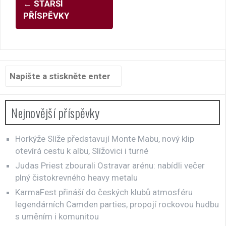
←
STARŠÍ
pro
PŘÍSPĚVKY
příspěvky
Hledat:
Nejnovější příspěvky
Horkýže Slíže představují Monte Mabu, nový klip
otevírá cestu k albu, Slížovici i turné
Judas Priest zbourali Ostravar arénu: nabídli večer
plný čistokrevného heavy metalu
KarmaFest přináší do českých klubů atmosféru
legendárních Camden parties, propojí rockovou hudbu
s uměním i komunitou