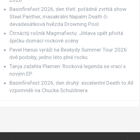
Basinfirefest 2026, den třetí: pořádně zvrhlá show
Steel Panther, masakrální Napalm Death či
devadesátková hvězda Drowning Pool
Čtrnáctý ročník Magmafestu: Jihlava opět přivítá
špičku domácí rockové scény
Pavel Hanus vyráží na Beskydy Summer Tour 2026:
dvě podoby, jedno léto plné rocku
Tanja zažehla Plamen: Rocková legenda se vrací s
novým EP
Basinfirefest 2026, den druhý: excelentní Death to All
vzpomněli na Chucka Schuldinera