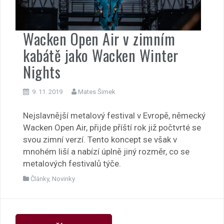
Wacken Open Air v zimním
kabátě jako Wacken Winter
Nights
9. 11. 2019
Mates Šimek
Nejslavnější metalový festival v Evropě, německý
Wacken Open Air, přijde příští rok již počtvrté se
svou zimní verzí. Tento koncept se však v
mnohém liší a nabízí úplně jiný rozměr, co se
metalových festivalů týče.
Články
,
Novinky
Navigace