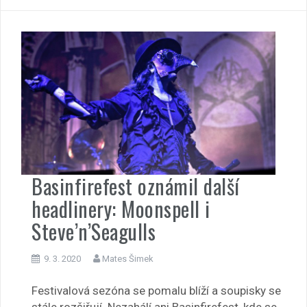
Basinfirefest oznámil další
headlinery: Moonspell i
Steve’n’Seagulls
9. 3. 2020
Mates Šimek
Festivalová sezóna se pomalu blíží a soupisky se