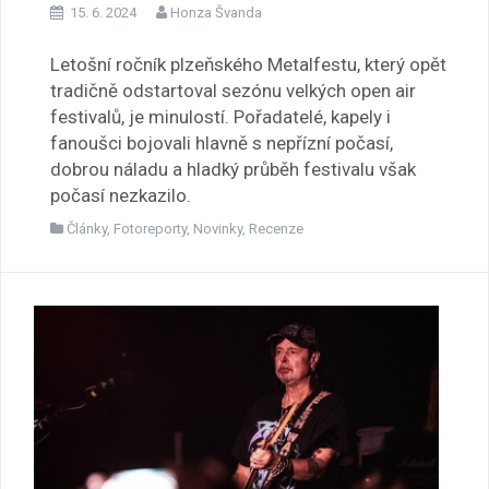
15. 6. 2024
Honza Švanda
Letošní ročník plzeňského Metalfestu, který opět
tradičně odstartoval sezónu velkých open air
festivalů, je minulostí. Pořadatelé, kapely i
fanoušci bojovali hlavně s nepřízní počasí,
dobrou náladu a hladký průběh festivalu však
počasí nezkazilo.
Články
,
Fotoreporty
,
Novinky
,
Recenze