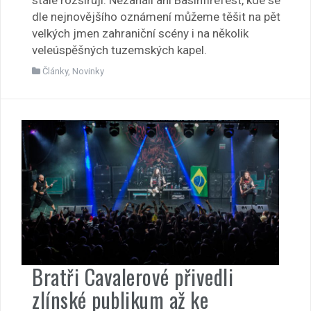
stále rozšiřují. Nezahálí ani Basinfirefest, kde se
dle nejnovějšího oznámení můžeme těšit na pět
velkých jmen zahraniční scény i na několik
veleúspěšných tuzemských kapel.
Články
,
Novinky
Bratři Cavalerové přivedli
zlínské publikum až ke