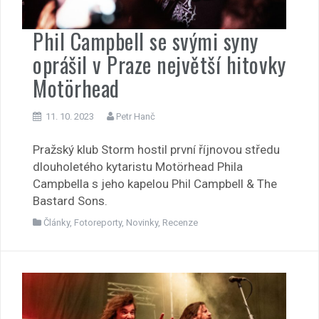
Phil Campbell se svými syny
oprášil v Praze největší hitovky
Motörhead
11. 10. 2023
Petr Hanč
Pražský klub Storm hostil první říjnovou středu
dlouholetého kytaristu Motörhead Phila
Campbella s jeho kapelou Phil Campbell & The
Bastard Sons.
Články
,
Fotoreporty
,
Novinky
,
Recenze