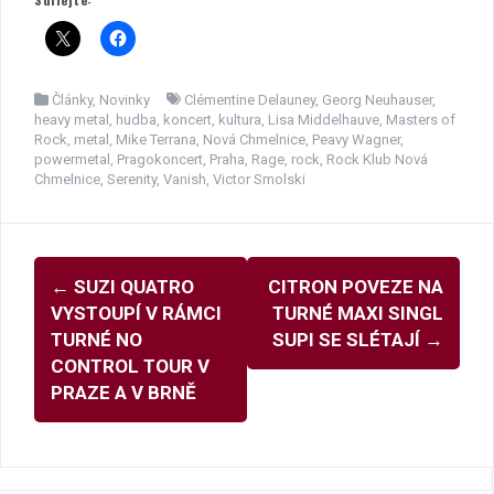
Články
,
Novinky
Clémentine Delauney
,
Georg Neuhauser
,
heavy metal
,
hudba
,
koncert
,
kultura
,
Lisa Middelhauve
,
Masters of
Rock
,
metal
,
Mike Terrana
,
Nová Chmelnice
,
Peavy Wagner
,
powermetal
,
Pragokoncert
,
Praha
,
Rage
,
rock
,
Rock Klub Nová
Chmelnice
,
Serenity
,
Vanish
,
Victor Smolski
Navigace
←
SUZI QUATRO
CITRON POVEZE NA
pro
VYSTOUPÍ V RÁMCI
TURNÉ MAXI SINGL
příspěvky
TURNÉ NO
SUPI SE SLÉTAJÍ
→
CONTROL TOUR V
PRAZE A V BRNĚ