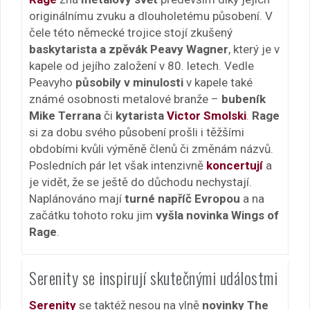
originálnímu zvuku a dlouholetému působení. V
čele této německé trojice stojí zkušený
baskytarista a zpěvák Peavy Wagner
, který je v
kapele od jejího založení v 80. letech. Vedle
Peavyho
působily v minulosti
v kapele také
známé osobnosti metalové branže –
bubeník
Mike Terrana
či
kytarista
Victor Smolski
.
Rage
si za dobu svého působení prošli i těžšími
obdobími kvůli výměně členů či změnám názvů.
Posledních pár let však intenzivně
koncertují
a
je vidět, že se ještě do důchodu nechystají.
Naplánováno mají
turné napříč Evropou
a na
začátku tohoto roku jim
vyšla novinka Wings of
Rage
.
Serenity se inspirují skutečnými událostmi
Serenity
se taktéž nesou na vlně
novinky The