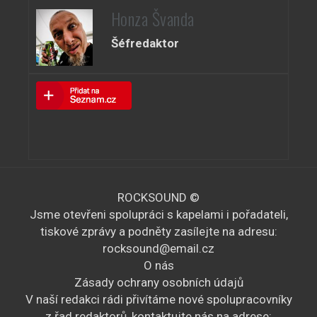
Honza Švanda
Šéfredaktor
ROCKSOUND ©
Jsme otevřeni spolupráci s kapelami i pořadateli,
tiskové zprávy a podněty zasílejte na adresu:
rocksound@email.cz
O nás
Zásady ochrany osobních údajů
V naší redakci rádi přivítáme nové spolupracovníky
z řad redaktorů, kontaktujte nás na adrese: