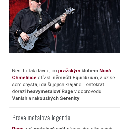
Není to tak dávno, co
pražským
klubem
Nová
Chmelnice
otřásli
němečtí Equilibrium
, a už se
sem chystají další jejich krajané. Tentokrát
dorazí
heavymetaloví Rage
v doprovodu
Vanish
a
rakouských Serenity
.
Pravá metalová legenda
Rage
zná
metalový svět
především díky jejich