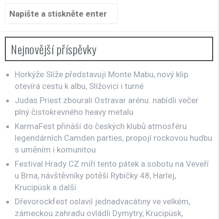
Hledat:
Nejnovější příspěvky
Horkýže Slíže představují Monte Mabu, nový klip
otevírá cestu k albu, Slížovici i turné
Judas Priest zbourali Ostravar arénu: nabídli večer
plný čistokrevného heavy metalu
KarmaFest přináší do českých klubů atmosféru
legendárních Camden parties, propojí rockovou hudbu
s uměním i komunitou
Festival Hrady CZ míří tento pátek a sobotu na Veveří
u Brna, návštěvníky potěší Rybičky 48, Harlej,
Krucipüsk a další
Dřevorockfest oslavil jednadvacátiny ve velkém,
zámeckou zahradu ovládli Dymytry, Krucipüsk,