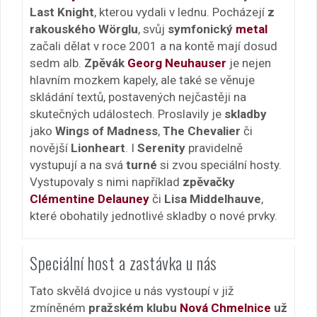
Last Knight
, kterou vydali v lednu. Pocházejí
z
rakouského Wörglu
, svůj
symfonický
metal
začali dělat v roce 2001 a na kontě mají dosud
sedm alb.
Zpěvák
Georg Neuhauser
je nejen
hlavním mozkem kapely, ale také se věnuje
skládání textů, postavených nejčastěji na
skutečných událostech. Proslavily je
skladby
jako
Wings of Madness
,
The Chevalier
či
novější
Lionheart
. I
Serenity
pravidelně
vystupují a na svá
turné
si zvou speciální hosty.
Vystupovaly s nimi například
zpěvačky
Clémentine Delauney
či
Lisa Middelhauve
,
které obohatily jednotlivé skladby o nové prvky.
Speciální host a zastávka u nás
Tato skvělá dvojice u nás vystoupí v již
zmíněném
pražském klubu
Nová Chmelnice
už