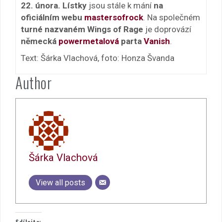
22. února. Lístky
jsou stále k mání
na
oficiálním webu
mastersofrock
. Na společném
turné nazvaném Wings of Rage
je doprovází
německá
powermetalová
parta
Vanish
.
Text: Šárka Vlachová, foto: Honza Švanda
Author
Šárka Vlachová
View all posts
Sdílejte: