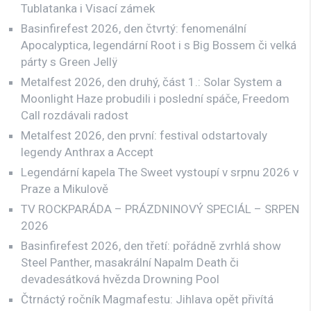
Tublatanka i Visací zámek
Basinfirefest 2026, den čtvrtý: fenomenální
Apocalyptica, legendární Root i s Big Bossem či velká
párty s Green Jellÿ
Metalfest 2026, den druhý, část 1.: Solar System a
Moonlight Haze probudili i poslední spáče, Freedom
Call rozdávali radost
Metalfest 2026, den první: festival odstartovaly
legendy Anthrax a Accept
Legendární kapela The Sweet vystoupí v srpnu 2026 v
Praze a Mikulově
TV ROCKPARÁDA – PRÁZDNINOVÝ SPECIÁL – SRPEN
2026
Basinfirefest 2026, den třetí: pořádně zvrhlá show
Steel Panther, masakrální Napalm Death či
devadesátková hvězda Drowning Pool
Čtrnáctý ročník Magmafestu: Jihlava opět přivítá