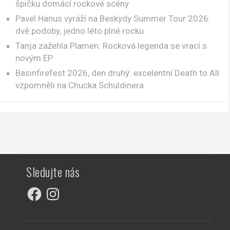
špičku domácí rockové scény
Pavel Hanus vyráží na Beskydy Summer Tour 2026:
dvě podoby, jedno léto plné rocku
Tanja zažehla Plamen: Rocková legenda se vrací s
novým EP
Basinfirefest 2026, den druhý: excelentní Death to All
vzpomněli na Chucka Schuldinera
Sledujte nás
Facebook
Instagram