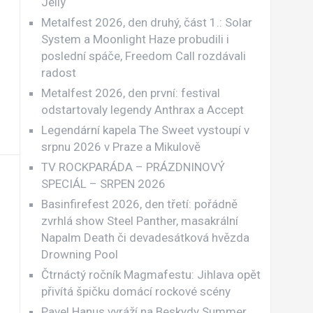
Jellÿ
Metalfest 2026, den druhý, část 1.: Solar
System a Moonlight Haze probudili i
poslední spáče, Freedom Call rozdávali
radost
Metalfest 2026, den první: festival
odstartovaly legendy Anthrax a Accept
Legendární kapela The Sweet vystoupí v
srpnu 2026 v Praze a Mikulově
TV ROCKPARÁDA – PRÁZDNINOVÝ
SPECIÁL – SRPEN 2026
Basinfirefest 2026, den třetí: pořádně
zvrhlá show Steel Panther, masakrální
Napalm Death či devadesátková hvězda
Drowning Pool
Čtrnáctý ročník Magmafestu: Jihlava opět
přivítá špičku domácí rockové scény
Pavel Hanus vyráží na Beskydy Summer