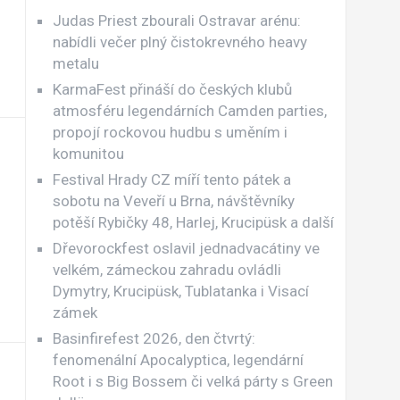
Judas Priest zbourali Ostravar arénu:
nabídli večer plný čistokrevného heavy
metalu
KarmaFest přináší do českých klubů
atmosféru legendárních Camden parties,
propojí rockovou hudbu s uměním i
komunitou
Festival Hrady CZ míří tento pátek a
sobotu na Veveří u Brna, návštěvníky
potěší Rybičky 48, Harlej, Krucipüsk a další
Dřevorockfest oslavil jednadvacátiny ve
velkém, zámeckou zahradu ovládli
Dymytry, Krucipüsk, Tublatanka i Visací
zámek
Basinfirefest 2026, den čtvrtý:
fenomenální Apocalyptica, legendární
Root i s Big Bossem či velká párty s Green