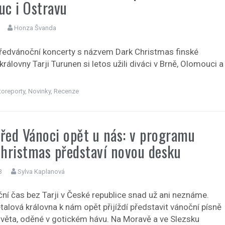
c i Ostravu
Honza Švanda
předvánoční koncerty s názvem Dark Christmas finské
rálovny Tarji Turunen si letos užili diváci v Brně, Olomouci a
toreporty
,
Novinky
,
Recenze
před Vánoci opět u nás: v programu
hristmas představí novou desku
3
Sylva Kaplanová
ní čas bez Tarji v České republice snad už ani neznáme.
alová královna k nám opět přijíždí představit vánoční písně
světa, oděné v gotickém hávu. Na Moravě a ve Slezsku