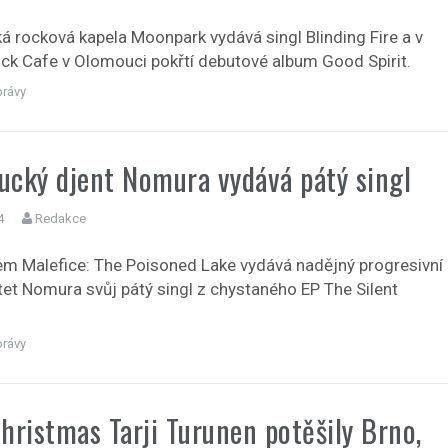
 rocková kapela Moonpark vydává singl Blinding Fire a v
ck Cafe v Olomouci pokřtí debutové album Good Spirit.
právy
cký djent Nomura vydává pátý singl
4
Redakce
m Malefice: The Poisoned Lake vydává nadějný progresivní
ntet Nomura svůj pátý singl z chystaného EP The Silent
právy
hristmas Tarji Turunen potěšily Brno,