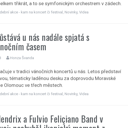
celkem třikrát, a to se symfonickým orchestrem v zádech.
dební akce - kam na koncert či festival
,
Novinky
,
Videa
zůstává u nás nadále spjatá s
ánočním časem
3
Honza Švanda
ačuje v tradici vánočních koncertů u nás. Letos představí
vou, tématicky laděnou desku za doprovodu Moravské
ie Olomouc ve třech městech.
dební akce - kam na koncert či festival
,
Novinky
,
Videa
endrix a Fulvio Feliçiano Band v