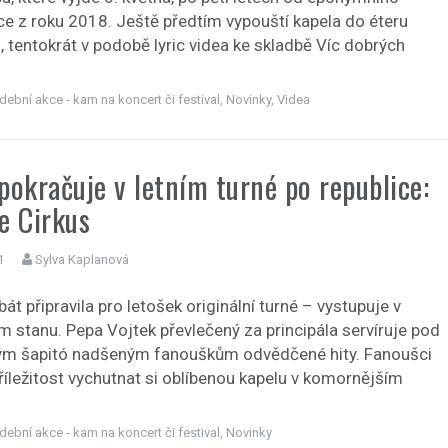
e z roku 2018. Ještě předtím vypouští kapela do éteru
l, tentokrát v podobě lyric videa ke skladbě Víc dobrých
dební akce - kam na koncert či festival
,
Novinky
,
Videa
pokračuje v letním turné po republice:
e Cirkus
1
Sylva Kaplanová
át připravila pro letošek originální turné – vystupuje v
m stanu. Pepa Vojtek převlečený za principála servíruje pod
m šapitó nadšeným fanouškům odvědčené hity. Fanoušci
říležitost vychutnat si oblíbenou kapelu v komornějším
dební akce - kam na koncert či festival
,
Novinky