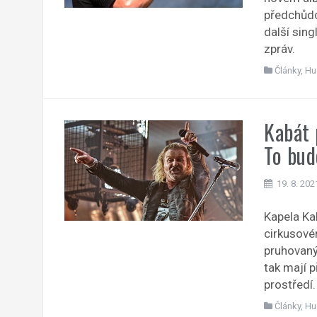
předchůdc
další sing
zpráv.
Články
,
Hu
Kabát 
To bud
19. 8. 202
Kapela Kab
cirkusové
pruhovaný
tak mají p
prostředí.
Články
,
Hu