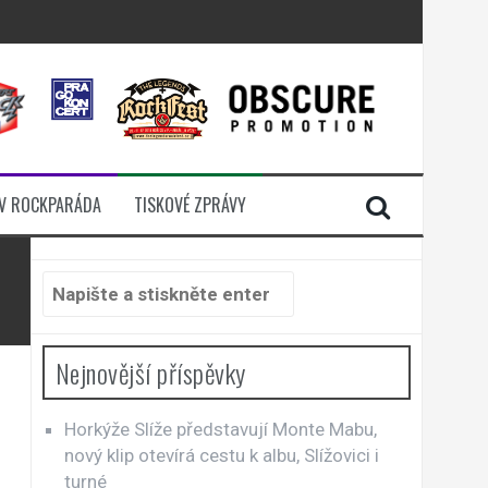
i komunitou
a další
sací zámek
n Jellÿ
V ROCKPARÁDA
TISKOVÉ ZPRÁVY
Hledat:
Nejnovější příspěvky
Horkýže Slíže představují Monte Mabu,
nový klip otevírá cestu k albu, Slížovici i
turné