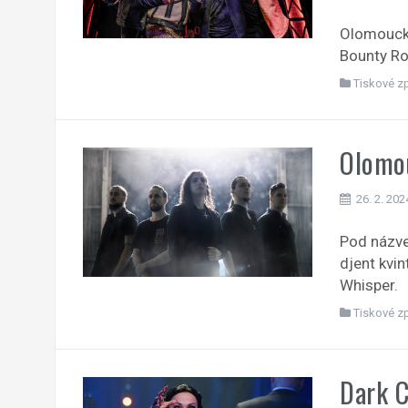
Olomoucká
Bounty Ro
Tiskové z
Olomou
26. 2. 202
Pod názve
djent kvi
Whisper.
Tiskové z
Dark C