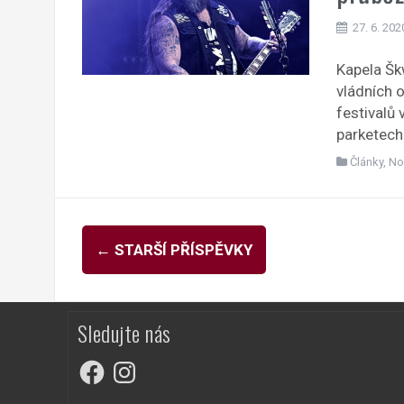
27. 6. 202
Kapela Šk
vládních 
festivalů 
parketech
Články
,
No
Navigace
←
STARŠÍ PŘÍSPĚVKY
pro
příspěvky
Sledujte nás
Facebook
Instagram