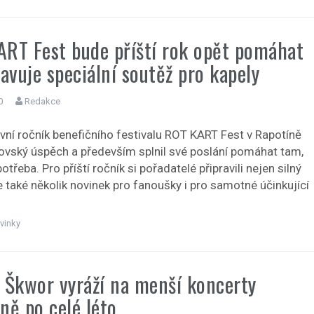
RT Fest bude příští rok opět pomáhat
ravuje speciální soutěž pro kapely
0
Redakce
rvní ročník benefičního festivalu ROT KART Fest v Rapotíně
brovský úspěch a především splnil své poslání pomáhat tam,
potřeba. Pro příští ročník si pořadatelé připravili nejen silný
le také několik novinek pro fanoušky i pro samotné účinkující
vinky
 Škwor vyráží na menší koncerty
ně po celé léto