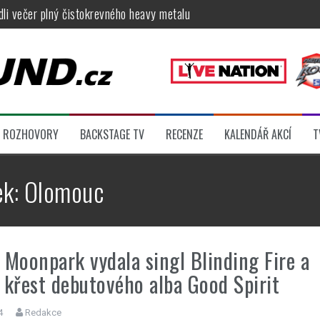
ídli večer plný čistokrevného heavy metalu
féru legendárních Camden parties, propojí rockovou hudbu s uměním 
tu na Veveří u Brna, návštěvníky potěší Rybičky 48, Harlej, Krucipüsk 
velkém, zámeckou zahradu ovládli Dymytry, Krucipüsk, Tublatanka i Vi
ní Apocalyptica, legendární Root i s Big Bossem či velká párty s Gree
ROZHOVORY
BACKSTAGE TV
RECENZE
KALENDÁŘ AKCÍ
T
 klip otevírá cestu k albu, Slížovici i turné
ek:
Olomouc
 Moonpark vydala singl Blinding Fire a
 křest debutového alba Good Spirit
4
Redakce