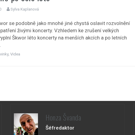
0
Sylva Kaplanová
wor se podobně jako mnohé jiné chystá oslavit rozvolnění
opatření živými koncerty. Vzhledem ke zrušení velkých
vyplní Škwor léto koncerty na menších akcích a po letních
.
vinky
,
Videa
Honza Švanda
Šéfredaktor