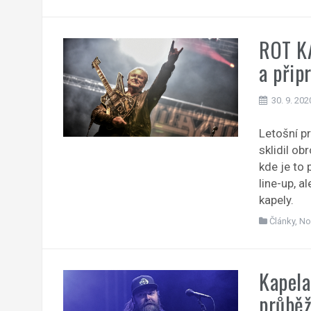
ROT KA
a přip
30. 9. 202
Letošní p
sklidil o
kde je to 
line-up, a
kapely.
Články
,
No
Kapela
průběž