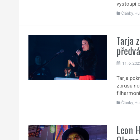
vystoupí 
Články
,
Hu
Tarja 
předv
11. 6. 202
Tarja pokr
zbrusu no
filharmon
Články
,
Hu
Leon H