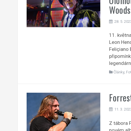
Olomou
Woods
28. 5. 202
11. květn
Leon Hendr
Feliçiano
připomínk
legendárn
Články
,
Fo
Forres
11. 3. 202
Z tábora F
novém alb