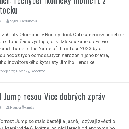
ci: nechyběl ikonický moment z
tocku
3
Sylva Kaplanová
a zahrál v Olomouci v Bounty Rock Café americký hudebník
ix, toho času vystupující s italskou kapelou Fulvio
 Band. Turné In the Name of Jimi Tour 2023 bylo
ou nedožitých osmdesátých narozenin jeho bratra,
ího inovátorského kytaristy Jimiho Hendrixe.
toreporty
,
Novinky
,
Recenze
t Jump nesou Více dobrých zpráv
3
Honza Švanda
orrest Jump se stále častěji a jasněji ozývají zvěsti o
u, které vyjde 6. května, po pěti letech od eponymního