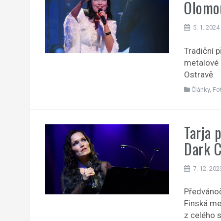
Olomou
5. 1. 2024
Tradiční 
metalové k
Ostravě.
Články
,
Fo
Tarja 
Dark C
7. 12. 202
Předvánoč
Finská met
z celého 