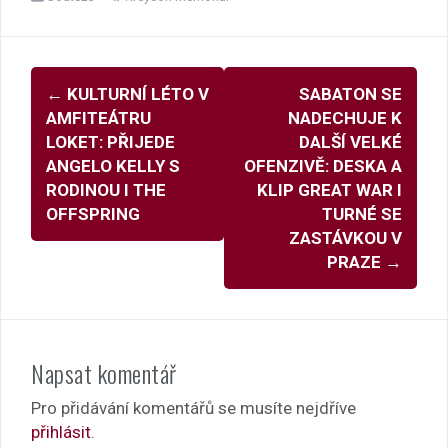
Navigace
←
KULTURNÍ LÉTO V
SABATON SE
pro
AMFITEÁTRU
NADECHUJE K
příspěvky
LOKET: PŘIJEDE
DALŠÍ VELKÉ
ANGELO KELLY S
OFENZIVĚ: DESKA A
RODINOU I THE
KLIP GREAT WAR I
OFFSPRING
TURNÉ SE
ZASTÁVKOU V
PRAZE
→
Napsat komentář
Pro přidávání komentářů se musíte nejdříve
přihlásit
.