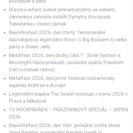
Krucipüsk a další
Dřevorockfest oslavil jednadvacátiny ve velkém,
zámeckou zahradu ovládli Dymytry, Krucipüsk,
Tublatanka i Visací zámek
Basinfirefest 2026, den čtvrtý: fenomenální
Apocalyptica, legendární Root i s Big Bossem či velká
párty s Green Jellÿ
Metalfest 2026, den druhý, část 1.: Solar System a
Moonlight Haze probudili i poslední spáče, Freedom
Call rozdávali radost
Metalfest 2026, den první: festival odstartovaly
legendy Anthrax a Accept
Legendární kapela The Sweet vystoupí v srpnu 2026 v
Praze a Mikulově
TV ROCKPARÁDA – PRÁZDNINOVÝ SPECIÁL – SRPEN
2026
Basinfirefest 2026, den třetí: pořádně zvrhlá show
Steel Panther, masakrální Napalm Death či