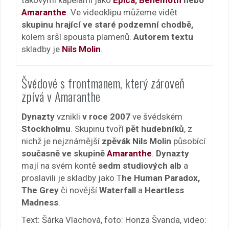
Amaranthe
. Ve videoklipu můžeme vidět
skupinu hrající ve staré podzemní chodbě,
kolem srší spousta plamenů.
Autorem textu
skladby je
Nils Molin
.
Švédové s frontmanem, který zároveň
zpívá v Amaranthe
Dynazty
vznikli
v roce 2007
ve švédském
Stockholmu
. Skupinu tvoří
pět hudebníků
, z
nichž je nejznámější
zpěvák Nils Molin
působící
současně ve skupině
Amaranthe
.
Dynazty
mají na svém kontě
sedm studiových alb
a
proslavili je skladby jako T
he Human Paradox,
The Grey
či novější
Waterfall
a
Heartless
Madness
.
Text: Šárka Vlachová, foto: Honza Švanda, video: