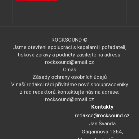
ROCKSOUND ©
Jsme otevřeni spolupráci s kapelami i pořadateli,
tiskové zprávy a podněty zasílejte na adresu:
rocksound@email.cz
O nás
Zásady ochrany osobních údajů
V naší redakci rádi přivítáme nové spolupracovníky
z řad redaktorů, kontaktujte nás na adrese:
rocksound@email.cz
Kontakty
redakce@rocksound.cz
Jan Švanda
Gagarinova 1364,