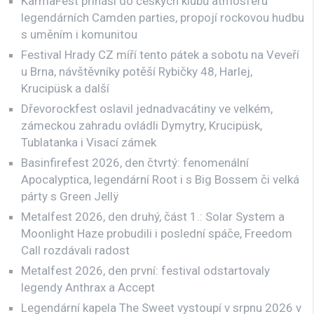
KarmaFest přináší do českých klubů atmosféru
legendárních Camden parties, propojí rockovou hudbu
s uměním i komunitou
Festival Hrady CZ míří tento pátek a sobotu na Veveří
u Brna, návštěvníky potěší Rybičky 48, Harlej,
Krucipüsk a další
Dřevorockfest oslavil jednadvacátiny ve velkém,
zámeckou zahradu ovládli Dymytry, Krucipüsk,
Tublatanka i Visací zámek
Basinfirefest 2026, den čtvrtý: fenomenální
Apocalyptica, legendární Root i s Big Bossem či velká
párty s Green Jellÿ
Metalfest 2026, den druhý, část 1.: Solar System a
Moonlight Haze probudili i poslední spáče, Freedom
Call rozdávali radost
Metalfest 2026, den první: festival odstartovaly
legendy Anthrax a Accept
Legendární kapela The Sweet vystoupí v srpnu 2026 v