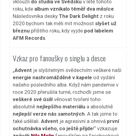
vklouzli
do studia ve Švédsku
v létě tohoto
roku, kde
album vznikalo téměř dva měsíce
.
Následovníka desky
The Dark Delight
z roku
2020 bychom tak měli mít možnost
slyšet už
březnu
příštího roku, kdy vyjde
pod labelem
AFM Records
.
Vzkaz pro fanoušky o singlu a desce
„
Advent
je slyšitelným svědectvím veškeré naší
energie nashromážděné v kapele
od vydání
našeho posledního alba. Když nám pandemie v
roce 2020 přerušila turné, rozhodli jsme se
veškeré své úsilí
věnovat tvoření toho
absolutně
nejlepšího materiálu
a absolutně
nejlepší verze nás samotných
. A tak jsme to
také udělali.
Advent
je agresivní a ohnivá
první
ochutnávka všeho, co ještě přijde
!“ vzkazuje
zpěvák
Nils Molin
fanouškům na facebookové