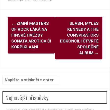
Navigace
←
ZIMNÍ MASTERS
SLASH, MYLES
pro
OF ROCK LÁKÁ NA
KENNEDY A THE
příspěvky
FINSKÉ HVĚZDY
CONSPIRATORS
SONATA ARCTICA ČI
DOKONČILI ČTVRTÉ
KORPIKLAANI
SPOLEČNÉ
ALBUM
→
Hledat:
Nejnovější příspěvky