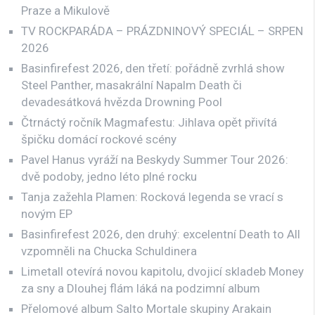
Praze a Mikulově
TV ROCKPARÁDA – PRÁZDNINOVÝ SPECIÁL – SRPEN
2026
Basinfirefest 2026, den třetí: pořádně zvrhlá show
Steel Panther, masakrální Napalm Death či
devadesátková hvězda Drowning Pool
Čtrnáctý ročník Magmafestu: Jihlava opět přivítá
špičku domácí rockové scény
Pavel Hanus vyráží na Beskydy Summer Tour 2026:
dvě podoby, jedno léto plné rocku
Tanja zažehla Plamen: Rocková legenda se vrací s
novým EP
Basinfirefest 2026, den druhý: excelentní Death to All
vzpomněli na Chucka Schuldinera
Limetall otevírá novou kapitolu, dvojicí skladeb Money
za sny a Dlouhej flám láká na podzimní album
Přelomové album Salto Mortale skupiny Arakain