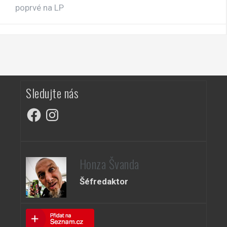
poprvé na LP
Sledujte nás
Facebook
Instagram
Honza Švanda
Šéfredaktor