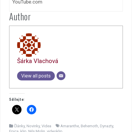
YouTube.com
Author
Šárka Vlachová
View all posts
Sdílejte:
Články
,
Novinky
,
Videa
Amaranthe
,
Behemoth
,
Dynazty
,
Epica
,
klip
,
Nils Molin
,
videoklip