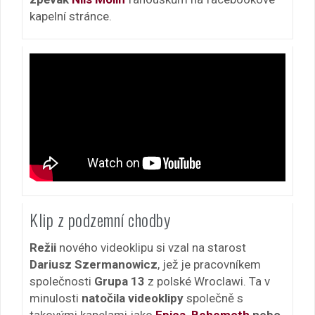
kapelní stránce.
Klip z podzemní chodby
Režii
nového videoklipu si vzal na starost
Dariusz Szermanowicz
, jež je pracovníkem
společnosti
Grupa 13
z polské Wroclawi. Ta v
minulosti
natočila videoklipy
společně s
takovými kapelami jako
Epica
,
Behemoth
nebo