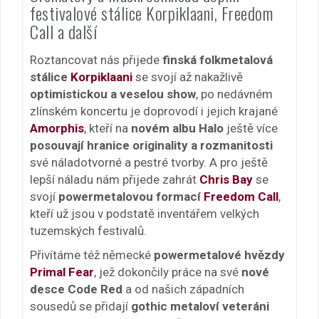
festivalové stálice Korpiklaani, Freedom
Call a další
Roztancovat nás přijede
finská folkmetalová
stálice
Korpiklaani
se svojí až nakažlivě
optimistickou a veselou show
, po nedávném
zlínském koncertu je doprovodí i jejich krajané
Amorphis
, kteří na
novém albu Halo
ještě více
posouvají hranice originality a rozmanitosti
své náladotvorné a pestré tvorby. A pro ještě
lepší náladu nám přijede zahrát
Chris Bay
se
svojí
powermetalovou formací
Freedom Call
,
kteří už jsou v podstatě inventářem velkých
tuzemských festivalů.
Přivítáme též německé
powermetalové hvězdy
Primal Fear
, jež dokončily práce na své
nové
desce Code Red
a od našich západních
sousedů se přidají
gothic metaloví veteráni