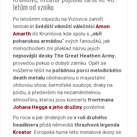
letům od vzniku
Po letošním nájezdu na Vizovice zamíří
tentokrát
švédští vikinští válečníci
Amon
Amarth
do Krumlova, kde spolu s „
obří
pohanskou armádou
“ svých fanoušků, jak
mimochodem zní překlad názvu jejich
nejnovější desky The Great Heathen Army
,
provedou pokus o dobytí zámku. Opět se
můžeme těšit na
pořádnou porci melodického
death metalu
obohacenou o majestátní
ohňovou show, šermířské souboje, draky na
pódiu, a především na nezaměnitelnou
atmosféru, kterou jsou koncerty
frontmana
Johana Hegga a jeho družiny
pověstné.
Po roce a pár drobných se
v roli druhého
headlinera
přidá německá
thrashová legenda
Kreator
. Evropské turné této metalové ikony se