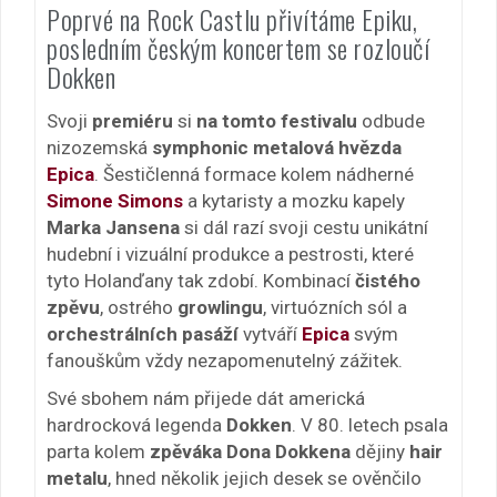
Poprvé na Rock Castlu přivítáme Epiku,
posledním českým koncertem se rozloučí
Dokken
Svoji
premiéru
si
na tomto festivalu
odbude
nizozemská
symphonic metalová hvězda
Epica
. Šestičlenná formace kolem nádherné
Simone Simons
a kytaristy a mozku kapely
Marka Jansena
si dál razí svoji cestu unikátní
hudební i vizuální produkce a pestrosti, které
tyto Holanďany tak zdobí. Kombinací
čistého
zpěvu
, ostrého
growlingu
, virtuózních sól a
orchestrálních pasáží
vytváří
Epica
svým
fanouškům vždy nezapomenutelný zážitek.
Své sbohem nám přijede dát americká
hardrocková legenda
Dokken
. V 80. letech psala
parta kolem
zpěváka Dona Dokkena
dějiny
hair
metalu
, hned několik jejich desek se ověnčilo