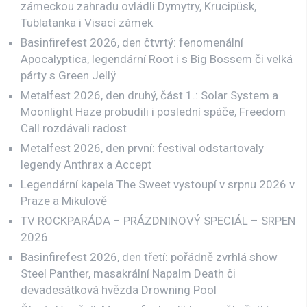
zámeckou zahradu ovládli Dymytry, Krucipüsk,
Tublatanka i Visací zámek
Basinfirefest 2026, den čtvrtý: fenomenální
Apocalyptica, legendární Root i s Big Bossem či velká
párty s Green Jellÿ
Metalfest 2026, den druhý, část 1.: Solar System a
Moonlight Haze probudili i poslední spáče, Freedom
Call rozdávali radost
Metalfest 2026, den první: festival odstartovaly
legendy Anthrax a Accept
Legendární kapela The Sweet vystoupí v srpnu 2026 v
Praze a Mikulově
TV ROCKPARÁDA – PRÁZDNINOVÝ SPECIÁL – SRPEN
2026
Basinfirefest 2026, den třetí: pořádně zvrhlá show
Steel Panther, masakrální Napalm Death či
devadesátková hvězda Drowning Pool