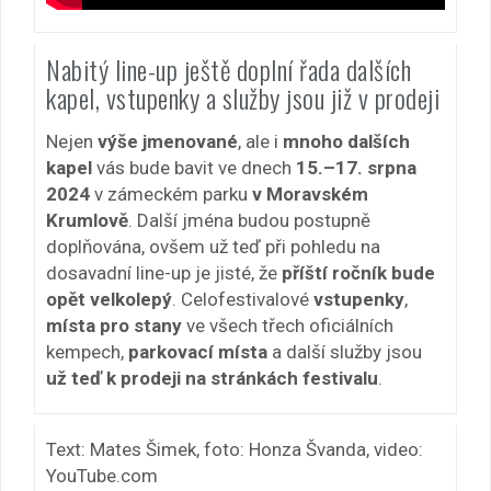
Nabitý line-up ještě doplní řada dalších
kapel, vstupenky a služby jsou již v prodeji
Nejen
výše jmenované
, ale i
mnoho dalších
kapel
vás bude bavit ve dnech
15.–17. srpna
2024
v zámeckém parku
v Moravském
Krumlově
. Další jména budou postupně
doplňována, ovšem už teď při pohledu na
dosavadní line-up je jisté, že
příští ročník bude
opět velkolepý
. Celofestivalové
vstupenky
,
místa pro stany
ve všech třech oficiálních
kempech,
parkovací místa
a další služby jsou
už teď k prodeji na stránkách festivalu
.
Text: Mates Šimek, foto: Honza Švanda, video:
YouTube.com