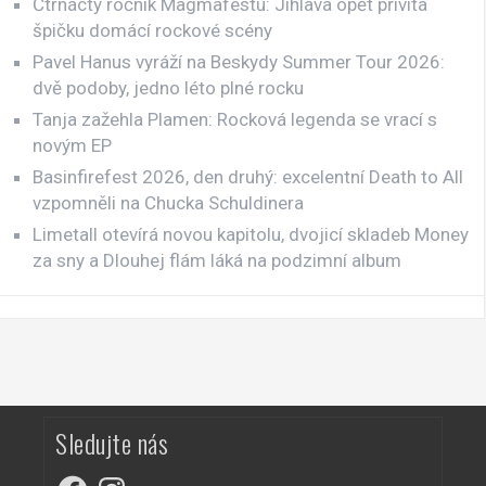
Čtrnáctý ročník Magmafestu: Jihlava opět přivítá
špičku domácí rockové scény
Pavel Hanus vyráží na Beskydy Summer Tour 2026:
dvě podoby, jedno léto plné rocku
Tanja zažehla Plamen: Rocková legenda se vrací s
novým EP
Basinfirefest 2026, den druhý: excelentní Death to All
vzpomněli na Chucka Schuldinera
Limetall otevírá novou kapitolu, dvojicí skladeb Money
za sny a Dlouhej flám láká na podzimní album
Sledujte nás
Facebook
Instagram