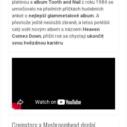
platinou a
album Tooth and Nail
z roku 1984 se
umisťovalo na předních příčkách hudebních
anket o
nejlepší glammetalové album
. A
přestože ještě nesložili zbraně, a letos potěšili
celý svět novým albem s názvem
Heaven
Comes Down
, příští rok se chystají
ukončit
svou hvězdnou kariéru
.
Crematory a Mushroomhead doplní