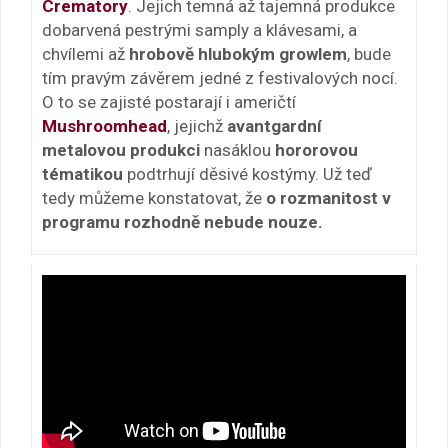
Crematory
. Jejich temná až tajemná produkce
dobarvená pestrými samply a klávesami, a
chvílemi až
hrobově hlubokým growlem
, bude
tím pravým závěrem jedné z festivalových nocí.
O to se zajisté postarají i američtí
Mushroomhead
, jejichž
avantgardní
metalovou produkci
nasáklou
hororovou
tématikou
podtrhují děsivé kostýmy. Už teď
tedy můžeme konstatovat, že
o rozmanitost v
programu rozhodně nebude nouze.