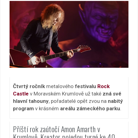
Čtvrtý ročník
metalového
festivalu
Rock
Castle
v Moravském Krumlově už také
zná své
hlavní tahouny
, pořadatelé opět zvou na
nabitý
program
v krásném
areálu zámeckého parku
.
Příští rok zaútočí Amon Amarth v
Krumlově, Kreator pojedou turné ke 40