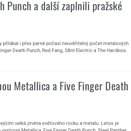
h Punch a další zaplnili pražské
y přilákal i přes parné počasí neuvěřitelný počet metalových
 Finger Death Punch, Red Fang, S8nt Electric a The Hardkiss.
ou Metallica a Five Finger Death
ejícím velká jména světového rocku a metalu. Letos je
 vystoupí Metallica, Five Finger Death Punch, Steel Panther