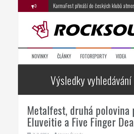
Přejít
KarmaFest přináší do českých klubů atmos
k
Festival Hrady CZ míří tento pátek a sobo
obsahu
webu
Dřevorockfest oslavil jednadvacátiny ve 
Basinfirefest 2026, den čtvrtý: fenomenál
Metalfest 2026, den druhý, část 1.: Solar
NOVINKY
ČLÁNKY
FOTOREPORTY
VIDEA
Judas Priest zbourali Ostravar arénu: nab
Výsledky vyhledávání
Metalfest, druhá polovina p
Eluveitie a Five Finger De