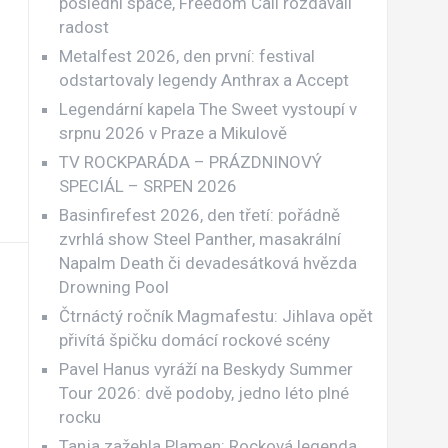
poslední spáče, Freedom Call rozdávali
radost
Metalfest 2026, den první: festival
odstartovaly legendy Anthrax a Accept
Legendární kapela The Sweet vystoupí v
srpnu 2026 v Praze a Mikulově
TV ROCKPARÁDA – PRÁZDNINOVÝ
SPECIÁL – SRPEN 2026
Basinfirefest 2026, den třetí: pořádně
zvrhlá show Steel Panther, masakrální
Napalm Death či devadesátková hvězda
Drowning Pool
Čtrnáctý ročník Magmafestu: Jihlava opět
přivítá špičku domácí rockové scény
Pavel Hanus vyráží na Beskydy Summer
Tour 2026: dvě podoby, jedno léto plné
rocku
Tanja zažehla Plamen: Rocková legenda