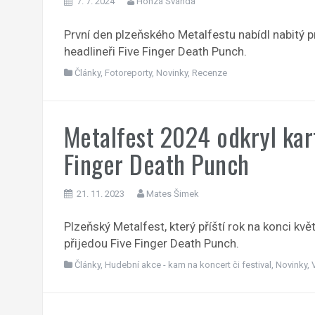
7. 7. 2024
Honza Švanda
První den plzeňského Metalfestu nabídl nabitý pr
headlineři Five Finger Death Punch.
Články
,
Fotoreporty
,
Novinky
,
Recenze
Metalfest 2024 odkryl kart
Finger Death Punch
21. 11. 2023
Mates Šimek
Plzeňský Metalfest, který příští rok na konci kv
přijedou Five Finger Death Punch.
Články
,
Hudební akce - kam na koncert či festival
,
Novinky
,