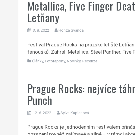
Metallica, Five Finger Deat
Letňany
3. 8. 2022
Honza Švanda
Festival Prague Rocks na pražské letiště Letňan
fanoušků. Zahráli Metallica, Steel Panther, Five
Články
,
Fotoreporty
,
Novinky
,
Recenze
Prague Rocks: nejvíce táhn
Punch
12. 6. 2022
Sylva Kaplanová
Prague Rocks je jednodenním festivalem přináš
obsazení rovněž zajímavé a silné – v rámci akce