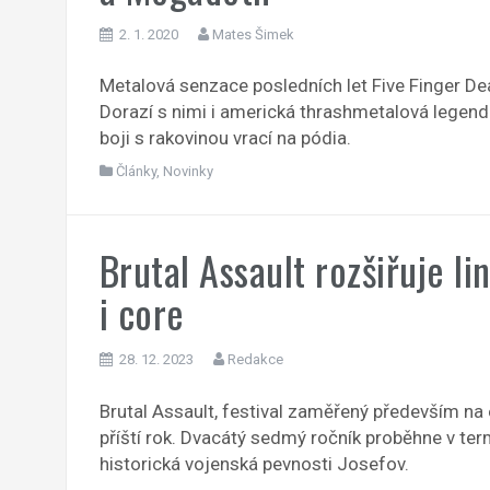
2. 1. 2020
Mates Šimek
Metalová senzace posledních let Five Finger Dea
Dorazí s nimi i americká thrashmetalová legen
boji s rakovinou vrací na pódia.
Články
,
Novinky
Brutal Assault rozšiřuje li
i core
28. 12. 2023
Redakce
Brutal Assault, festival zaměřený především na
příští rok. Dvacátý sedmý ročník proběhne v te
historická vojenská pevnosti Josefov.