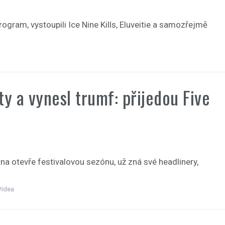
ogram, vystoupili Ice Nine Kills, Eluveitie a samozřejmě
y a vynesl trumf: přijedou Five
ětna otevře festivalovou sezónu, už zná své headlinery,
Videa