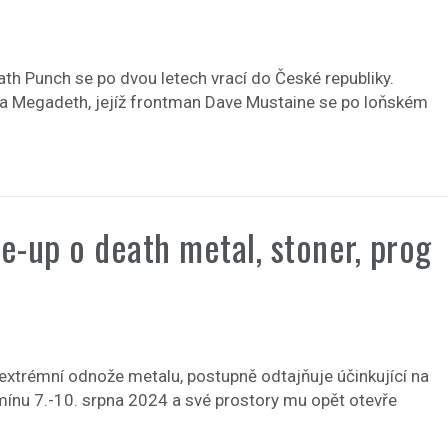
th Punch se po dvou letech vrací do České republiky.
da Megadeth, jejíž frontman Dave Mustaine se po loňském
ne-up o death metal, stoner, prog
 extrémní odnože metalu, postupně odtajňuje účinkující na
rmínu 7.-10. srpna 2024 a své prostory mu opět otevře