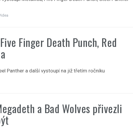
Videa
 Five Finger Death Punch, Red
ha
el Panther a další vystoupí na již třetím ročníku
Megadeth a Bad Wolves přivezli
být