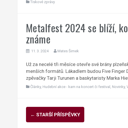
Tiskové zprávy
Metalfest 2024 se blíží, k
známe
11. 3. 2024
Mates Šimek
Už za necelé tři měsíce otevře své brány plzeňsk
menších formátů. Lákadlem budou Five Finger D
zpěvačky Tarji Turunen a baskytaristy Marka Hiet
Články
,
Hudební akce - kam na koncert či festival
,
Novinky
,
Navigace
←
STARŠÍ PŘÍSPĚVKY
pro