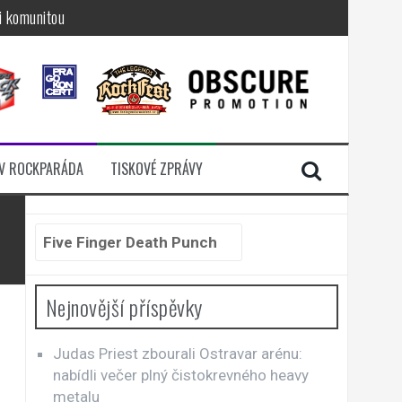
i komunitou
a další
sací zámek
n Jellÿ
dávali radost
V ROCKPARÁDA
TISKOVÉ ZPRÁVY
Hledat:
Nejnovější příspěvky
Judas Priest zbourali Ostravar arénu:
nabídli večer plný čistokrevného heavy
metalu