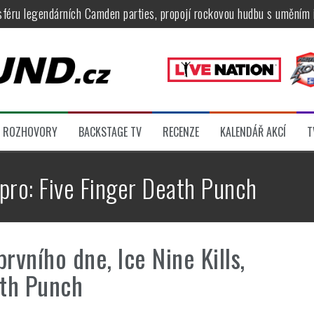
féru legendárních Camden parties, propojí rockovou hudbu s uměním 
tu na Veveří u Brna, návštěvníky potěší Rybičky 48, Harlej, Krucipüsk 
velkém, zámeckou zahradu ovládli Dymytry, Krucipüsk, Tublatanka i Vi
ní Apocalyptica, legendární Root i s Big Bossem či velká párty s Gree
 System a Moonlight Haze probudili i poslední spáče, Freedom Call roz
ROZHOVORY
BACKSTAGE TV
RECENZE
KALENDÁŘ AKCÍ
T
ídli večer plný čistokrevného heavy metalu
 pro:
Five Finger Death Punch
rvního dne, Ice Nine Kills,
ath Punch