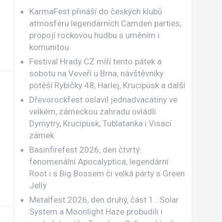
KarmaFest přináší do českých klubů
atmosféru legendárních Camden parties,
propojí rockovou hudbu s uměním i
komunitou
Festival Hrady CZ míří tento pátek a
sobotu na Veveří u Brna, návštěvníky
potěší Rybičky 48, Harlej, Krucipüsk a další
Dřevorockfest oslavil jednadvacátiny ve
velkém, zámeckou zahradu ovládli
Dymytry, Krucipüsk, Tublatanka i Visací
zámek
Basinfirefest 2026, den čtvrtý:
fenomenální Apocalyptica, legendární
Root i s Big Bossem či velká párty s Green
Jellÿ
Metalfest 2026, den druhý, část 1.: Solar
System a Moonlight Haze probudili i