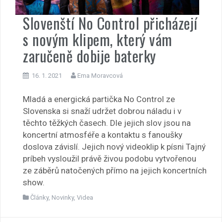
Slovenští No Control přicházejí
s novým klipem, který vám
zaručeně dobije baterky
16. 1. 2021
Ema Moravcová
Mladá a energická partička No Control ze
Slovenska si snaží udržet dobrou náladu i v
těchto těžkých časech. Dle jejich slov jsou na
koncertní atmosféře a kontaktu s fanoušky
doslova závislí. Jejich nový videoklip k písni Tajný
príbeh vysloužil právě živou podobu vytvořenou
ze záběrů natočených přímo na jejich koncertních
show.
Články
,
Novinky
,
Videa