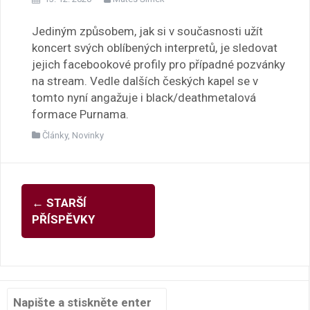
Jediným způsobem, jak si v současnosti užít
koncert svých oblíbených interpretů, je sledovat
jejich facebookové profily pro případné pozvánky
na stream. Vedle dalších českých kapel se v
tomto nyní angažuje i black/deathmetalová
formace Purnama.
Články
,
Novinky
Navigace
←
STARŠÍ
pro
PŘÍSPĚVKY
příspěvky
Hledat: