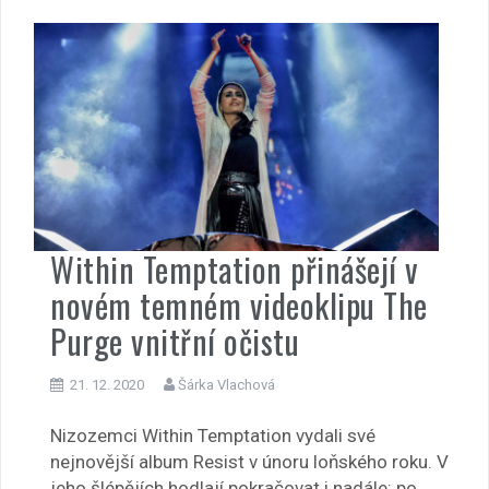
Within Temptation přinášejí v
novém temném videoklipu The
Purge vnitřní očistu
21. 12. 2020
Šárka Vlachová
Nizozemci Within Temptation vydali své
nejnovější album Resist v únoru loňského roku. V
jeho šlépějích hodlají pokračovat i nadále: po