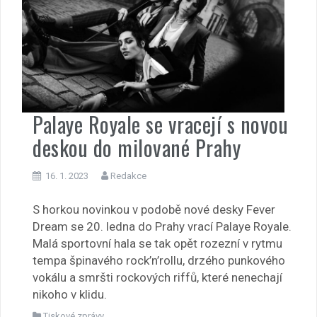
Palaye Royale se vracejí s novou
deskou do milované Prahy
16. 1. 2023
Redakce
S horkou novinkou v podobě nové desky Fever
Dream se 20. ledna do Prahy vrací Palaye Royale.
Malá sportovní hala se tak opět rozezní v rytmu
tempa špinavého rock’n’rollu, drzého punkového
vokálu a smršti rockových riffů, které nenechají
nikoho v klidu.
Tiskové zprávy