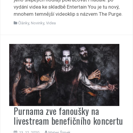
vydání videa ke skladbě Entertain You je tu nový,
mnohem temnější videoklip s názvem The Purge.
Články
,
Novinky
,
Videa
Purnama zve fanoušky na
livestream benefičního koncertu
13. 12. 2020
Mates Šimek