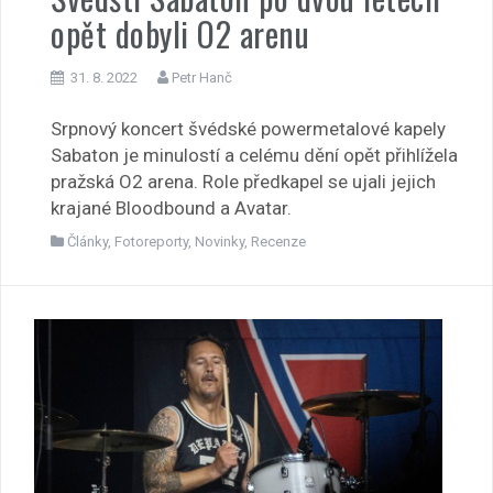
opět dobyli O2 arenu
31. 8. 2022
Petr Hanč
Srpnový koncert švédské powermetalové kapely
Sabaton je minulostí a celému dění opět přihlížela
pražská O2 arena. Role předkapel se ujali jejich
krajané Bloodbound a Avatar.
Články
,
Fotoreporty
,
Novinky
,
Recenze