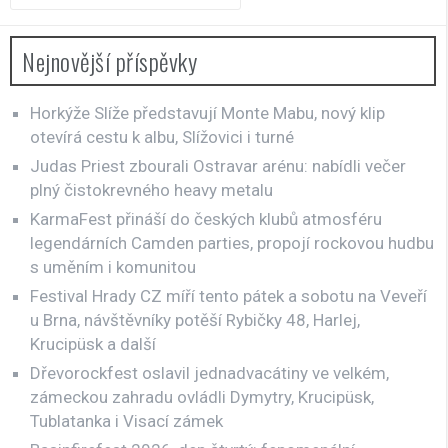
Nejnovější příspěvky
Horkýže Slíže představují Monte Mabu, nový klip
otevírá cestu k albu, Slížovici i turné
Judas Priest zbourali Ostravar arénu: nabídli večer
plný čistokrevného heavy metalu
KarmaFest přináší do českých klubů atmosféru
legendárních Camden parties, propojí rockovou hudbu
s uměním i komunitou
Festival Hrady CZ míří tento pátek a sobotu na Veveří
u Brna, návštěvníky potěší Rybičky 48, Harlej,
Krucipüsk a další
Dřevorockfest oslavil jednadvacátiny ve velkém,
zámeckou zahradu ovládli Dymytry, Krucipüsk,
Tublatanka i Visací zámek