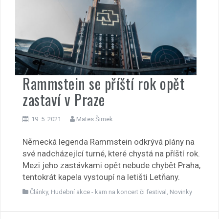
Rammstein se příští rok opět
zastaví v Praze
19. 5. 2021
Mates Šimek
Německá legenda Rammstein odkrývá plány na
své nadcházející turné, které chystá na příští rok.
Mezi jeho zastávkami opět nebude chybět Praha,
tentokrát kapela vystoupí na letišti Letňany.
Články
,
Hudební akce - kam na koncert či festival
,
Novinky