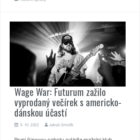
Wage War: Futurum zažilo
vyprodaný večírek s americko-
dánskou účastí
5. 10. 2022
Jakub Smolík
První říjnovou sobotu ovládla pražský klub