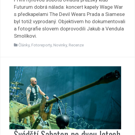
Futurum dobrá nálada: koncert kapely Wage War
s předkapelami The Devil Wears Prada a Siamese
byl totiž vyprodaný. Objektivem ho dokumentovali
a fotografie slovem doprovodili Jakub a Vendula
Smolíkovi.
Články
,
Fotoreporty
,
Novinky
,
Recenze
Švédští Sabaton po dvou letech