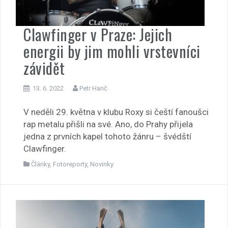
Clawfinger v Praze: Jejich
energii by jim mohli vrstevníci
závidět
13. 6. 2022
Petr Hanč
V neděli 29. května v klubu Roxy si čeští fanoušci
rap metalu přišli na své. Ano, do Prahy přijela
jedna z prvních kapel tohoto žánru – švédští
Clawfinger.
Články
,
Fotoreporty
,
Novinky