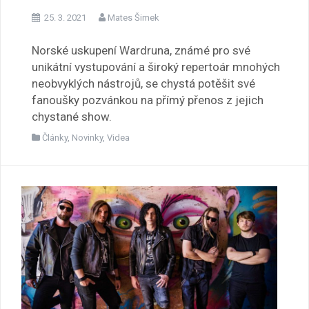
25. 3. 2021
Mates Šimek
Norské uskupení Wardruna, známé pro své
unikátní vystupování a široký repertoár mnohých
neobvyklých nástrojů, se chystá potěšit své
fanoušky pozvánkou na přímý přenos z jejich
chystané show.
Články
,
Novinky
,
Videa