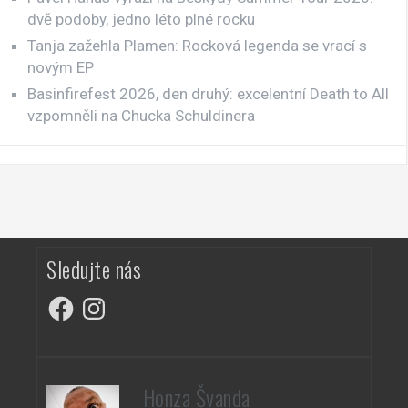
dvě podoby, jedno léto plné rocku
Tanja zažehla Plamen: Rocková legenda se vrací s
novým EP
Basinfirefest 2026, den druhý: excelentní Death to All
vzpomněli na Chucka Schuldinera
Sledujte nás
Facebook
Instagram
Honza Švanda