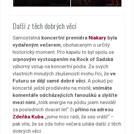
Další z těch dobrých věcí
Samostatná
koncertní premiéra
Niakary
byla
vydařeným večerem
, obohaceným o určitý
historický moment. Pro kapelu to byl spolu se
srpnovým vystoupením na Rock of Sadská
výborný vstup na koncertní pódia. Ze svých
vlastních minulých zkušeností mohu říci, že
ve
Futuru se dějí samé dobré věci
. A pokud po
koncertě ještě prodléváte na místě,
vnímáte
komentáře odcházejících fanoušků a slyšíte
mezi nimi
„tolik energie na pódiu jsem neviděl
za posledních dvacet let“ či
přímo na adresu
Zdeňka Kuba
„jsme moc rádi, že ses vrátil“ –
pak víte, že se zde toho večera udála další z těch
dobrých věcí.