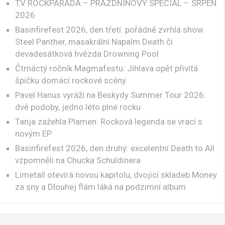
TV ROCKPARÁDA – PRÁZDNINOVÝ SPECIÁL – SRPEN
2026
Basinfirefest 2026, den třetí: pořádně zvrhlá show
Steel Panther, masakrální Napalm Death či
devadesátková hvězda Drowning Pool
Čtrnáctý ročník Magmafestu: Jihlava opět přivítá
špičku domácí rockové scény
Pavel Hanus vyráží na Beskydy Summer Tour 2026:
dvě podoby, jedno léto plné rocku
Tanja zažehla Plamen: Rocková legenda se vrací s
novým EP
Basinfirefest 2026, den druhý: excelentní Death to All
vzpomněli na Chucka Schuldinera
Limetall otevírá novou kapitolu, dvojicí skladeb Money
za sny a Dlouhej flám láká na podzimní album