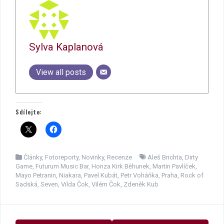
Sylva Kaplanová
View all posts
Sdílejte:
Články
,
Fotoreporty
,
Novinky
,
Recenze
Aleš Brichta
,
Dirty
Game
,
Futurum Music Bar
,
Honza Kirk Běhunek
,
Martin Pavlíček
,
Mayo Petranin
,
Niakara
,
Pavel Kubát
,
Petr Voháňka
,
Praha
,
Rock of
Sadská
,
Seven
,
Vilda Čok
,
Vilém Čok
,
Zdeněk Kub