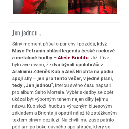
Jen jednou…
Silný moment přišel o pár chvil později, když
Mayo Petranin ohlásil legendu české rockové
a metalové hudby –
Aleše Brichtu
. Již dříve
bylo avizováno, že
dva bývalí spoluhráči z
Arakainu Zdeněk Kub a Aleš Brichta na pódiu
spojí síly
–
jen pro tento večer, v jedné písni,
tedy „Jen jednou“
, kterou svého času napsali
pro album Salto Mortale. Výběr skladby se opět
ukázal být výborným tahem nejen díky jejímu
názvu: Kub složil hudbu s výrazným bluesovým
základem a Brichta ji opatřil náležitě zatěžkaným
textem plným deziluzí. Na chvíli mu zase patřilo
pódium po boku dávného spoluhráče, který se