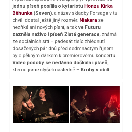
jednu píseň posílila o kytaristu
Honzu Kirka
Běhunka
(Seven)
, a název skladby Forsage v tu
chvíli dostal ještě jiný rozměr.
Niakara
se
nezříká ani nových písní, a tak
ve Futuru
zazněla naživo i píseň Zlatá generace
, známá
ze sociálních sítí – padesát tisíc zhlédnutí
dosažených pár dnů před sedmnáctým říjnem
bylo pěkným dárkem k premiérovému koncertu.
Video podoby se nedávno dočkala i píseň
,
kterou jsme slyšeli následně –
Kruhy v obilí
.