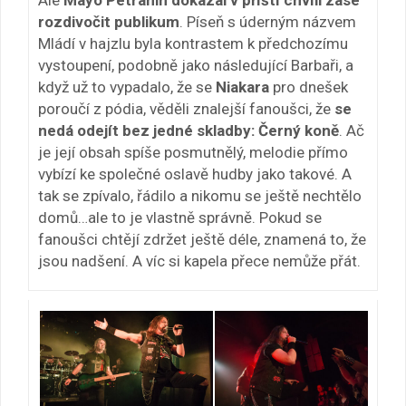
rozdivočit publikum
. Píseň s úderným názvem
Mládí v hajzlu byla kontrastem k předchozímu
vystoupení, podobně jako následující Barbaři, a
když už to vypadalo, že se
Niakara
pro dnešek
poroučí z pódia, věděli znalejší fanoušci, že
se
nedá odejít bez jedné skladby: Černý koně
. Ač
je její obsah spíše posmutnělý, melodie přímo
vybízí ke společné oslavě hudby jako takové. A
tak se zpívalo, řádilo a nikomu se ještě nechtělo
domů…ale to je vlastně správně. Pokud se
fanoušci chtějí zdržet ještě déle, znamená to, že
jsou nadšení. A víc si kapela přece nemůže přát.