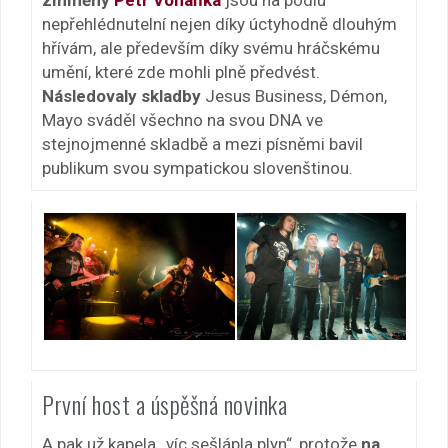
nepřehlédnutelní nejen díky úctyhodně dlouhým
hřívám, ale především díky svému hráčskému
umění, které zde mohli plně předvést.
Následovaly skladby
Jesus Business, Démon,
Mayo sváděl všechno na svou DNA ve
stejnojmenné skladbě a mezi písněmi bavil
publikum svou sympatickou slovenštinou.
První host a úspěšná novinka
A pak už kapela „víc sešlápla plyn“, protože
na