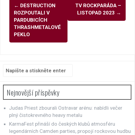
Navigace
←
DESTRUCTION
TV ROCKPARÁDA –
pro
ROZPOUTALI V
LISTOPAD 2023
→
příspěvky
PARDUBICÍCH
THRASHMETALOVÉ
PEKLO
Hledat:
Nejnovější příspěvky
Judas Priest zbourali Ostravar arénu: nabídli večer
plný čistokrevného heavy metalu
KarmaFest přináší do českých klubů atmosféru
legendárních Camden parties, propojí rockovou hudbu