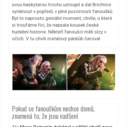
svou baskytarou trochu ustoupil a dal Brichtovi
vyniknout v popředí, v plné pozornosti fanoušků.
Byl to naprosto geniální moment, chvíle, o které
si troufáme říci, že napsala kousek české
hudební historie. Někteří fanoušci měli slzy v
očích. V tu chvíli metalový pánbůh čaroval.
Pokud se fanouškům nechce domů,
znamená to, že jsou nadšení
Ale
Mayo Petranin dokázal v příští chvíli zase