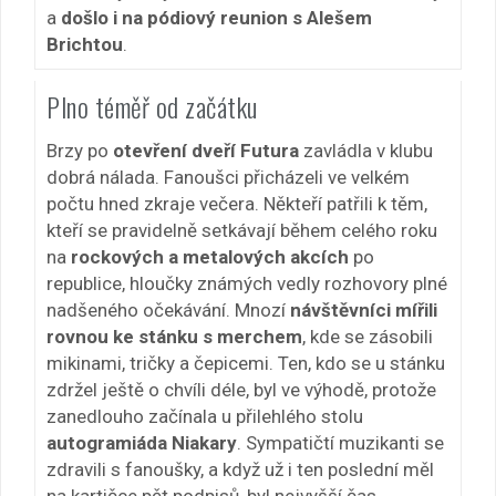
a
došlo i na pódiový reunion s Alešem
Brichtou
.
Plno téměř od začátku
Brzy po
otevření dveří Futura
zavládla v klubu
dobrá nálada. Fanoušci přicházeli ve velkém
počtu hned zkraje večera. Někteří patřili k těm,
kteří se pravidelně setkávají během celého roku
na
rockových a metalových akcích
po
republice, hloučky známých vedly rozhovory plné
nadšeného očekávání. Mnozí
návštěvníci mířili
rovnou ke stánku s merchem
, kde se zásobili
mikinami, tričky a čepicemi. Ten, kdo se u stánku
zdržel ještě o chvíli déle, byl ve výhodě, protože
zanedlouho začínala u přilehlého stolu
autogramiáda Niakary
. Sympatičtí muzikanti se
zdravili s fanoušky, a když už i ten poslední měl
na kartičce pět podpisů, byl nejvyšší čas