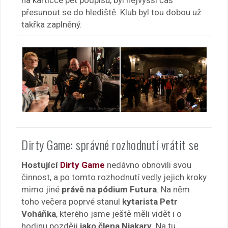
přesunout se do hlediště. Klub byl tou dobou už
takřka zaplněný.
Dirty Game: správné rozhodnutí vrátit se
Hostující
Dirty Game
nedávno obnovili svou
činnost, a po tomto rozhodnutí vedly jejich kroky
mimo jiné
právě na pódium Futura
. Na něm
toho večera poprvé stanul
kytarista Petr
Voháňka
, kterého jsme ještě měli vidět i o
hodinu později
jako člena Niakary
. Na tu