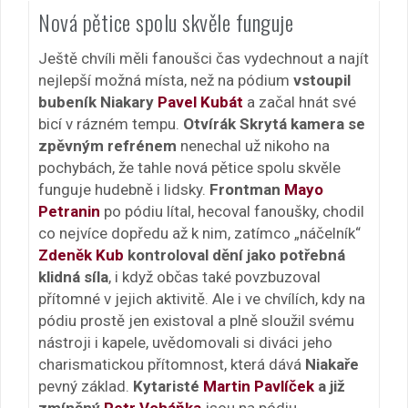
Nová pětice spolu skvěle funguje
Ještě chvíli měli fanoušci čas vydechnout a najít
nejlepší možná místa, než na pódium
vstoupil
bubeník Niakary
Pavel Kubát
a začal hnát své
bicí v rázném tempu.
Otvírák Skrytá kamera se
zpěvným refrénem
nenechal už nikoho na
pochybách, že tahle nová pětice spolu skvěle
funguje hudebně i lidsky.
Frontman
Mayo
Petranin
po pódiu lítal, hecoval fanoušky, chodil
co nejvíce dopředu až k nim, zatímco „náčelník“
Zdeněk Kub
kontroloval dění jako potřebná
klidná síla
, i když občas také povzbuzoval
přítomné v jejich aktivitě. Ale i ve chvílích, kdy na
pódiu prostě jen existoval a plně sloužil svému
nástroji i kapele, uvědomovali si diváci jeho
charismatickou přítomnost, která dává
Niakaře
pevný základ.
Kytaristé
Martin Pavlíček
a již
zmíněný
Petr Voháňka
jsou na pódiu