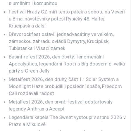
s uměním i komunitou
Festival Hrady CZ míří tento pátek a sobotu na Veveří
u Brna, návštěvníky potěší Rybičky 48, Harlej,
Krucipüsk a další
Dřevorockfest oslavil jednadvacátiny ve velkém,
zámeckou zahradu ovládli Dymytry, Krucipüsk,
Tublatanka i Visací zámek
Basinfirefest 2026, den čtvrtý: fenomenální
Apocalyptica, legendární Root i s Big Bossem či velká
párty s Green Jellÿ
Metalfest 2026, den druhý, část 1.: Solar System a
Moonlight Haze probudili i poslední spáče, Freedom
Call rozdávali radost
Metalfest 2026, den první: festival odstartovaly
legendy Anthrax a Accept
Legendární kapela The Sweet vystoupí v srpnu 2026 v
Praze a Mikulově