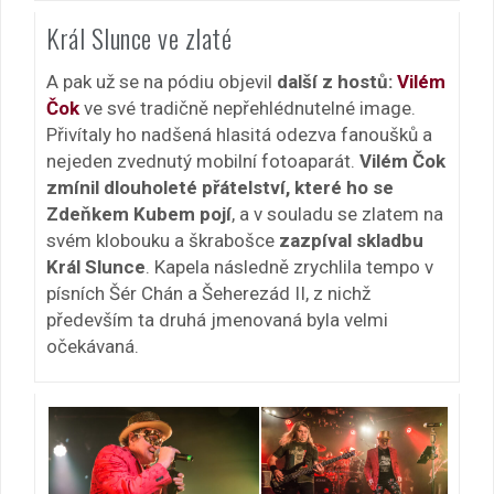
Král Slunce ve zlaté
A pak už se na pódiu objevil
další z hostů:
Vilém
Čok
ve své tradičně nepřehlédnutelné image.
Přivítaly ho nadšená hlasitá odezva fanoušků a
nejeden zvednutý mobilní fotoaparát.
Vilém Čok
zmínil dlouholeté přátelství, které ho se
Zdeňkem Kubem pojí
, a v souladu se zlatem na
svém klobouku a škrabošce
zazpíval skladbu
Král Slunce
. Kapela následně zrychlila tempo v
písních Šér Chán a Šeherezád II, z nichž
především ta druhá jmenovaná byla velmi
očekávaná.